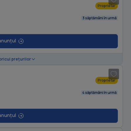
Proprietar
3 săptămâni în urmă
anunțul
1
/ 4
oricul prețurilor
Proprietar
4 săptămâni în urmă
anunțul
1
/ 7