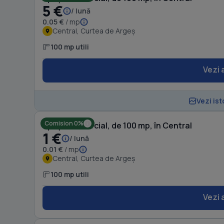
5 €
/ lună
0.05 €
/ mp
Central, Curtea de Argeș
100 mp utili
Vezi 
Vezi ist
Comision 0%
Spațiu comercial, de 100 mp, în Central
1 €
/ lună
0.01 €
/ mp
Central, Curtea de Argeș
100 mp utili
Vezi 