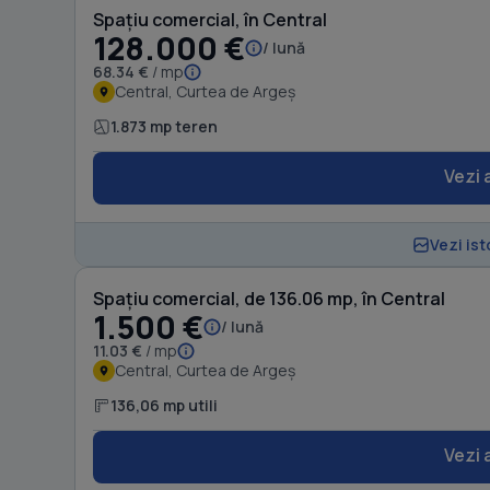
Spațiu comercial, în Central
128.000 €
/ lună
68.34 €
/ mp
Central, Curtea de Argeș
1.873 mp teren
Vezi 
Vezi ist
Spațiu comercial, de 136.06 mp, în Central
1.500 €
/ lună
11.03 €
/ mp
Central, Curtea de Argeș
136,06 mp utili
Vezi 