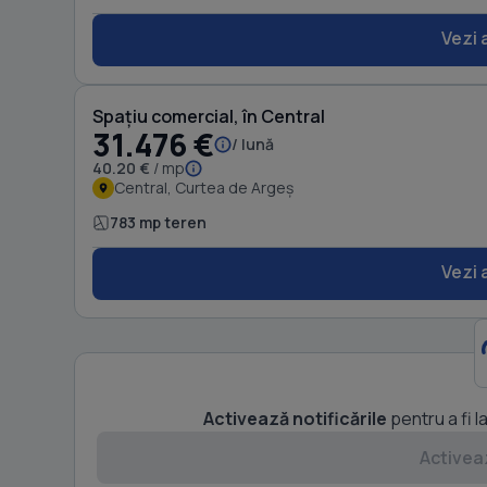
Vezi 
Spațiu comercial, în Central
31.476 €
/ lună
40.20 €
/ mp
Central, Curtea de Argeș
783 mp teren
Vezi 
Activează notificările
pentru a fi l
Activeaz