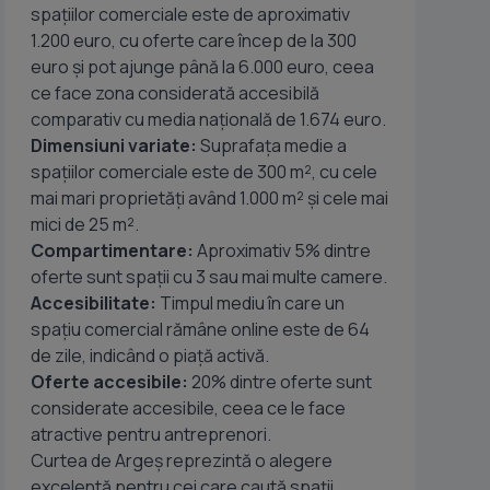
spațiilor comerciale este de aproximativ
1.200 euro, cu oferte care încep de la 300
euro și pot ajunge până la 6.000 euro, ceea
ce face zona considerată accesibilă
comparativ cu media națională de 1.674 euro.
Dimensiuni variate:
Suprafața medie a
spațiilor comerciale este de 300 m², cu cele
mai mari proprietăți având 1.000 m² și cele mai
mici de 25 m².
Compartimentare:
Aproximativ 5% dintre
oferte sunt spații cu 3 sau mai multe camere.
Accesibilitate:
Timpul mediu în care un
spațiu comercial rămâne online este de 64
de zile, indicând o piață activă.
Oferte accesibile:
20% dintre oferte sunt
considerate accesibile, ceea ce le face
atractive pentru antreprenori.
Curtea de Argeș reprezintă o alegere
excelentă pentru cei care caută spații