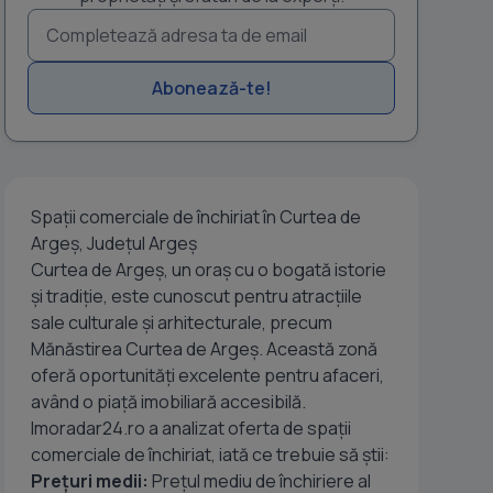
Abonează-te!
Spaţii comerciale de închiriat în Curtea de
Argeș, Județul Argeș
Curtea de Argeș, un oraș cu o bogată istorie
și tradiție, este cunoscut pentru atracțiile
sale culturale și arhitecturale, precum
Mănăstirea Curtea de Argeș. Această zonă
oferă oportunități excelente pentru afaceri,
având o piață imobiliară accesibilă.
Imoradar24.ro a analizat oferta de spații
comerciale de închiriat, iată ce trebuie să știi:
Prețuri medii:
Prețul mediu de închiriere al