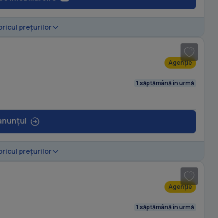
1
/ 8
oricul prețurilor
Agenție
1 săptămână în urmă
anunțul
1
/ 8
oricul prețurilor
Agenție
1 săptămână în urmă