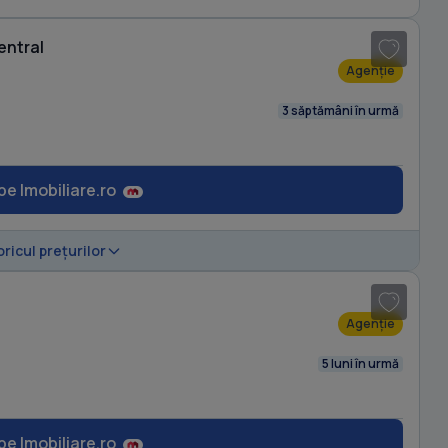
entral
Agenție
3 săptămâni în urmă
pe Imobiliare.ro
1
/ 6
oricul prețurilor
Agenție
5 luni în urmă
pe Imobiliare.ro