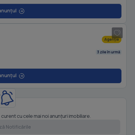
anunțul
1
/ 5
Agenție
3 zile în urmă
anunțul
a curent cu cele mai noi anunțuri imobiliare.
ă Notificările
1
/ 8