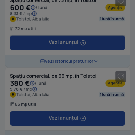
Spațiu comercial, de 72 mp, în Tolstoi
600 €
/ lună
Agenție
8.33 €
/ mp
Tolstoi, Alba Iulia
1 lună în urmă
72 mp utili
Vezi anunțul
1
/ 4
Vezi istoricul prețurilor
Spațiu comercial, de 66 mp, în Tolstoi
380 €
/ lună
Agenție
5.76 €
/ mp
Tolstoi, Alba Iulia
1 lună în urmă
66 mp utili
Vezi anunțul