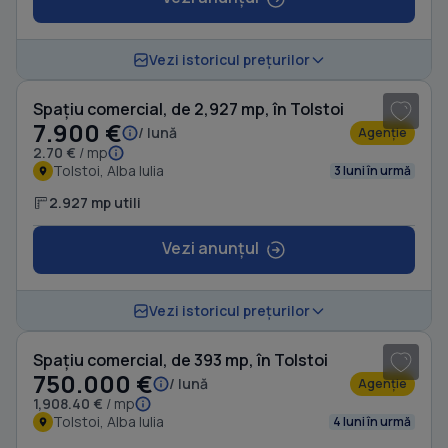
1
/ 10
Vezi istoricul prețurilor
Spațiu comercial, de 2,927 mp, în Tolstoi
7.900 €
/ lună
Agenție
2.70 €
/ mp
Tolstoi, Alba Iulia
3 luni în urmă
2.927 mp utili
Vezi anunțul
1
/ 6
Vezi istoricul prețurilor
Spațiu comercial, de 393 mp, în Tolstoi
750.000 €
/ lună
Agenție
1,908.40 €
/ mp
Tolstoi, Alba Iulia
4 luni în urmă