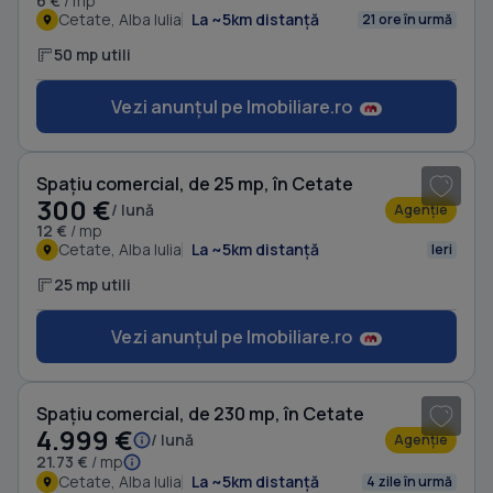
6 €
/ mp
Cetate, Alba Iulia
La ~5km distanță
21 ore în urmă
50 mp utili
Vezi anunțul pe Imobiliare.ro
1
/ 4
Spațiu comercial, de 25 mp, în Cetate
300 €
/ lună
Agenție
12 €
/ mp
Cetate, Alba Iulia
La ~5km distanță
Ieri
25 mp utili
Vezi anunțul pe Imobiliare.ro
1
/ 11
Spațiu comercial, de 230 mp, în Cetate
4.999 €
/ lună
Agenție
21.73 €
/ mp
Cetate, Alba Iulia
La ~5km distanță
4 zile în urmă