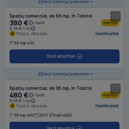
1
/ 4
Vezi istoricul prețurilor
Spațiu comercial, de 66 mp, în Tolstoi
380 €
/ lună
Agenție
5.76 €
/ mp
Tolstoi, Alba Iulia
1 lună în urmă
66 mp utili
Vezi anunțul
1
/ 12
Vezi istoricul prețurilor
Spațiu comercial, de 95 mp, în Tolstoi
480 €
/ lună
Agenție
5.05 €
/ mp
Tolstoi, Alba Iulia
1 lună în urmă
95 mp utili
2017 (Finalizată)
Vezi anunțul