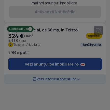
mai noi anunțuri imobiliare.
Activează Notificările
1
/ 2
Comision 0%
Spațiu comercial, de 66 mp, în Tolstoi
324 €
/ lună
Agenție
4.91 €
/ mp
Tolstoi, Alba Iulia
1 lună în urmă
66 mp utili
Vezi anunțul pe Imobiliare.ro
Vezi istoricul prețurilor