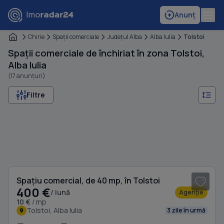
Anunț
Chirie
Spaţii comerciale
Judeţul Alba
Alba Iulia
Tolstoi
Spații comerciale de închiriat în zona Tolstoi,
Alba Iulia
(17 anunțuri)
Filtre
1
/ 4
Spațiu comercial, de 40 mp, în Tolstoi
400 €
/ lună
Agenție
10 €
/ mp
Tolstoi, Alba Iulia
3 zile în urmă