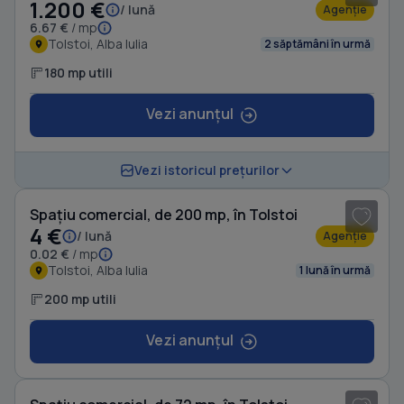
1.200 €
/ lună
Agenție
6.67 €
/ mp
Tolstoi, Alba Iulia
2 săptămâni în urmă
180 mp utili
Vezi anunțul
Vezi istoricul prețurilor
Spațiu comercial, de 200 mp, în Tolstoi
4 €
/ lună
Agenție
0.02 €
/ mp
Tolstoi, Alba Iulia
1 lună în urmă
200 mp utili
Vezi anunțul
1
/ 8