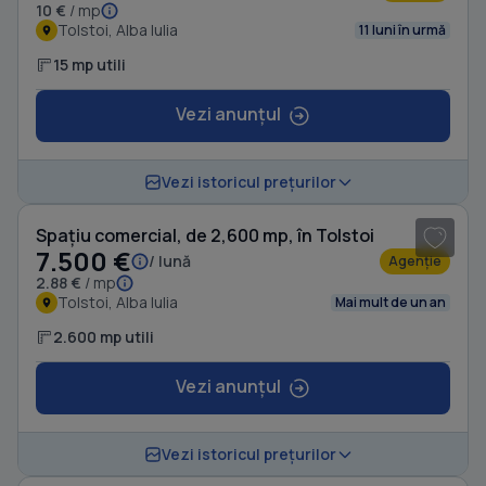
10 €
/ mp
Tolstoi, Alba Iulia
11 luni în urmă
15 mp utili
Vezi anunțul
1
/ 9
Vezi istoricul prețurilor
Spațiu comercial, de 2,600 mp, în Tolstoi
7.500 €
/ lună
Agenție
2.88 €
/ mp
Tolstoi, Alba Iulia
Mai mult de un an
2.600 mp utili
Vezi anunțul
1
/ 3
Vezi istoricul prețurilor