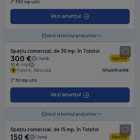
393 mp utili
Vezi anunțul
1
/ 3
Vezi istoricul prețurilor
Spațiu comercial, de 30 mp, în Tolstoi
300 €
/ lună
Agenție
10 €
/ mp
Tolstoi, Alba Iulia
10 luni în urmă
30 mp utili
Vezi anunțul
1
/ 4
Vezi istoricul prețurilor
Spațiu comercial, de 15 mp, în Tolstoi
150 €
/ lună
Agenție