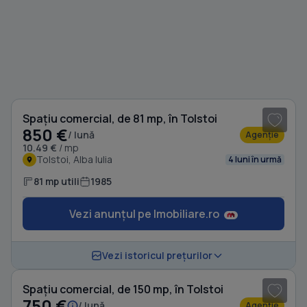
1
/ 12
Spațiu comercial, de 81 mp, în Tolstoi
850 €
/ lună
Agenție
10.49 €
/ mp
Tolstoi, Alba Iulia
4 luni în urmă
81 mp utili
1985
Vezi anunțul pe Imobiliare.ro
1
/ 8
Vezi istoricul prețurilor
Spațiu comercial, de 150 mp, în Tolstoi
750 €
/ lună
Agenție