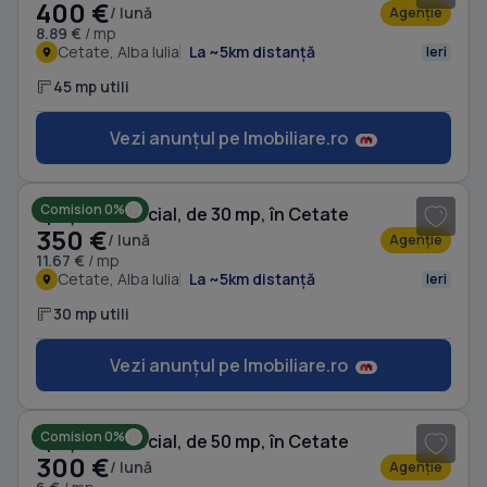
400 €
/ lună
Agenție
8.89 €
/ mp
Cetate, Alba Iulia
La ~5km distanță
Ieri
45 mp utili
Vezi anunțul pe Imobiliare.ro
1
/ 4
Comision 0%
Spațiu comercial, de 30 mp, în Cetate
350 €
/ lună
Agenție
11.67 €
/ mp
Cetate, Alba Iulia
La ~5km distanță
Ieri
30 mp utili
Vezi anunțul pe Imobiliare.ro
1
/ 3
Comision 0%
Spațiu comercial, de 50 mp, în Cetate
300 €
/ lună
Agenție