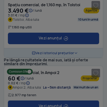
Spațiu comercial, de 1,160 mp, în Tolstoi
3.490 €
/ lună
Agenție
3.01 €
/ mp
Tolstoi, Alba Iulia
10 luni în urmă
1.160 mp utili
Vezi anunțul
Vezi istoricul prețurilor
Pe lângă rezultatele de mai sus, iată și oferte
1
/ 2
similare din împrejurimi.
Comision 0%
Spațiu comercial, în Ampoi 2
60 €
/ lună
Proprietar
0.02 €
/ mp
Ampoi 2, Alba Iulia
La ~5km distanță
Mai mult de un an
2.977 mp teren
Vezi anunțul