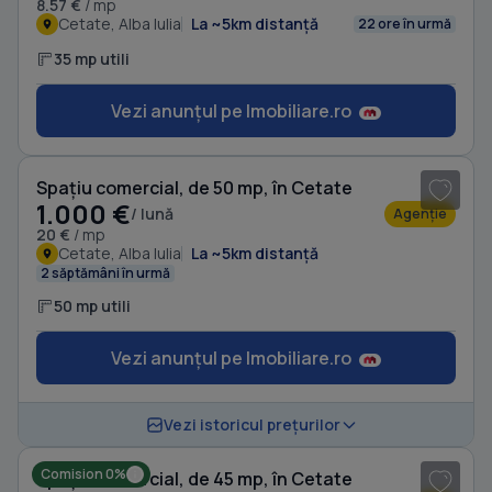
8.57 €
/ mp
Cetate, Alba Iulia
La ~5km distanță
22 ore în urmă
35 mp utili
Vezi anunțul pe Imobiliare.ro
1
/ 4
Spațiu comercial, de 50 mp, în Cetate
1.000 €
/ lună
Agenție
20 €
/ mp
Cetate, Alba Iulia
La ~5km distanță
2 săptămâni în urmă
50 mp utili
Vezi anunțul pe Imobiliare.ro
1
/ 5
Vezi istoricul prețurilor
Comision 0%
Spațiu comercial, de 45 mp, în Cetate