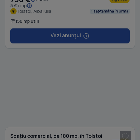
5 €
/ mp
Tolstoi, Alba Iulia
1 săptămână în urmă
150 mp utili
Vezi anunțul
1
/ 18
Spațiu comercial, de 180 mp, în Tolstoi