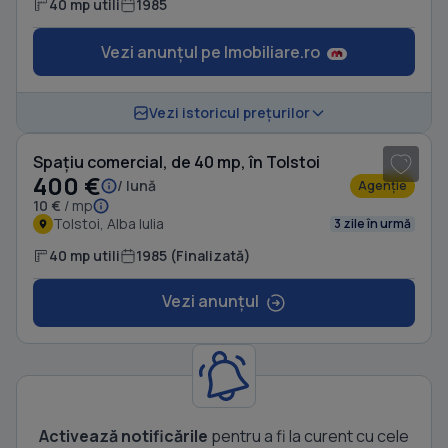
40 mp utili
1985
Vezi anunțul pe Imobiliare.ro
1
/ 4
Vezi istoricul prețurilor
Spațiu comercial, de 40 mp, în Tolstoi
400 €
/ lună
Agenție
10 €
/ mp
Tolstoi, Alba Iulia
3 zile în urmă
40 mp utili
1985 (Finalizată)
Vezi anunțul
Activează notificările
pentru a fi la curent cu cele