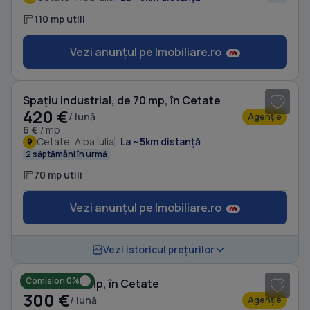
110 mp utili
Vezi anunțul pe Imobiliare.ro
1
/ 4
Spațiu industrial, de 70 mp, în Cetate
420 €
/ lună
Agenție
6 €
/ mp
Cetate, Alba Iulia
La ~5km distanță
2 săptămâni în urmă
70 mp utili
Vezi anunțul pe Imobiliare.ro
1
/ 3
Vezi istoricul prețurilor
Comision 0%
Birou, de 35 mp, în Cetate
300 €
/ lună
Agenție