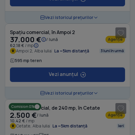
1
/ 3
Vezi istoricul prețurilor
Spațiu comercial, în Ampoi 2
37.000 €
/ lună
Agenție
62.18 €
/ mp
Ampoi 2, Alba Iulia
La ~5km distanță
3 luni în urmă
595 mp teren
Vezi anunțul
1
/ 6
Vezi istoricul prețurilor
Comision 0%
Spațiu comercial, de 240 mp, în Cetate
2.500 €
/ lună
Agenție
10.42 €
/ mp
Cetate, Alba Iulia
La ~5km distanță
Ieri