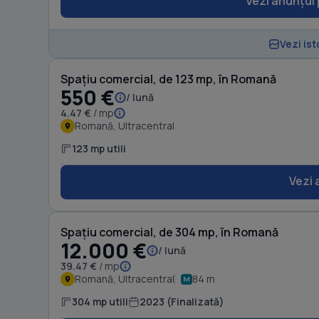
Vezi anunțul 
Vezi ist
Spațiu comercial, de 123 mp, în Romană
550 €
/ lună
4.47 €
/ mp
Romană, Ultracentral
123 mp utili
Vezi 
Spațiu comercial, de 304 mp, în Romană
12.000 €
/ lună
39.47 €
/ mp
Romană, Ultracentral
84 m
304 mp utili
2023 (Finalizată)