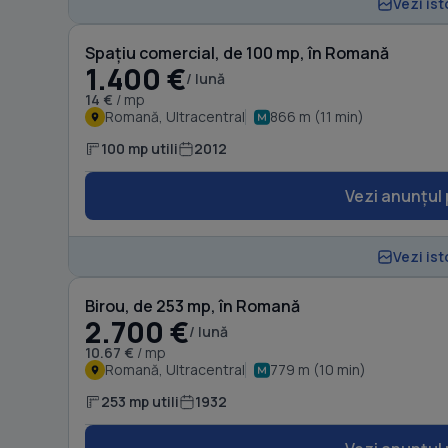
Vezi ist
Spațiu comercial, de 100 mp, în Romană
1.400 €
/ lună
14 €
/ mp
Romană, Ultracentral
866 m (11 min)
100 mp utili
2012
Vezi anunțul 
Vezi ist
Birou, de 253 mp, în Romană
2.700 €
/ lună
10.67 €
/ mp
Romană, Ultracentral
779 m (10 min)
253 mp utili
1932