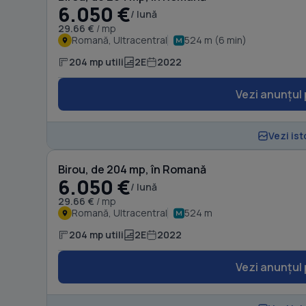
6.050 €
/ lună
29.66 €
/ mp
Romană, Ultracentral
524 m (6 min)
204 mp utili
2E
2022
Vezi anunțul 
Vezi ist
Birou, de 204 mp, în Romană
6.050 €
/ lună
29.66 €
/ mp
Romană, Ultracentral
524 m
204 mp utili
2E
2022
Vezi anunțul 