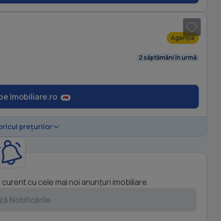
1
/ 12
Agenție
2 săptămâni în urmă
pe Imobiliare.ro
oricul prețurilor
a curent cu cele mai noi anunțuri imobiliare.
ă Notificările