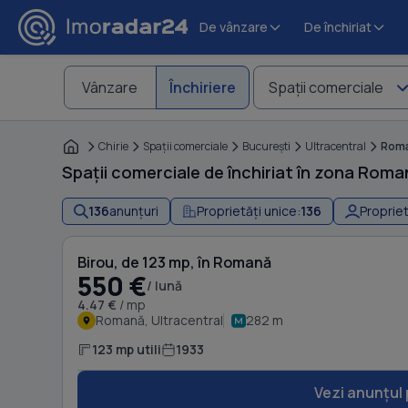
De vânzare
De închiriat
Vânzare
Închiriere
Spaţii comerciale
Chirie
Spaţii comerciale
Bucureşti
Ultracentral
Rom
Spații comerciale de închiriat în zona Roma
136
anunțuri
Proprietăți unice:
136
Propriet
Birou, de 123 mp, în Romană
550 €
/ lună
4.47 €
/ mp
Romană, Ultracentral
282 m
123 mp utili
1933
Vezi anunțul 