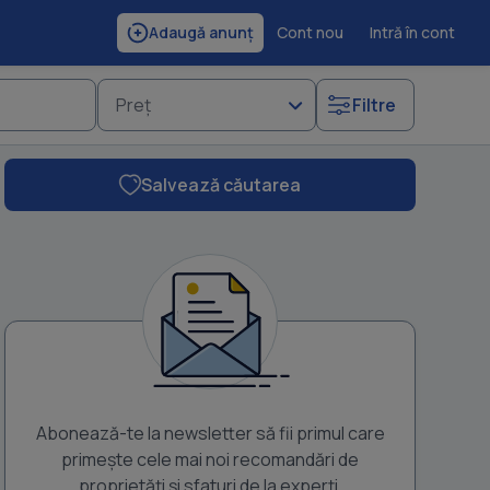
Cont nou
Intră în cont
Adaugă anunț
Preț
Filtre
Salvează căutarea
Abonează-te la newsletter să fii primul care
primește cele mai noi recomandări de
proprietăți și sfaturi de la experți.