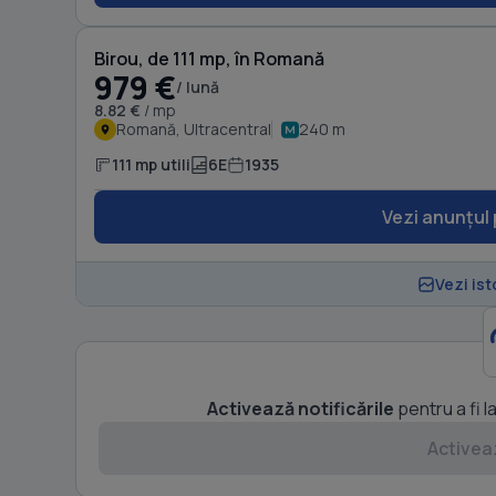
Birou, de 111 mp, în Romană
979 €
/ lună
8.82 €
/ mp
Romană, Ultracentral
240 m
111 mp utili
6E
1935
Vezi anunțul 
Vezi ist
Activează notificările
pentru a fi l
Activeaz