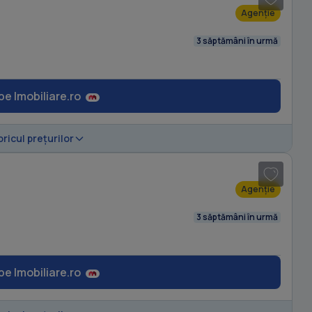
Agenție
3 săptămâni în urmă
pe Imobiliare.ro
1
/ 9
oricul prețurilor
Agenție
3 săptămâni în urmă
pe Imobiliare.ro