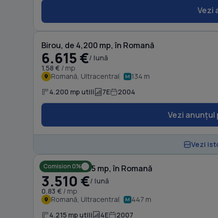
Vezi 
Birou, de 4,200 mp, în Romană
6.615 €
/ lună
1.58 €
/ mp
Romană, Ultracentral
134 m
4.200 mp utili
7E
2004
Vezi anunțul 
Vezi ist
Comision 0%
Birou, de 4,215 mp, în Romană
3.510 €
/ lună
0.83 €
/ mp
Romană, Ultracentral
447 m
4.215 mp utili
4E
2007