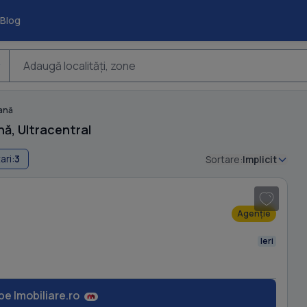
Blog
Adaugă localități, zone
ană
nă, Ultracentral
ari:
3
Sortare:
Implicit
1
/ 20
Agenție
Ieri
pe Imobiliare.ro