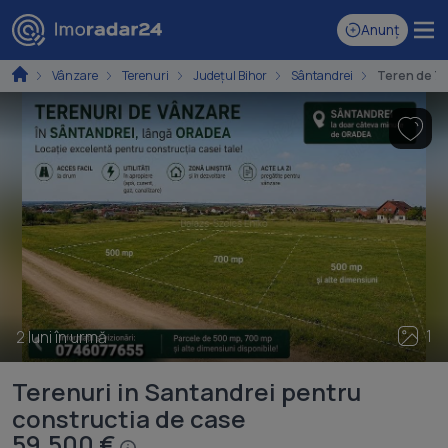
Anunț
Vânzare
Terenuri
Județul Bihor
Sântandrei
Teren de 70
1
2 luni în urmă
Terenuri in Santandrei pentru
constructia de case
59.500 €