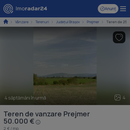
Anunț
Vânzare
Terenuri
Județul Brașov
Prejmer
Teren de 250
4
4 săptămâni în urmă
Teren de vanzare Prejmer
50.000 €
2 € / mp