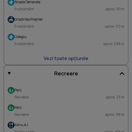
Scoala Generala
Învățământ
aprox. 151 m
Gradinita Prejmer
Învățământ
aprox. 172 m
Colegiu
Învățământ
aprox. 538 m
Vezi toate opțiunile
Recreere
Parc
Recreere
aprox. 23 m
Parc
Recreere
aprox. 116 m
Alinu AJ
Restaurante
aprox. 165 m