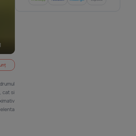
1
unț
 drumul
 cat si
ximativ
celenta