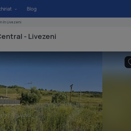
hiriat
Blog
n în Livezeni
entral - Livezeni