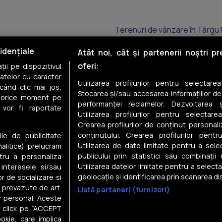
Terenuri de vânzare în Târgu
Terenuri de vânzare în Sighiș
idențiale
Atât noi, cât și partenerii noștri p
oferi:
ii pe dispozitivul
Terenuri de vânzare în Sâncr
datelor cu caracter
Utilizarea profilurilor pentru selectare
când clic mai jos,
Terenuri de vânzare în Sovat
Stocarea și/sau accesarea informațiilor de
în orice moment pe
performanței reclamelor. Dezvoltarea și
 vor fi raportate
Terenuri de vânzare în Ernei
Utilizarea profilurilor pentru selectarea
Crearea profilurilor de conținut personal
Terenuri de vânzare în Luduș
conținutului. Crearea profilurilor pentr
ile de publicitate
Utilizarea de date limitate pentru a selec
nalitice) prelucram
publicului prin statistici sau combinații
tru a personaliza
Utilizarea datelor limitate pentru a select
 interesele si/sau
geolocație și identificarea prin scanarea dis
or de socializare si
e prevazute de art.
Listă parteneri (furnizori)
Despre noi
r personal. Aceste
in click pe “ACCEPT
Gestionați preferințele
okie, care implica