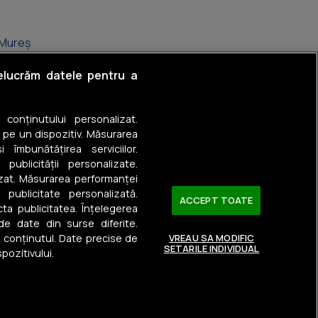
 Mureș
oara
relucrăm datele pentru a
aiu de Mureș
a conținutului personalizat.
a
 pe un dispozitiv. Măsurarea
 îmbunătățirea serviciilor.
 publicității personalizate.
izat. Măsurarea performanței
u publicitate personalizată.
ACCEPT TOATE
ta publicitatea. Înțelegerea
 de date din surse diferite.
a conținutul. Date precise de
VREAU SA MODIFIC
SETARILE INDIVIDUAL
pozitivului.
Urmărește-ne