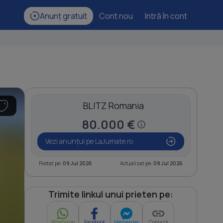
Anunț gratuit
Cont nou
Intră în cont
BLITZ Romania
80.000 €
Vezi anunțul pe LaJumate.ro
Postat pe:
09 Jul 2026
Actualizat pe:
09 Jul 2026
Trimite linkul unui prieten pe:
Whatsapp
Facebook
Messenger
Copiază