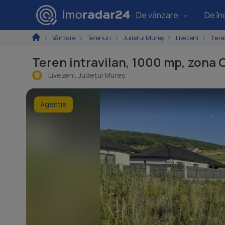
De vânzare
De înc
Vânzare
Terenuri
Județul Mureș
Livezeni
Tere
Teren intravilan, 1000 mp, zona C
Livezeni, Judeţul Mureş
Agenție