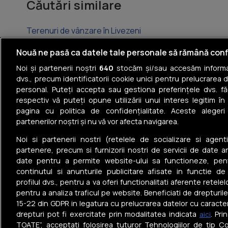
Căutări similare
Terenuri de vânzare în Livezeni
Terenuri de vânzare în Reghin
Nouă ne pasă ca datele tale personale să rămână conf
Noi și partenerii noștri
640
stocăm și/sau accesăm informaț
Terenuri de vânzare în Corunca
dvs., precum identificatorii cookie unici pentru prelucrarea 
personal. Puteți accepta sau gestiona preferințele dvs. fă
Terenuri de vânzare în Sântana de Mureș
respectiv vă puteți opune utilizării unui interes legitim 
pagina cu politica de confidențialitate. Aceste alegeri
Terenuri de vânzare în Sângeorgiu de Mureș
partenerilor noștri și nu vă vor afecta navigarea.
Terenuri de vânzare în Ungheni
Noi si partenerii nostri (retelele de socializare si agenti
partenere, precum si furnizorii nostri de servicii de date a
date pentru a permite website-ului sa functioneze, pen
continutul si anunturile publicitare afisate in functie de
profilul dvs., pentru a va oferi functionalitati aferente retelel
pentru a analiza traficul pe website. Beneficiati de drepturil
Tel: +40 374 40 44 99
15-22 din GDPR in legatura cu prelucrarea datelor cu caracte
Iride Business Park, Bld. Dimitrie
drepturi pot fi exercitate prin modalitatea indicata
. Pr
aici
Pompeiu 9-9A, Clădirea B2B, 020335,
TOATE”, acceptati folosirea tuturor Tehnologiilor de tip Co