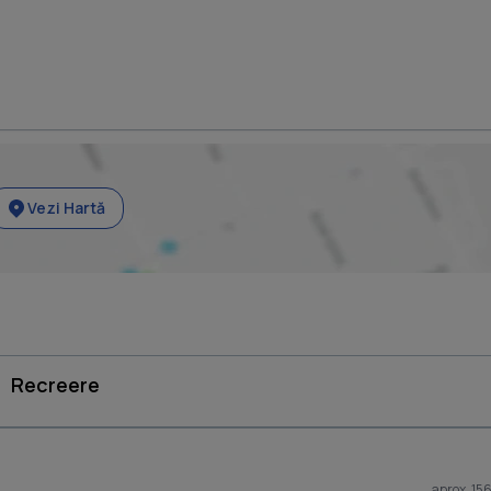
Vezi Hartă
Recreere
aprox. 15