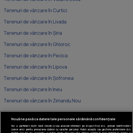
Terenuri de vânzare în Curtici
Terenuri de vânzare în Livada
Terenuri de vânzare în Șiria
Terenuri de vânzare în Ghioroc
Terenuri de vânzare în Pecica
Terenuri de vânzare în Lipova
Terenuri de vânzare în Șofronea
Terenuri de vânzare în Ineu
Terenuri de vânzare în Zimandu Nou
Nouă ne pasă ca datele tale personale să rămână confidențiale
Noi și partenerii noștri
640
stocăm și/sau accesăm informații pe dispozitivul dvs., precum identificatorii
cookie unici pentru prelucrarea datelor cu caracter personal. Puteți accepta sau gestiona preferințele dvs.
făcând clic mai jos, respectiv vă puteți opune utilizării unui interes legitim în orice moment pe pagina cu