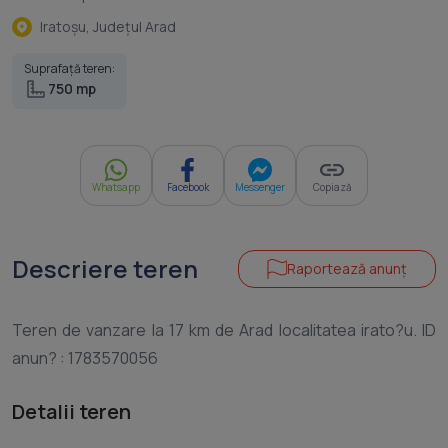
Iratoşu, Judeţul Arad
Suprafață teren:
750 mp
Whatsapp
Facebook
Messenger
Copiază
Descriere teren
Raportează anunț
Teren de vanzare la 17 km de Arad localitatea irato?u. ID
Detalii teren