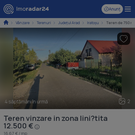
Anunț
Vânzare
Terenuri
Județul Arad
Iratoșu
Teren de 750 mp,
2
4 săptămâni în urmă
Teren vinzare in zona lini?tita
12.500 €
16.67 € / mp