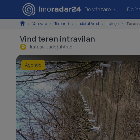
De vânzare
De înc
Vânzare
Terenuri
Județul Arad
Iratoșu
Teren d
Vind teren intravilan
Iratoşu, Judeţul Arad
Agenție