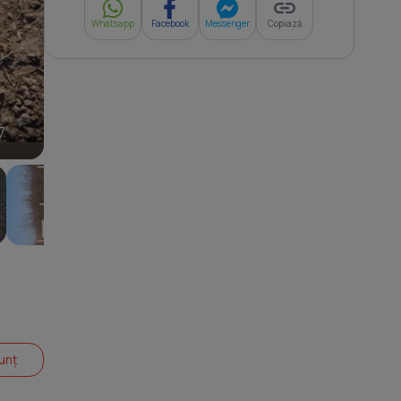
Whatsapp
Facebook
Messenger
Copiază
7
unț