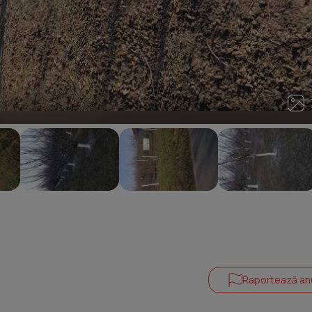
7
Raportează an