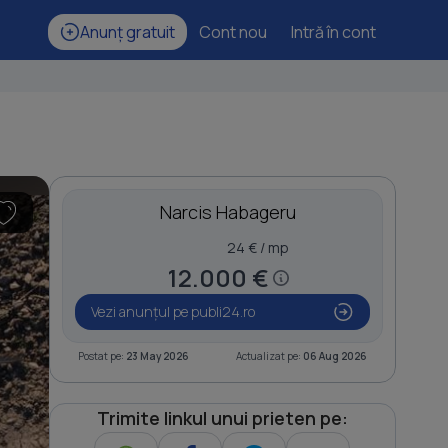
Anunț gratuit
Cont nou
Intră în cont
Narcis Habageru
24 € / mp
12.000 €
Vezi anunțul pe publi24.ro
Postat pe:
23 May 2026
Actualizat pe:
06 Aug 2026
Trimite linkul unui prieten pe: