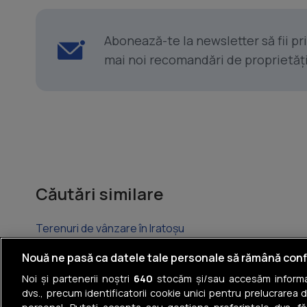
Abonează-te la newsletter să fii p
mai noi recomandări de proprietăți ș
Căutări similare
Terenuri de vânzare în Iratoșu
Terenuri de vânzare în Vladimirescu
Nouă ne pasă ca datele tale personale să rămână conf
Noi și partenerii noștri
640
stocăm și/sau accesăm informaț
Terenuri de vânzare în Livada
dvs., precum identificatorii cookie unici pentru prelucrarea 