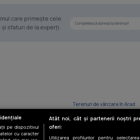
rimul care primește cele
i sfaturi de la experți.
Terenuri de vânzare în Arad
Terenuri de vânzare în Curtici
idențiale
Atât noi, cât și partenerii noștri p
oferi:
ii pe dispozitivul
Terenuri de vânzare în Șiria
datelor cu caracter
Utilizarea profilurilor pentru selectare