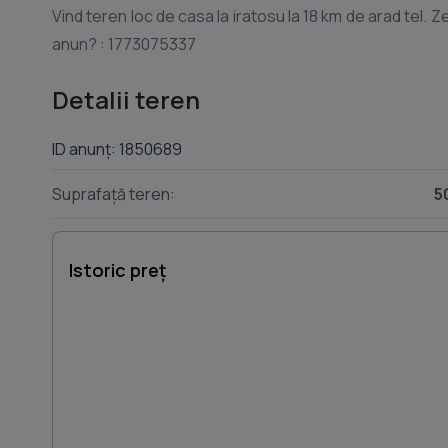
Vind teren loc de casa la iratosu la 18 km de arad tel. Zer
Detalii teren
ID anunț: 1850689
Suprafață teren:
5
Istoric preț