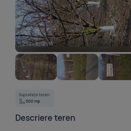
2 luni în urmă
Suprafață teren:
500 mp
Descriere teren