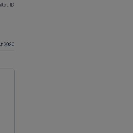
at. ID
st 2026