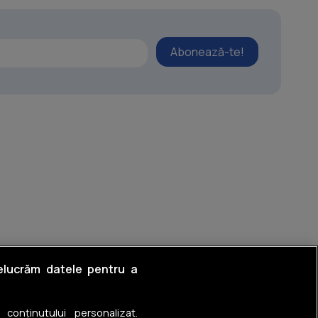
Abonează-te!
relucrăm datele pentru a
a conținutului personalizat.