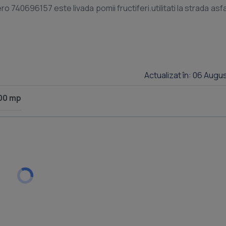
o 740696157 este livada pomii fructiferi.utilitati la strada asfalt
Actualizat în: 06 Augu
00 mp