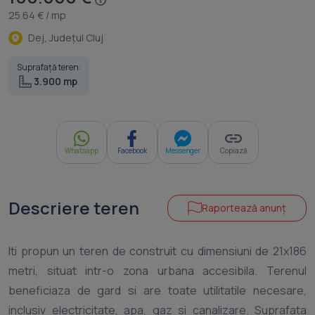
25.64 € / mp
Dej, Judeţul Cluj
Suprafață teren:
3.900 mp
Whatsapp
Facebook
Messenger
Copiază
Descriere teren
Raportează anunț
Iti propun un teren de construit cu dimensiuni de 21x186
metri, situat intr-o zona urbana accesibila. Terenul
beneficiaza de gard si are toate utilitatile necesare,
inclusiv electricitate, apa, gaz si canalizare. Suprafata