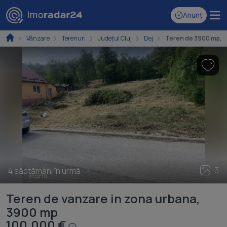
Anunț
Vânzare
Terenuri
Județul Cluj
Dej
Teren de 3900 mp, î
3
4 săptămâni în urmă
Teren de vanzare in zona urbana,
3900 mp
100.000 €