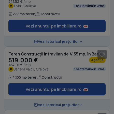
541.52 €
/ mp
1 Mai, Craiova
1 săptămână în urmă
277 mp teren
Construcții
Vezi anunțul pe Imobiliare.ro
1
/ 2
Vezi istoricul prețurilor
Teren Construcții intravilan de 4155 mp, în Bariera Vâlcii
519.000 €
Agenție
124.91 €
/ mp
Bariera Vâlcii, Craiova
1 săptămână în urmă
4.155 mp teren
Construcții
Vezi anunțul pe Imobiliare.ro
Vezi istoricul prețurilor