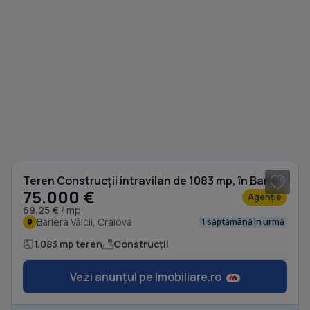
Teren Construcții intravilan de 1083 mp, în Bariera Vâlcii
75.000 €
Agenție
69.25 €
/ mp
Bariera Vâlcii, Craiova
1 săptămână în urmă
1.083 mp teren
Construcții
Vezi anunțul pe Imobiliare.ro