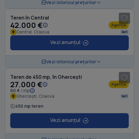
1
/ 3
Vezi istoricul prețurilor
Teren în Central
42.000 €
Agenție
Central, Craiova
Ieri
Vezi anunțul
1
/ 3
Vezi istoricul prețurilor
Teren de 450 mp, în Ghercești
27.000 €
Agenție
60 €
/ mp
Ghercești, Craiova
Ieri
450 mp teren
Vezi anunțul
1
/ 2