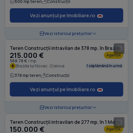
600 mp teren
Construcții
Vezi anunțul pe Imobiliare.ro
Vezi istoricul prețurilor
Teren Construcții intravilan de 378 mp, în Brazda lui Novac
215.000 €
Agenție
568.78 €
/ mp
Brazda lui Novac, Craiova
1 săptămână în urmă
378 mp teren
Construcții
Vezi anunțul pe Imobiliare.ro
1
/ 4
Vezi istoricul prețurilor
Teren Construcții intravilan de 277 mp, în 1 Mai
150.000 €
Agenție