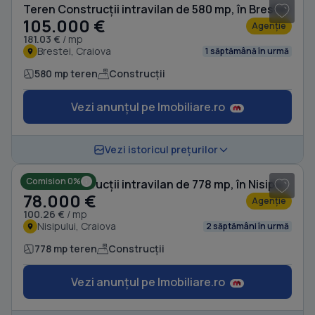
Teren Construcții intravilan de 580 mp, în Brestei
105.000 €
Agenție
181.03 €
/ mp
Brestei, Craiova
1 săptămână în urmă
580 mp teren
Construcții
Vezi anunțul pe Imobiliare.ro
Vezi istoricul prețurilor
Comision 0%
Teren Construcții intravilan de 778 mp, în Nisipului
78.000 €
Agenție
100.26 €
/ mp
Nisipului, Craiova
2 săptămâni în urmă
778 mp teren
Construcții
Vezi anunțul pe Imobiliare.ro