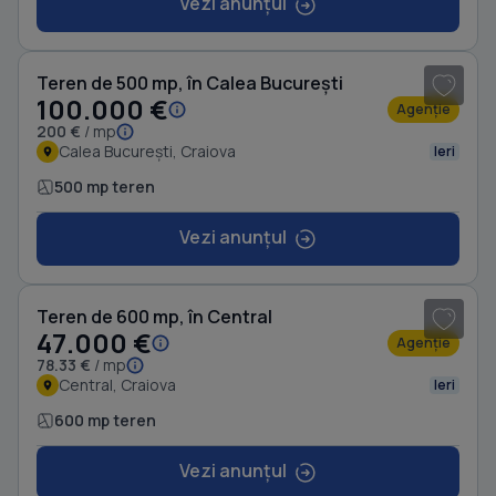
Vezi anunțul
Teren de 500 mp, în Calea București
100.000 €
Agenție
200 €
/ mp
Calea București, Craiova
Ieri
500 mp teren
Vezi anunțul
1
/ 4
Teren de 600 mp, în Central
47.000 €
Agenție
78.33 €
/ mp
Central, Craiova
Ieri
600 mp teren
Vezi anunțul