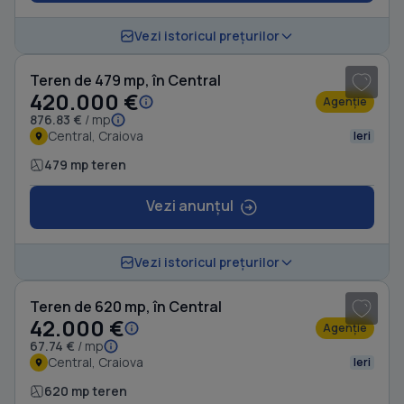
1
/ 2
Vezi istoricul prețurilor
Teren de 479 mp, în Central
420.000 €
Agenție
876.83 €
/ mp
Central, Craiova
Ieri
479 mp teren
Vezi anunțul
1
/ 4
Vezi istoricul prețurilor
Teren de 620 mp, în Central
42.000 €
Agenție
67.74 €
/ mp
Central, Craiova
Ieri
620 mp teren