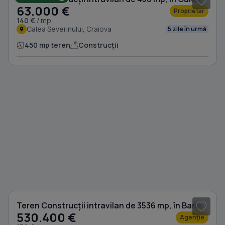
63.000 €
Proprietar
140 €
/ mp
Calea Severinului, Craiova
5 zile în urmă
450 mp teren
Construcții
1
/ 3
Teren Construcții intravilan de 3536 mp, în Bariera Vâlcii
530.400 €
Agenție