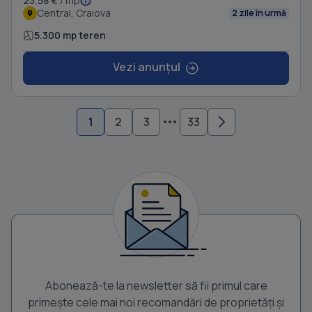
23.58 €
/ mp
Central, Craiova
2 zile în urmă
5.300 mp teren
Vezi anunțul
1
2
3
33
Abonează-te la newsletter să fii primul care
primește cele mai noi recomandări de proprietăți și