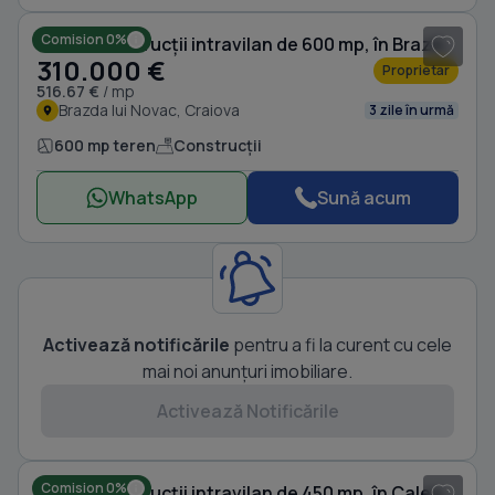
Comision 0%
Teren Construcții intravilan de 600 mp, în Brazda lui Novac
310.000 €
Proprietar
516.67 €
/ mp
Brazda lui Novac, Craiova
3 zile în urmă
600 mp teren
Construcții
WhatsApp
Sună acum
Activează notificările
pentru a fi la curent cu cele
mai noi anunțuri imobiliare.
Activează Notificările
Comision 0%
Teren Construcții intravilan de 450 mp, în Calea Severinului