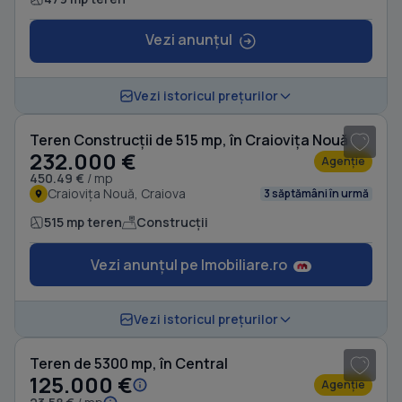
Vezi anunțul
1
/ 4
Vezi istoricul prețurilor
Teren Construcții de 515 mp, în Craiovița Nouă
232.000 €
Agenție
450.49 €
/ mp
Craiovița Nouă, Craiova
3 săptămâni în urmă
515 mp teren
Construcții
Vezi anunțul pe Imobiliare.ro
Vezi istoricul prețurilor
Teren de 5300 mp, în Central
125.000 €
Agenție