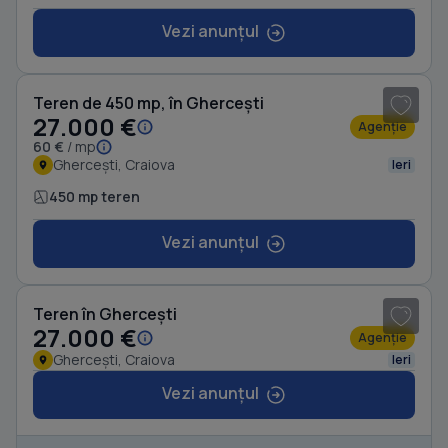
Vezi anunțul
1
/ 3
Teren de 450 mp, în Ghercești
27.000 €
Agenție
60 €
/ mp
Ghercești, Craiova
Ieri
450 mp teren
Vezi anunțul
1
/ 3
Teren în Ghercești
27.000 €
Agenție
Ghercești, Craiova
Ieri
Vezi anunțul