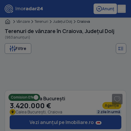
Anunț
Vânzare
Terenuri
Judeţul Dolj
Craiova
Terenuri de vânzare în Craiova, Județul Dolj
(983 anunțuri)
Filtre
1
/ 2
Comision 0%
Teren în Calea București
3.420.000 €
Agenție
Calea București, Craiova
2 zile în urmă
Vezi anunțul pe Imobiliare.ro
1
/ 2