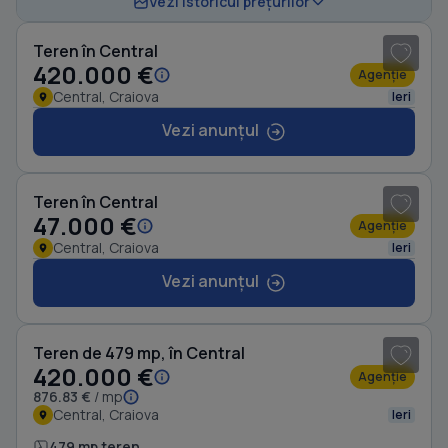
Vezi istoricul prețurilor
Teren în Central
420.000 €
Agenție
Central, Craiova
Ieri
Vezi anunțul
1
/ 4
Teren în Central
47.000 €
Agenție
Central, Craiova
Ieri
Vezi anunțul
1
/ 2
Teren de 479 mp, în Central
420.000 €
Agenție
876.83 €
/ mp
Central, Craiova
Ieri
479 mp teren