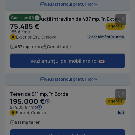
1
/ 2
Vezi istoricul prețurilor
Comision 0%
Teren Construcții intravilan de 487 mp, în Exterior Est
75.485 €
Agenție
155 €
/ mp
Exterior Est, Craiova
2 săptămâni în urmă
487 mp teren
Construcții
Vezi anunțul pe Imobiliare.ro
1
/ 3
Vezi istoricul prețurilor
Teren de 911 mp, în Bordei
195.000 €
Agenție
214.05 €
/ mp
Bordei, Craiova
Ieri
911 mp teren