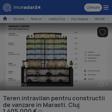
Anunț
Vânzare
Terenuri
Județul Cluj
Cluj-Napoca
Mărăști
4
2 luni în urmă
Teren intravilan pentru constructii
de vanzare in Marasti, Cluj
1.405.000 €