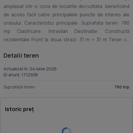
amplasat intr-o zona de locuinte dezvoltata, beneficiind
de acces facil catre principalele puncte de interes ale
orasului. Caracteristici principale: Suprafata teren: 780
mp Clasificare: Intravilan Destinatie: Constructii
rezidentiale Front la doua strazi: 31 m + 31 m Teren cu
acces excelent si vizibilitate foarte buna Strazi asfaltate
Detalii teren
Iluminat public stradal Mijloace de transport in comun in
apropiere Utilitati: Curent electric Apa Canalizare
Actualizat în: 04 Iunie 2026
Pozitionarea avantajoasa si deschiderea generoasa la
ID anunț: 1712938
doua strazi ofera multiple posibilitati de dezvoltare, fiind
Suprafață teren:
780 mp
ideal atat pentru construirea unei locuinte individuale
premium, cat si pentru un proiect rezidential sau
comercial cu potential ridicat de valorificare. Zona este
Istoric preț
caracterizata de constructii noi, acces rapid catre
facilitati urbane, scoli, magazine si puncte de interes,
oferind un echilibru excelent intre confort, accesibilitate si