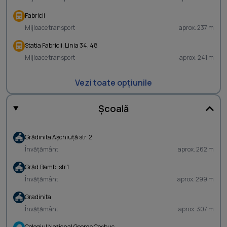
Fabricii
Mijloace transport
aprox. 237 m
Statia Fabricii, Linia 34, 48
Mijloace transport
aprox. 241 m
Vezi toate opțiunile
Școală
Grădinita Aşchiuţă str. 2
Învățământ
aprox. 262 m
Grăd.Bambi str.1
Învățământ
aprox. 299 m
Gradinita
Învățământ
aprox. 307 m
Colegiul Naţional George Coşbuc