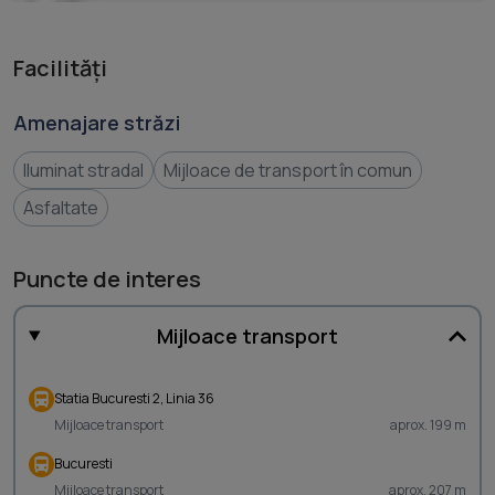
Facilități
Amenajare străzi
Iluminat stradal
Mijloace de transport în comun
Asfaltate
Puncte de interes
Mijloace transport
Statia Bucuresti 2, Linia 36
Mijloace transport
aprox. 199 m
Bucuresti
Mijloace transport
aprox. 207 m