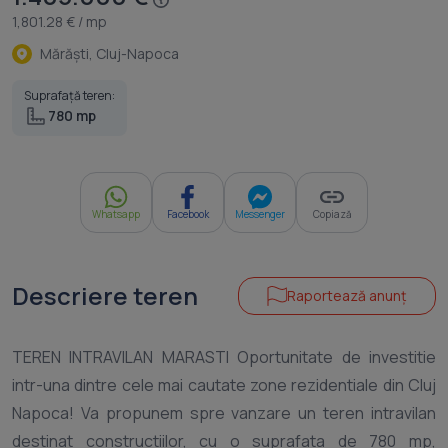
1,801.28 € / mp
Mărăşti, Cluj-Napoca
Suprafață teren:
780 mp
Whatsapp
Facebook
Messenger
Copiază
Descriere teren
Raportează anunț
TEREN INTRAVILAN MARASTI Oportunitate de investitie
intr-una dintre cele mai cautate zone rezidentiale din Cluj
Napoca! Va propunem spre vanzare un teren intravilan
destinat constructiilor, cu o suprafata de 780 mp,