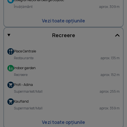
Învățământ
aprox. 309 m
Vezi toate opțiunile
Recreere
Place Centrale
Restaurante
aprox. 135 m
Indoor garden
Recreere
aprox. 152 m
Profi - Adina
Supermarket/Mall
aprox. 255 m
Kaufland
Supermarket/Mall
aprox. 359 m
Vezi toate opțiunile