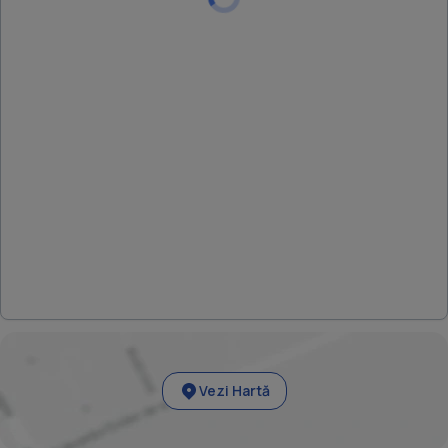
investitie pe termen lung. Pentru informatii suplimentare,
documentatie urbanistica si programarea unei vizionari,
va stam cu placere la dispozitie. Investiti astazi intr-o
proprietate cu potential real de crestere a valorii intr-unul
dintre cele mai dinamice orase din
proprietate: VT
Vezi Hartă