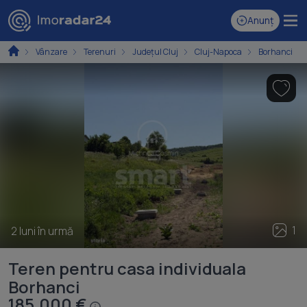
Anunț
Vânzare
Terenuri
Județul Cluj
Cluj-Napoca
Borhanci
1
2 luni în urmă
Teren pentru casa individuala
Borhanci
185.000 €