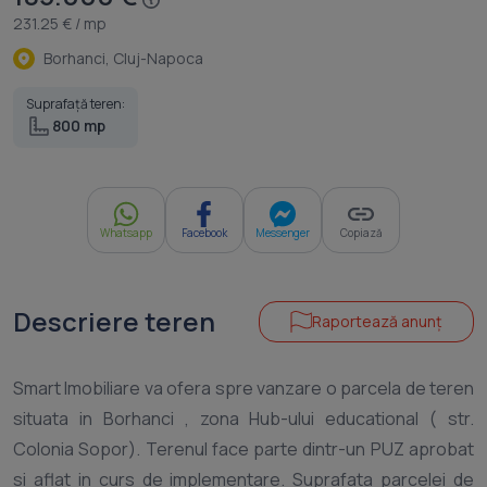
231.25 € / mp
Borhanci, Cluj-Napoca
Suprafață teren:
800 mp
Whatsapp
Facebook
Messenger
Copiază
Descriere teren
Raportează anunț
Smart Imobiliare va ofera spre vanzare o parcela de teren
situata in Borhanci , zona Hub-ului educational ( str.
Colonia Sopor). Terenul face parte dintr-un PUZ aprobat
si aflat in curs de implementare. Suprafata parcelei de