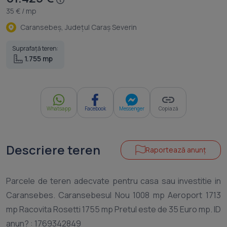
35 € / mp
Caransebeş, Judeţul Caraş Severin
Suprafață teren:
1.755 mp
Whatsapp
Facebook
Messenger
Copiază
Descriere teren
Raportează anunț
Parcele de teren adecvate pentru casa sau investitie in
Caransebes. Caransebesul Nou 1008 mp Aeroport 1713
mp Racovita Rosetti 1755 mp Pretul este de 35 Euro mp. ID