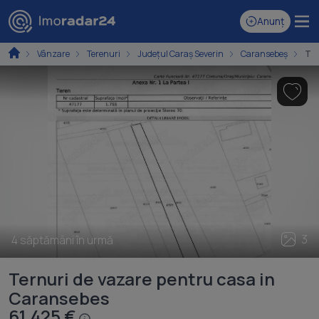
Anunț
Vânzare
Terenuri
Județul Caraș Severin
Caransebeș
Ter
3
4 săptămâni în urmă
Ternuri de vazare pentru casa in
Caransebes
61.425 €