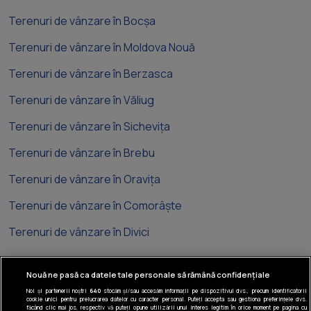
Terenuri de vânzare în Bocșa
Terenuri de vânzare în Moldova Nouă
Terenuri de vânzare în Berzasca
Terenuri de vânzare în Văliug
Terenuri de vânzare în Sichevița
Terenuri de vânzare în Brebu
Terenuri de vânzare în Oravița
Terenuri de vânzare în Comorâște
Terenuri de vânzare în Divici
Nouă ne pasă ca datele tale personale să rămână confidențiale
Noi și partenerii noștri
640
stocăm și/sau accesăm informații pe dispozitivul dvs., precum identificatorii
cookie unici pentru prelucrarea datelor cu caracter personal. Puteți accepta sau gestiona preferințele dvs.
Tel: +40 374 40 44 99
făcând clic mai jos, respectiv vă puteți opune utilizării unui interes legitim în orice moment pe pagina cu