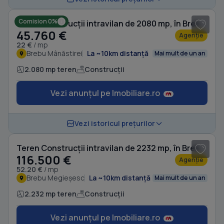
Comision 0%
Teren Construcții intravilan de 2080 mp, în Brebu Mânăstirei
45.760 €
Agenție
22 €
/ mp
Brebu Mânăstirei
La ~10km distanță
Mai mult de un an
2.080 mp teren
Construcții
Vezi anunțul pe Imobiliare.ro
1
/ 9
Vezi istoricul prețurilor
Teren Construcții intravilan de 2232 mp, în Brebu Megieșesc
116.500 €
Agenție
52.20 €
/ mp
Brebu Megieșesc
La ~10km distanță
Mai mult de un an
2.232 mp teren
Construcții
Vezi anunțul pe Imobiliare.ro