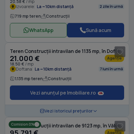
20.58 €
/ mp
Izvoarele
La ~10km distanță
2 zile în urmă
719 mp teren
Construcții
WhatsApp
Sună acum
1
/ 14
Teren Construcții intravilan de 1135 mp, în Doftana
21.000 €
Agenție
18.50 €
/ mp
Doftana
La ~10km distanță
7 luni în urmă
1.135 mp teren
Construcții
Vezi anunțul pe Imobiliare.ro
1
/ 20
Vezi istoricul prețurilor
Comision 0%
Teren Construcții intravilan de 9123 mp, în Vălenii de Munte
95.791 €
Agenție