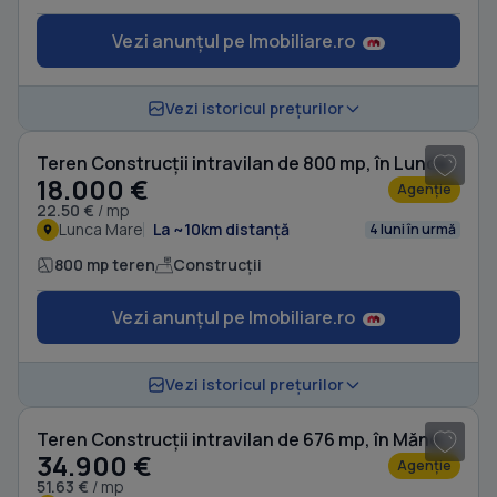
Vezi anunțul pe Imobiliare.ro
1
/ 8
Vezi istoricul prețurilor
Teren Construcții intravilan de 800 mp, în Lunca Mare
18.000 €
Agenție
22.50 €
/ mp
Lunca Mare
La ~10km distanță
4 luni în urmă
800 mp teren
Construcții
Vezi anunțul pe Imobiliare.ro
1
/ 5
Vezi istoricul prețurilor
Teren Construcții intravilan de 676 mp, în Măneciu-Ungureni
34.900 €
Agenție
51.63 €
/ mp