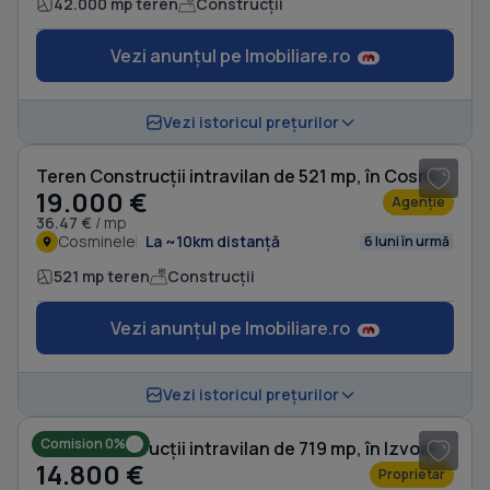
42.000 mp teren
Construcții
Vezi anunțul pe Imobiliare.ro
1
/ 19
Vezi istoricul prețurilor
Teren Construcții intravilan de 521 mp, în Cosminele
19.000 €
Agenție
36.47 €
/ mp
Cosminele
La ~10km distanță
6 luni în urmă
521 mp teren
Construcții
Vezi anunțul pe Imobiliare.ro
Vezi istoricul prețurilor
Comision 0%
Teren Construcții intravilan de 719 mp, în Izvoarele
14.800 €
Proprietar