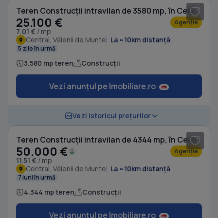
Teren Construcții intravilan de 3580 mp, în Central
25.100 €
Agenție
7.01 €
/ mp
Central, Vălenii de Munte
La ~10km distanță
5 zile în urmă
3.580 mp teren
Construcții
Vezi anunțul pe Imobiliare.ro
1
/ 5
Vezi istoricul prețurilor
Teren Construcții intravilan de 4344 mp, în Central
50.000 €
Agenție
11.51 €
/ mp
Central, Vălenii de Munte
La ~10km distanță
7 luni în urmă
4.344 mp teren
Construcții
Vezi anunțul pe Imobiliare.ro