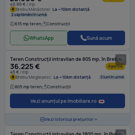
40.65 €
/ mp
Brebu Mânăstirei
La ~10km distanță
2 săptămâni în urmă
615 mp teren
Construcții
WhatsApp
Sună acum
1
/ 5
Teren Construcții intravilan de 805 mp, în Brebu Megieșesc
36.225 €
Agenție
45 €
/ mp
Brebu Megieșesc
La ~10km distanță
2 luni în urmă
805 mp teren
Construcții
Vezi anunțul pe Imobiliare.ro
1
/ 17
Vezi istoricul prețurilor
Teren Construcții intravilan de 1800 mp, în Brebu Megieșesc