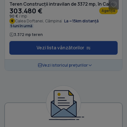
Teren Construcții intravilan de 3372 mp, în Calea Doftanei
303.480 €
Agenție
90 €
/ mp
Calea Doftanei, Câmpina
La ~15km distanță
5 luni în urmă
3.372 mp teren
Vezi lista vânzătorilor
Vezi istoricul prețurilor