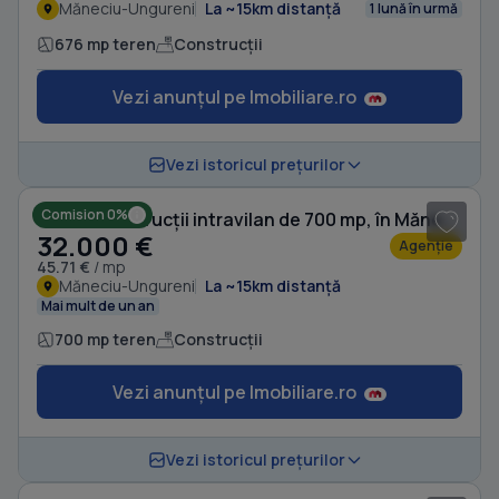
Măneciu-Ungureni
La ~15km distanță
1 lună în urmă
676 mp teren
Construcții
Vezi anunțul pe Imobiliare.ro
1
/ 3
Vezi istoricul prețurilor
Comision 0%
Teren Construcții intravilan de 700 mp, în Măneciu-Ungureni
32.000 €
Agenție
45.71 €
/ mp
Măneciu-Ungureni
La ~15km distanță
Mai mult de un an
700 mp teren
Construcții
Vezi anunțul pe Imobiliare.ro
1
/ 5
Vezi istoricul prețurilor