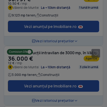
10.50 €
/ mp
Vălenii de Munte
La ~10km distanță
1 lună în urmă
9.123 mp teren
Construcții
Vezi anunțul pe Imobiliare.ro
1
/ 20
Vezi istoricul prețurilor
Comision 0%
Teren Construcții intravilan de 3000 mp, în Vălenii de Munte
36.000 €
Agenție
12 €
/ mp
Vălenii de Munte
La ~10km distanță
3 zile în urmă
3.000 mp teren
Construcții
Vezi anunțul pe Imobiliare.ro
1
/ 5
Vezi istoricul prețurilor