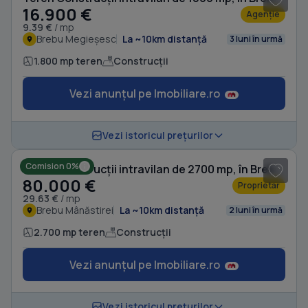
16.900 €
Agenție
9.39 €
/ mp
Brebu Megieșesc
La ~10km distanță
3 luni în urmă
1.800 mp teren
Construcții
Vezi anunțul pe Imobiliare.ro
1
/ 6
Vezi istoricul prețurilor
Comision 0%
Teren Construcții intravilan de 2700 mp, în Brebu Mânăstirei
80.000 €
Proprietar
29.63 €
/ mp
Brebu Mânăstirei
La ~10km distanță
2 luni în urmă
2.700 mp teren
Construcții
Vezi anunțul pe Imobiliare.ro
1
/ 8
Vezi istoricul prețurilor