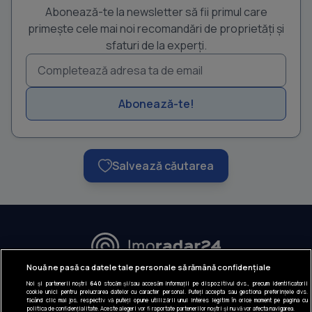
Abonează-te la newsletter să fii primul care
primește cele mai noi recomandări de proprietăți și
sfaturi de la experți.
Abonează-te!
Salvează căutarea
URMĂREȘTE-NE:
Nouă ne pasă ca datele tale personale să rămână confidențiale
Noi și partenerii noștri
640
stocăm și/sau accesăm informații pe dispozitivul dvs., precum identificatorii
INFORMAȚII COMPANIE
cookie unici pentru prelucrarea datelor cu caracter personal. Puteți accepta sau gestiona preferințele dvs.
făcând clic mai jos, respectiv vă puteți opune utilizării unui interes legitim în orice moment pe pagina cu
politica de confidențialitate. Aceste alegeri vor fi raportate partenerilor noștri și nu vă vor afecta navigarea.