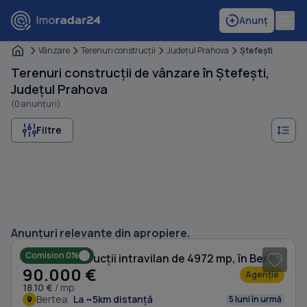
Anunț
Vânzare
Terenuri construcţii
Judeţul Prahova
Ştefeşti
Terenuri construcții de vânzare în Ștefești,
Județul Prahova
(0 anunțuri)
Filtre
1
/ 12
Anunțuri relevante din apropiere.
Comision 0%
Teren Construcții intravilan de 4972 mp, în Bertea
90.000 €
Agenție
18.10 €
/ mp
Bertea
La ~5km distanță
5 luni în urmă