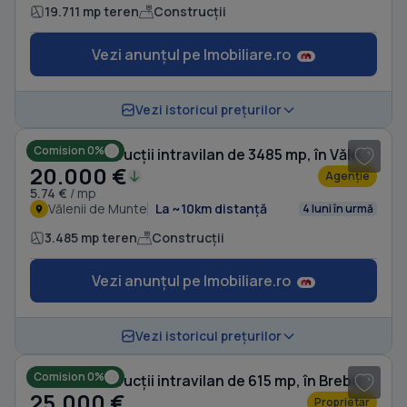
19.711 mp teren
Construcții
Vezi anunțul pe Imobiliare.ro
1
/ 5
Vezi istoricul prețurilor
Comision 0%
Teren Construcții intravilan de 3485 mp, în Vălenii de Munte
20.000 €
Agenție
5.74 €
/ mp
Vălenii de Munte
La ~10km distanță
4 luni în urmă
3.485 mp teren
Construcții
Vezi anunțul pe Imobiliare.ro
1
/ 9
Vezi istoricul prețurilor
Comision 0%
Teren Construcții intravilan de 615 mp, în Brebu Mânăstirei
25.000 €
Proprietar