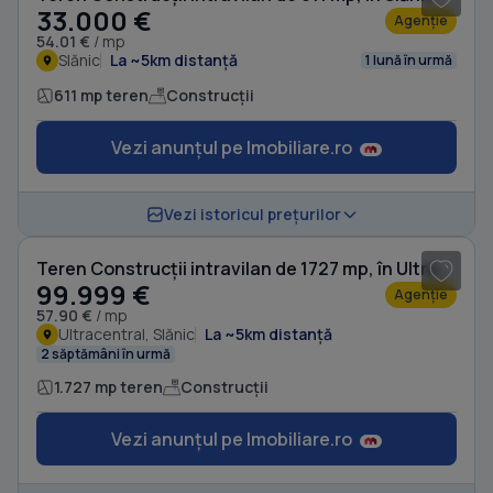
33.000 €
Agenție
54.01 €
/ mp
Slănic
La ~5km distanță
1 lună în urmă
611 mp teren
Construcții
Vezi anunțul pe Imobiliare.ro
1
/ 4
Vezi istoricul prețurilor
Teren Construcții intravilan de 1727 mp, în Ultracentral
99.999 €
Agenție
57.90 €
/ mp
Ultracentral, Slănic
La ~5km distanță
2 săptămâni în urmă
1.727 mp teren
Construcții
Vezi anunțul pe Imobiliare.ro