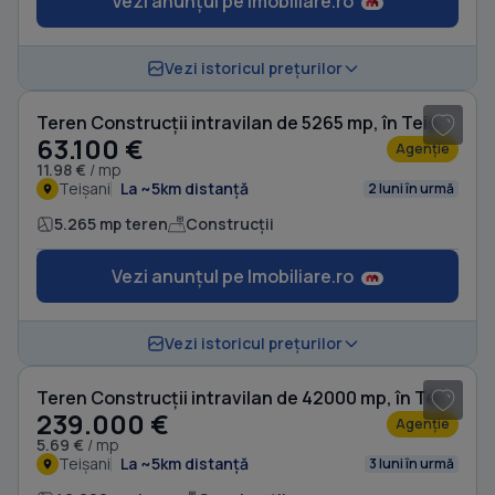
Vezi anunțul pe Imobiliare.ro
1
/ 9
Vezi istoricul prețurilor
Teren Construcții intravilan de 5265 mp, în Teișani
63.100 €
Agenție
11.98 €
/ mp
Teișani
La ~5km distanță
2 luni în urmă
5.265 mp teren
Construcții
Vezi anunțul pe Imobiliare.ro
1
/ 9
Vezi istoricul prețurilor
Teren Construcții intravilan de 42000 mp, în Teișani
239.000 €
Agenție
5.69 €
/ mp
Teișani
La ~5km distanță
3 luni în urmă