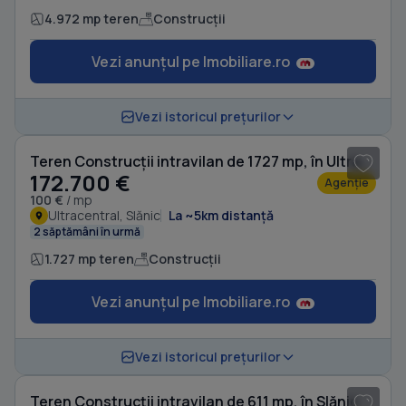
4.972 mp teren
Construcții
Vezi anunțul pe Imobiliare.ro
1
/ 4
Vezi istoricul prețurilor
Teren Construcții intravilan de 1727 mp, în Ultracentral
172.700 €
Agenție
100 €
/ mp
Ultracentral, Slănic
La ~5km distanță
2 săptămâni în urmă
1.727 mp teren
Construcții
Vezi anunțul pe Imobiliare.ro
1
/ 3
Vezi istoricul prețurilor
Teren Construcții intravilan de 611 mp, în Slănic