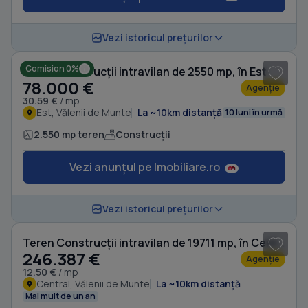
1
/ 3
Vezi istoricul prețurilor
Comision 0%
Teren Construcții intravilan de 2550 mp, în Est
78.000 €
Agenție
30.59 €
/ mp
Est, Vălenii de Munte
La ~10km distanță
10 luni în urmă
2.550 mp teren
Construcții
Vezi anunțul pe Imobiliare.ro
Vezi istoricul prețurilor
Teren Construcții intravilan de 19711 mp, în Central
246.387 €
Agenție
12.50 €
/ mp
Central, Vălenii de Munte
La ~10km distanță
Mai mult de un an