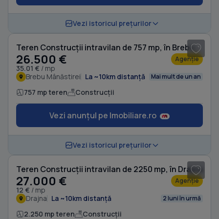
1
/ 3
Vezi istoricul prețurilor
Teren Construcții intravilan de 757 mp, în Brebu Mânăstirei
26.500 €
Agenție
35.01 €
/ mp
Brebu Mânăstirei
La ~10km distanță
Mai mult de un an
757 mp teren
Construcții
Vezi anunțul pe Imobiliare.ro
1
/ 6
Vezi istoricul prețurilor
Teren Construcții intravilan de 2250 mp, în Drajna
27.000 €
Agenție
12 €
/ mp
Drajna
La ~10km distanță
2 luni în urmă
2.250 mp teren
Construcții