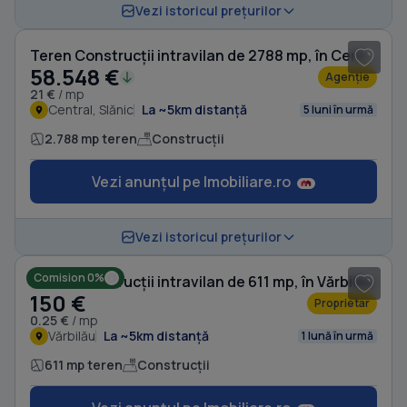
1
/ 20
Vezi istoricul prețurilor
Teren Construcții intravilan de 2788 mp, în Central
58.548 €
Agenție
21 €
/ mp
Central, Slănic
La ~5km distanță
5 luni în urmă
2.788 mp teren
Construcții
Vezi anunțul pe Imobiliare.ro
1
/ 12
Vezi istoricul prețurilor
Comision 0%
Teren Construcții intravilan de 611 mp, în Vărbilău
150 €
Proprietar
0.25 €
/ mp
Vărbilău
La ~5km distanță
1 lună în urmă
611 mp teren
Construcții