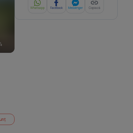
Whatsapp
Facebook
Messenger
Copiază
4
unț