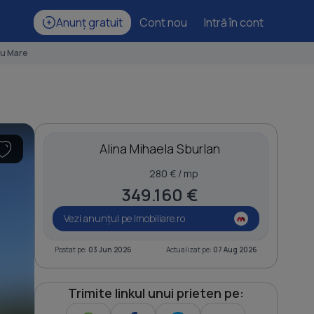
Anunț gratuit
Cont nou
Intră în cont
zu Mare
Alina Mihaela Sburlan
280 € / mp
349.160 €
Vezi anunțul pe Imobiliare.ro
Postat pe:
03 Jun 2026
Actualizat pe:
07 Aug 2026
Trimite linkul unui prieten pe: