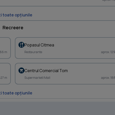
i toate opțiunile
Recreere
Popasul Citmea
1166 m
Restaurante
aprox. 12
Centrul Comercial Tom
827 m
Supermarket/Mall
aprox. 18
i toate opțiunile