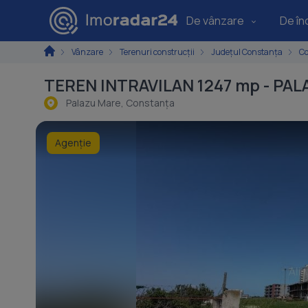
De vânzare
De înc
Vânzare
Terenuri construcţii
Județul Constanța
C
TEREN INTRAVILAN 1247 mp - PA
Palazu Mare, Constanţa
Agenție