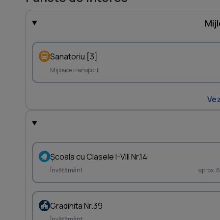
Mij
Sanatoriu [3]
Mijloace transport
Vez
Şcoala cu Clasele I-VIII Nr.14
Învățământ
aprox. 
Gradinita Nr.39
Învățământ