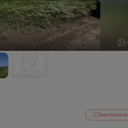
4
Raportează an