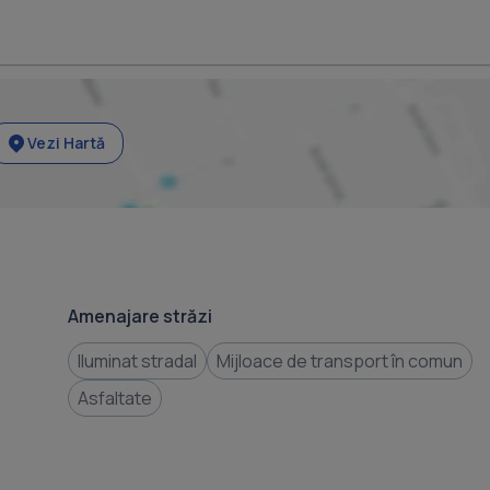
Vezi Hartă
Amenajare străzi
Iluminat stradal
Mijloace de transport în comun
Asfaltate