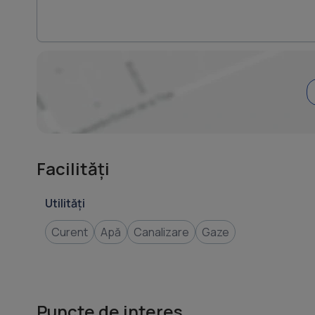
Facilități
Utilități
Curent
Apă
Canalizare
Gaze
Puncte de interes