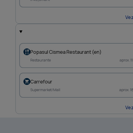
Vez
Popasul Cismea Restaurant (en)
Restaurante
aprox. 
Carrefour
Supermarket/Mall
aprox. 1
Vez