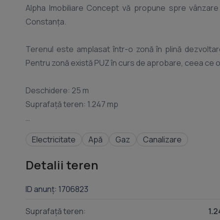
Alpha Imobiliare Concept vă propune spre vânzare t
Constanța.
Terenul este amplasat într-o zonă în plină dezvoltar
Pentru zonă există PUZ în curs de aprobare, ceea ce ofe
Deschidere: 25 m
Suprafață teren: 1.247 mp
Preț: 280 €/mp (349.160 €)
Electricitate
Apă
Gaz
Canalizare
Detalii teren
ID anunț: 1706823
Suprafață teren:
1.