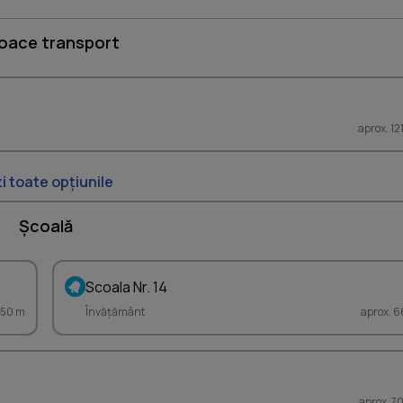
loace transport
aprox. 12
i toate opțiunile
Școală
Scoala Nr. 14
650 m
Învățământ
aprox. 6
aprox. 7