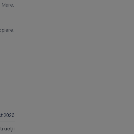
u Mare,
opiere.
st 2026
rucții