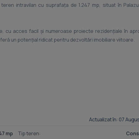
eren intravilan cu suprafața de 1.247 mp, situat în Palaz
e, cu acces facil și numeroase proiecte rezidențiale în apr
ră un potențial ridicat pentru dezvoltări imobiliare viitoare.
Actualizat în: 07 Augu
247 mp
Tip teren:
Const