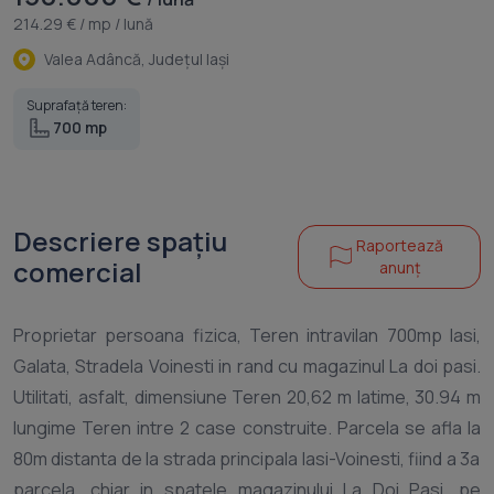
214.29 € / mp / lună
Valea Adâncă, Judeţul Iaşi
Suprafață teren:
700 mp
Descriere spațiu
Raportează
comercial
anunț
Proprietar persoana fizica, Teren intravilan 700mp lasi,
Galata, Stradela Voinesti in rand cu magazinul La doi pasi.
Utilitati, asfalt, dimensiune Teren 20,62 m latime, 30.94 m
lungime Teren intre 2 case construite. Parcela se afla la
80m distanta de la strada principala Iasi-Voinesti, fiind a 3a
parcela, chiar in spatele magazinului La Doi Pasi, pe