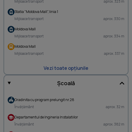
Mijloace transport
aprox. 323 m
Statia "Moldova Mall", linia 1
Mijloace transport
aprox. 330 m
Moldova Mall
Mijloace transport
aprox. 334 m
Moldova Mall
Mijloace transport
aprox. 337 m
Vezi toate opțiunile
Școală
Gradinita cu program prelungit nr.28
Învățământ
aprox. 32 m
Departamentul de Ingineria Instalatiilor
Învățământ
aprox. 382 m