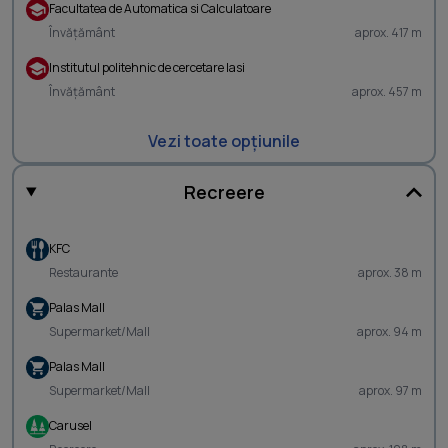
Facultatea de Automatica si Calculatoare
Învățământ
aprox. 417 m
Institutul politehnic de cercetare Iasi
Învățământ
aprox. 457 m
Vezi toate opțiunile
Recreere
KFC
Restaurante
aprox. 38 m
Palas Mall
Supermarket/Mall
aprox. 94 m
Palas Mall
Supermarket/Mall
aprox. 97 m
Carusel