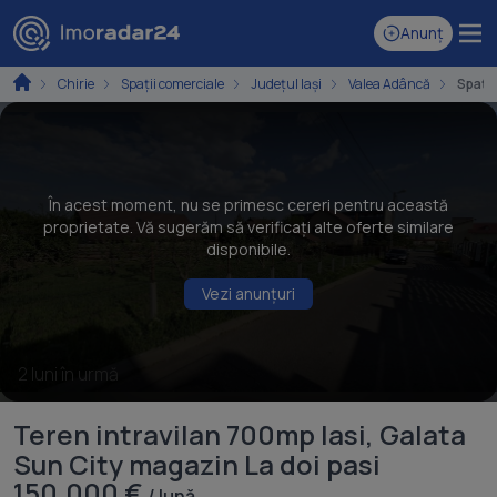
Anunț
Chirie
Spaţii comerciale
Județul Iași
Valea Adâncă
Spațiu
În acest moment, nu se primesc cereri pentru această
proprietate. Vă sugerăm să verificați alte oferte similare
disponibile.
Vezi anunțuri
2 luni în urmă
Teren intravilan 700mp lasi, Galata
Sun City magazin La doi pasi
150.000 €
/ lună