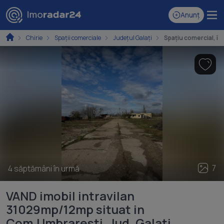
Anunț
Chirie
Spaţii comerciale
Județul Galați
Spațiu comercial, în
7
4 săptămâni în urmă
VAND imobil intravilan
31029mp/12mp situat in
Com.Umbraresti, Jud. Galati