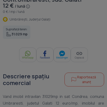
12 €
/ lună
0 € / mp / lună
Umbrăreşti, Judeţul Galaţi
Suprafață teren:
31.029 mp
Whatsapp
Facebook
Messenger
Copiază
Descriere spațiu
Raportează
comercial
anunț
Vand imobil intravilan 31029mp in sat Condrea, comuna
Umbraresti, judetul Galati 12 euro/mp, imobilul are