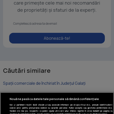
care primește cele mai noi recomandări
de proprietăți și sfaturi de la experți.
Abonează-te!
Căutări similare
Spații comerciale de închiriat în Județul Galați
Nouă ne pasă ca datele tale personale să rămână confidențiale
Noi și partenerii noștri
640
stocăm și/sau accesăm informații pe dispozitivul dvs., precum identificatorii
cookie unici pentru prelucrarea datelor cu caracter personal. Puteți accepta sau gestiona preferințele dvs.
Tel: +40 374 40 44 99
făcând clic mai jos, respectiv vă puteți opune utilizării unui interes legitim în orice moment pe pagina cu
politica de confidențialitate. Aceste alegeri vor fi raportate partenerilor noștri și nu vă vor afecta navigarea.