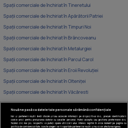
Spații comerciale de închiriat în Tineretului
Spații comerciale de închiriat în Apărătorii Patriei
Spații comerciale de închiriat în Timpuri Noi
Spații comerciale de închiriat în Brâncoveanu
Spații comerciale de închiriat în Metalurgiei
Spații comerciale de închiriat în Parcul Carol
Spații comerciale de închiriat în Eroii Revoluției
Spații comerciale de închiriat în Olteniței
Spații comerciale de închiriat în Văcăresti
Nouă ne pasă ca datele tale personale să rămână confidențiale
Noi și partenerii noștri
640
stocăm și/sau accesăm informații pe dispozitivul dvs., precum identificatorii
cookie unici pentru prelucrarea datelor cu caracter personal. Puteți accepta sau gestiona preferințele dvs.
Tel: +40 374 40 44 99
făcând clic mai jos, respectiv vă puteți opune utilizării unui interes legitim în orice moment pe pagina cu
politica de confidențialitate. Aceste alegeri vor fi raportate partenerilor noștri și nu vă vor afecta navigarea.