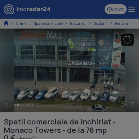
Anunț
Chirie
Spaţii comerciale
București
Sector 4
Berceni
Sp
17
2 luni în urmă
Spatii comerciale de inchiriat -
Monaco Towers - de la 78 mp
0 €
/ lună