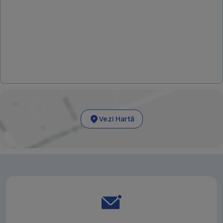
disponibila pentru inchirere : 1656 mp Spatii comerciale
disponibile in Monaco Towers - Bucure#537;ti Spatiu
comercial de 520 mp la parter, cu vitrina pe intreaga
suprafata #537;i vizibilitate stradala. Chirie: 7.800 euro
luna + TVA. Disponibil imediat. Spatiu comercial de 78 mp la
parter. Chirie: 1.200 euro luna + TVA. Disponibil imediat.
Spatiu comercial de 141,52 mp la etaj. Chirie: 1.100 euro luna
+ TVA. Disponibil imediat. Costuri de intretinere: 2 euro mp
Vezi Hartă