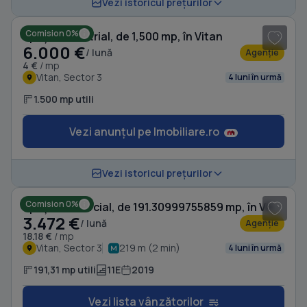
1
/ 4
Vezi istoricul prețurilor
Comision 0%
Spațiu industrial, de 1,500 mp, în Vitan
6.000 €
/ lună
Agenție
4 €
/ mp
Vitan, Sector 3
4 luni în urmă
1.500 mp utili
Vezi anunțul pe Imobiliare.ro
1
/ 19
Vezi istoricul prețurilor
Comision 0%
Spațiu comercial, de 191.30999755859 mp, în Vitan
3.472 €
/ lună
Agenție
18.18 €
/ mp
Vitan, Sector 3
219 m (2 min)
4 luni în urmă
191,31 mp utili
11E
2019
Vezi lista vânzătorilor