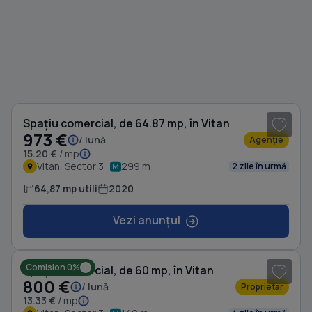
1
/ 3
Spațiu comercial, de 64.87 mp, în Vitan
973 €
/ lună
Agenție
15.20 €
/ mp
Vitan, Sector 3
299 m
2 zile în urmă
64,87 mp utili
2020
Vezi anunțul
1
/ 9
Comision 0%
Spațiu comercial, de 60 mp, în Vitan
800 €
/ lună
Proprietar
13.33 €
/ mp