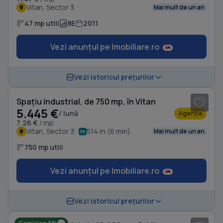
Vitan, Sector 3
Mai mult de un an
47 mp utili
8E
2011
Vezi anunțul pe Imobiliare.ro
1
/ 9
Vezi istoricul prețurilor
Spațiu industrial, de 750 mp, în Vitan
5.445 €
/ lună
Agenție
7.26 €
/ mp
Vitan, Sector 3
514 m (6 min)
Mai mult de un an
750 mp utili
Vezi anunțul pe Imobiliare.ro
1
/ 4
Vezi istoricul prețurilor