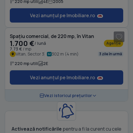
220 mp utili
4E
2005
Vezi anunțul pe Imobiliare.ro
1
/ 6
Spațiu comercial, de 220 mp, în Vitan
1.700 €
/ lună
Agenție
7.73 €
/ mp
Vitan, Sector 3
302 m (4 min)
3 zile în urmă
220 mp utili
2E
Vezi anunțul pe Imobiliare.ro
Vezi istoricul prețurilor
Activează notificările
pentru a fi la curent cu cele