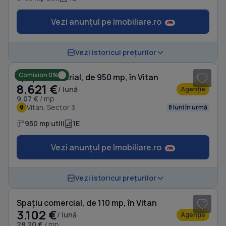
Vezi anunțul pe Imobiliare.ro
1
/ 5
Vezi istoricul prețurilor
Comision 0%
Spațiu industrial, de 950 mp, în Vitan
8.621 €
/ lună
Agenție
9.07 €
/ mp
Vitan, Sector 3
8 luni în urmă
950 mp utili
1E
Vezi anunțul pe Imobiliare.ro
1
/ 2
Vezi istoricul prețurilor
Spațiu comercial, de 110 mp, în Vitan
3.102 €
/ lună
Agenție
28.20 €
/ mp