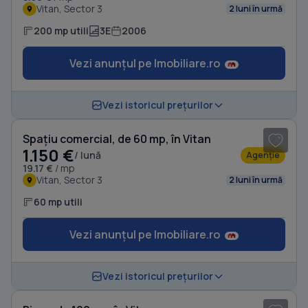
Vitan, Sector 3
2 luni în urmă
200 mp utili
3E
2006
Vezi anunțul pe Imobiliare.ro
1
/ 2
Vezi istoricul prețurilor
Spațiu comercial, de 60 mp, în Vitan
1.150 €
/ lună
Agenție
19.17 €
/ mp
Vitan, Sector 3
2 luni în urmă
60 mp utili
Vezi anunțul pe Imobiliare.ro
1
/ 6
Vezi istoricul prețurilor