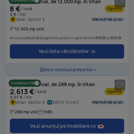
Comision 0%
Spațiu industrial, de 12,000 mp, în Vitan
8 €
/ lună
Agenție
0 €
/ mp
Vitan, Sector 3
Mai mult de un an
12.000 mp utili
Anunț publicat de
2
agenții cu prețuri cuprinse între
8 EUR
și
10 EUR
Vezi lista vânzătorilor
1
/ 7
Vezi istoricul prețurilor
Comision 0%
Spațiu comercial, de 288 mp, în Vitan
2.613 €
/ lună
Agenție
9.07 €
/ mp
Vitan, Sector 3
393 m (4 min)
Mai mult de un an
288 mp utili
1980
Vezi anunțul pe Imobiliare.ro