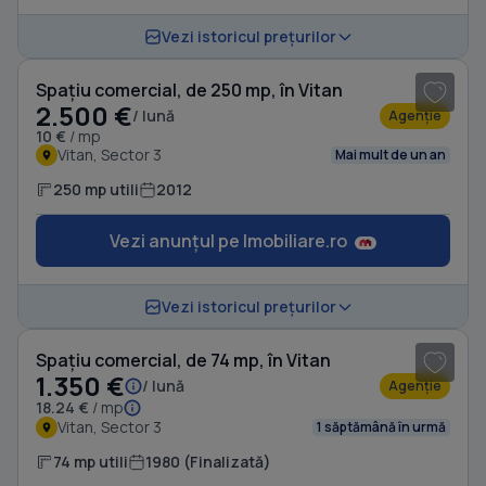
1
/ 4
Vezi istoricul prețurilor
Spațiu comercial, de 250 mp, în Vitan
2.500 €
/ lună
Agenție
10 €
/ mp
Vitan, Sector 3
Mai mult de un an
250 mp utili
2012
Vezi anunțul pe Imobiliare.ro
1
/ 9
Vezi istoricul prețurilor
Spațiu comercial, de 74 mp, în Vitan
1.350 €
/ lună
Agenție
18.24 €
/ mp
Vitan, Sector 3
1 săptămână în urmă
74 mp utili
1980 (Finalizată)