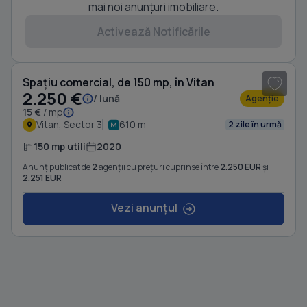
mai noi anunțuri imobiliare.
Activează Notificările
1
/ 6
Spațiu comercial, de 150 mp, în Vitan
2.250 €
/ lună
Agenție
15 €
/ mp
Vitan, Sector 3
610 m
2 zile în urmă
150 mp utili
2020
Anunț publicat de
2
agenții cu prețuri cuprinse între
2.250 EUR
și
2.251 EUR
Vezi anunțul