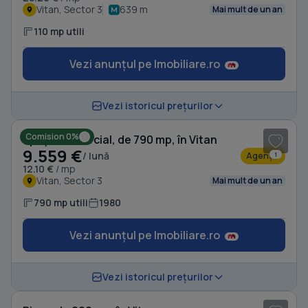
Vitan, Sector 3
639 m
Mai mult de un an
110 mp utili
Vezi anunțul pe Imobiliare.ro
1
/ 4
Vezi istoricul prețurilor
Comision 0%
Spațiu comercial, de 790 mp, în Vitan
9.559 €
/ lună
Agenție
1
12.10 €
/ mp
Vitan, Sector 3
Mai mult de un an
790 mp utili
1980
Vezi anunțul pe Imobiliare.ro
1
/ 8
Vezi istoricul prețurilor