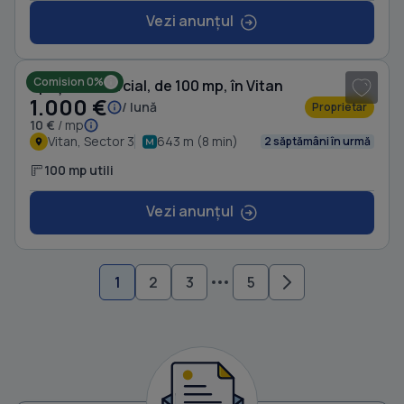
Vezi anunțul
1
/ 7
Comision 0%
Spațiu comercial, de 100 mp, în Vitan
1.000 €
/ lună
Proprietar
10 €
/ mp
Vitan, Sector 3
643 m (8 min)
2 săptămâni în urmă
100 mp utili
Vezi anunțul
1
2
3
5