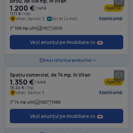
Birou, de 108 mp, în Vitan
1.200 €
/ lună
Agenție
11.11 €
/ mp
Vitan, Sector 3
341 m (4 min)
3 luni în urmă
108 mp utili
11E
2010
Vezi anunțul pe Imobiliare.ro
1
/ 9
Vezi istoricul prețurilor
Spațiu comercial, de 74 mp, în Vitan
1.350 €
/ lună
Agenție
18.24 €
/ mp
Vitan, Sector 3
3 luni în urmă
74 mp utili
10E
1980
Vezi anunțul pe Imobiliare.ro