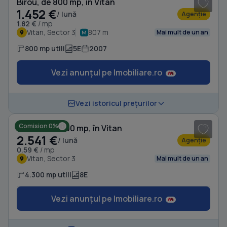
Birou, de 800 mp, în Vitan
1.452 €
/ lună
Agenție
1.82 €
/ mp
Vitan, Sector 3
807 m
Mai mult de un an
800 mp utili
5E
2007
Vezi anunțul pe Imobiliare.ro
1
/ 9
Vezi istoricul prețurilor
Comision 0%
Birou, de 4,300 mp, în Vitan
2.541 €
/ lună
Agenție
0.59 €
/ mp
Vitan, Sector 3
Mai mult de un an
4.300 mp utili
8E
Vezi anunțul pe Imobiliare.ro