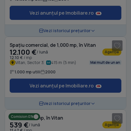
Vezi anunțul pe Imobiliare.ro
1
/ 4
Vezi istoricul prețurilor
Spațiu comercial, de 1,000 mp, în Vitan
12.100 €
/ lună
Agenție
12.10 €
/ mp
Vitan, Sector 3
415 m (5 min)
Mai mult de un an
1.000 mp utili
2000
Vezi anunțul pe Imobiliare.ro
1
/ 16
Vezi istoricul prețurilor
Comision 0%
Birou, de 47 mp, în Vitan
539 €
/ lună
Agenție
11.47 €
/ mp