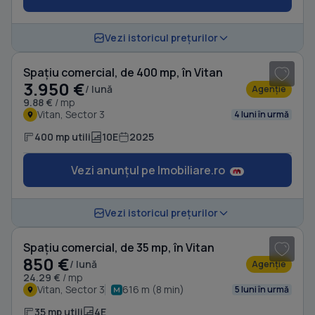
1
/ 20
Vezi istoricul prețurilor
Spațiu comercial, de 400 mp, în Vitan
3.950 €
/ lună
Agenție
9.88 €
/ mp
Vitan, Sector 3
4 luni în urmă
400 mp utili
10E
2025
Vezi anunțul pe Imobiliare.ro
1
/ 3
Vezi istoricul prețurilor
Spațiu comercial, de 35 mp, în Vitan
850 €
/ lună
Agenție
24.29 €
/ mp
Vitan, Sector 3
616 m (8 min)
5 luni în urmă
35 mp utili
4E