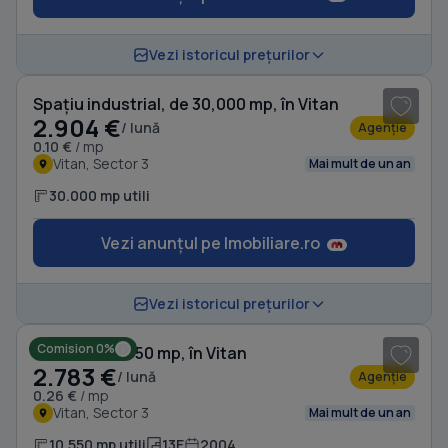
1
/ 6
Vezi istoricul prețurilor
Spațiu industrial, de 30,000 mp, în Vitan
2.904 €
/ lună
Agenție
0.10 €
/ mp
Vitan, Sector 3
Mai mult de un an
30.000 mp utili
Vezi anunțul pe Imobiliare.ro
1
/ 8
Vezi istoricul prețurilor
Comision 0%
Birou, de 10,550 mp, în Vitan
2.783 €
/ lună
Agenție
0.26 €
/ mp
Vitan, Sector 3
Mai mult de un an
10.550 mp utili
13E
2004