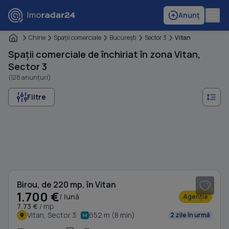
Anunț
Chirie
Spaţii comerciale
Bucureşti
Sector 3
Vitan
Spații comerciale de închiriat în zona Vitan,
Sector 3
(128 anunțuri)
Filtre
1
/ 15
Birou, de 220 mp, în Vitan
1.700 €
/ lună
Agenție
7.73 €
/ mp
Vitan, Sector 3
652 m (8 min)
2 zile în urmă