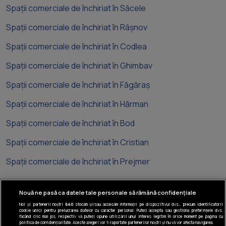
Spații comerciale de închiriat în Săcele
Spații comerciale de închiriat în Râșnov
Spații comerciale de închiriat în Codlea
Spații comerciale de închiriat în Ghimbav
Spații comerciale de închiriat în Făgăraș
Spații comerciale de închiriat în Hărman
Spații comerciale de închiriat în Bod
Spații comerciale de închiriat în Cristian
Spații comerciale de închiriat în Prejmer
Nouă ne pasă ca datele tale personale să rămână confidențiale
Noi și partenerii noștri
640
stocăm și/sau accesăm informații pe dispozitivul dvs., precum identificatorii
cookie unici pentru prelucrarea datelor cu caracter personal. Puteți accepta sau gestiona preferințele dvs.
Tel: +40 374 40 44 99
făcând clic mai jos, respectiv vă puteți opune utilizării unui interes legitim în orice moment pe pagina cu
politica de confidențialitate. Aceste alegeri vor fi raportate partenerilor noștri și nu vă vor afecta navigarea.