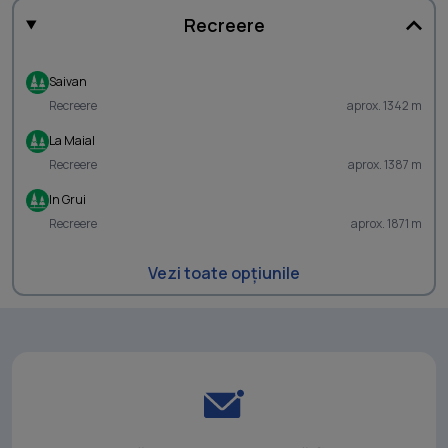
Recreere
Saivan
Recreere
aprox. 1342 m
La Maial
Recreere
aprox. 1387 m
In Grui
Recreere
aprox. 1871 m
Vezi toate opțiunile