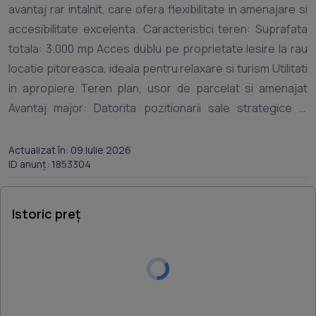
avantaj rar intalnit, care ofera flexibilitate in amenajare si
accesibilitate excelenta. Caracteristici teren: Suprafata
totala: 3.000 mp Acces dublu pe proprietate Iesire la rau
locatie pitoreasca, ideala pentru relaxare si turism Utilitati
in apropiere Teren plan, usor de parcelat si amenajat
Avantaj major: Datorita pozitionarii sale strategice si
peisajului natural spectaculos, terenul este pretabil
pentru dezvoltari turistice precum cabane de vacanta,
Actualizat în: 09 Iulie 2026
ID anunț: 1853304
pensiuni sau case de oaspeti. Privelistea catre Muntii
Fagaras si linistea zonei transforma aceasta proprietate
intr-o investitie cu potential excelent pe termen lung.
Istoric preț
Pentru mai multe detalii si vizionari, precizati telefonic ca