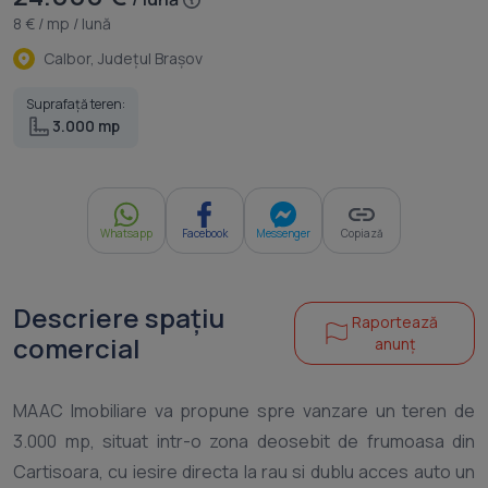
8 € / mp / lună
Calbor, Judeţul Braşov
Suprafață teren:
3.000 mp
Whatsapp
Facebook
Messenger
Copiază
Descriere spațiu
Raportează
comercial
anunț
MAAC Imobiliare va propune spre vanzare un teren de
3.000 mp, situat intr-o zona deosebit de frumoasa din
Cartisoara, cu iesire directa la rau si dublu acces auto un