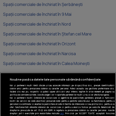
Spații comerciale de închiriat în Șerbănești
Spații comerciale de închiriat în 9 Mai
Spații comerciale de închiriat în Nord
Spații comerciale de închiriat în Ștefan cel Mare
Spații comerciale de închiriat în Orizont
Spații comerciale de închiriat în Narcisa
Spații comerciale de închiriat în Calea Moinești
Nouă ne pasă ca datele tale personale să rămână confidențiale
Noi și partenerii noștri
640
stocăm și/sau accesăm informații pe dispozitivul dvs., precum identificatorii
cookie unici pentru prelucrarea datelor cu caracter personal. Puteți accepta sau gestiona preferințele dvs.
Tel: +40 374 40 44 99
făcând clic mai jos, respectiv vă puteți opune utilizării unui interes legitim în orice moment pe pagina cu
politica de confidențialitate. Aceste alegeri vor fi raportate partenerilor noștri și nu vă vor afecta navigarea.
Iride Business Park, Bld. Dimitrie
Noi si partenerii nostri (retelele de socializare si agentiile de publicitate partenere, precum si furnizorii
nostri de servicii de date analitice) prelucram date pentru a permite website-ului sa functioneze, pentru a
Pompeiu 9-9A, Clădirea B2B, 020335,
personaliza continutul si anunturile publicitare afisate in functie de interesele si/sau profilul dvs., pentru a va
sector 2, București, România
oferi functionalitati aferente retelelor de socializare si pentru a analiza traficul pe website. Beneficiati de
drepturile prevazute de art. 15-22 din GDPR in legatura cu prelucrarea datelor cu caracter personal. Aceste
drepturi pot fi exercitate prin modalitatea indicata
aici
. Prin click pe “ACCEPT TOATE”, acceptati folosirea