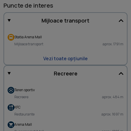
Puncte de interes
Mijloace transport
Statia Arena Mall
Mijloace transport
aprox. 1791 m
Vezi toate opțiunile
Recreere
Teren sportiv
Recreere
aprox. 484 m
KFC
Restaurante
aprox. 1697 m
Arena Mall