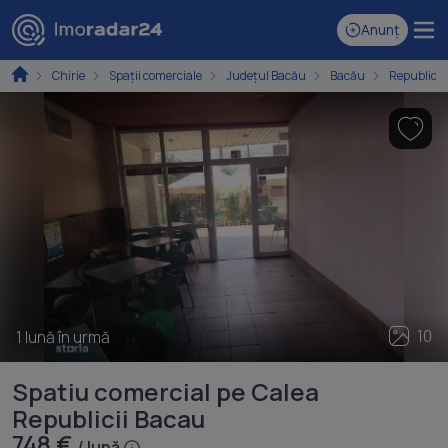
Anunț
Chirie
Spaţii comerciale
Județul Bacău
Bacău
Republicii
10
1 lună în urmă
Spatiu comercial pe Calea
Republicii Bacau
748 €
/ lună