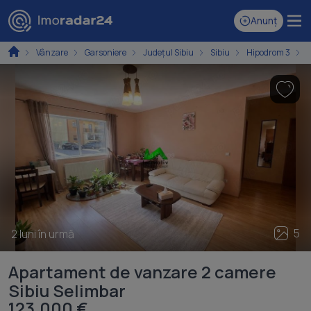
Anunț
Vânzare
Garsoniere
Județul Sibiu
Sibiu
Hipodrom 3
5
2 luni în urmă
Apartament de vanzare 2 camere
Sibiu Selimbar
123.000 €