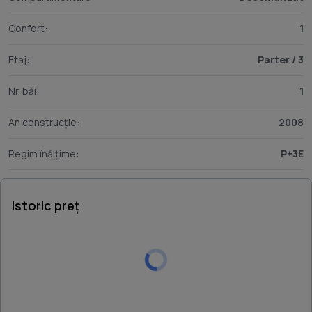
Confort:
1
Etaj:
Parter / 3
Nr. băi:
1
An construcție:
2008
Regim înălțime:
P+3E
Istoric preț