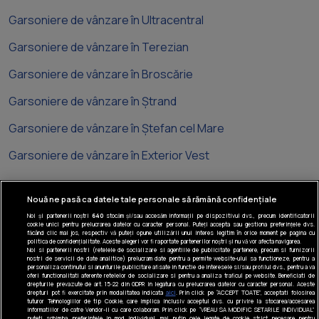
Garsoniere de vânzare în Ultracentral
Garsoniere de vânzare în Terezian
Garsoniere de vânzare în Broscărie
Garsoniere de vânzare în Ștrand
Garsoniere de vânzare în Ștefan cel Mare
Garsoniere de vânzare în Exterior Vest
Nouă ne pasă ca datele tale personale să rămână confidențiale
Noi și partenerii noștri
640
stocăm și/sau accesăm informații pe dispozitivul dvs., precum identificatorii
cookie unici pentru prelucrarea datelor cu caracter personal. Puteți accepta sau gestiona preferințele dvs.
Tel: +40 374 40 44 99
făcând clic mai jos, respectiv vă puteți opune utilizării unui interes legitim în orice moment pe pagina cu
politica de confidențialitate. Aceste alegeri vor fi raportate partenerilor noștri și nu vă vor afecta navigarea.
Iride Business Park, Bld. Dimitrie
Noi si partenerii nostri (retelele de socializare si agentiile de publicitate partenere, precum si furnizorii
nostri de servicii de date analitice) prelucram date pentru a permite website-ului sa functioneze, pentru a
Pompeiu 9-9A, Clădirea B2B, 020335,
personaliza continutul si anunturile publicitare afisate in functie de interesele si/sau profilul dvs., pentru a va
sector 2, București, România
oferi functionalitati aferente retelelor de socializare si pentru a analiza traficul pe website. Beneficiati de
drepturile prevazute de art. 15-22 din GDPR in legatura cu prelucrarea datelor cu caracter personal. Aceste
drepturi pot fi exercitate prin modalitatea indicata
aici
. Prin click pe “ACCEPT TOATE”, acceptati folosirea
© Realmedia Network 2026
tuturor Tehnologiilor de tip Cookie, care implica inclusiv acceptul dvs. cu privire la stocarea/accesarea
informatiilor de catre Vendor-ii cu care colaboram. Prin click pe “VREAU SA MODIFIC SETARILE INDIVIDUAL”
puteti schimba preferintele in mod individual, mai putin cele legate de cookie strict necesare pentru