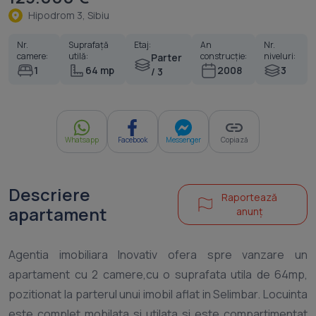
Hipodrom 3, Sibiu
Nr.
Suprafață
Etaj:
An
Nr.
camere:
utilă:
construcție:
niveluri:
Parter
1
64 mp
2008
3
/ 3
Whatsapp
Facebook
Messenger
Copiază
Descriere
Raportează
apartament
anunț
Agentia imobiliara Inovativ ofera spre vanzare un
apartament cu 2 camere,cu o suprafata utila de 64mp,
pozitionat la parterul unui imobil aflat in Selimbar. Locuinta
este complet mobilata si utilata si este compartimentat