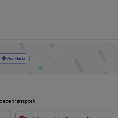
Vezi Hartă
loace transport