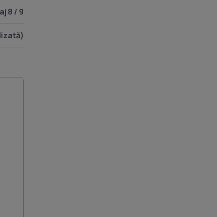
aj 8 / 9
lizată)