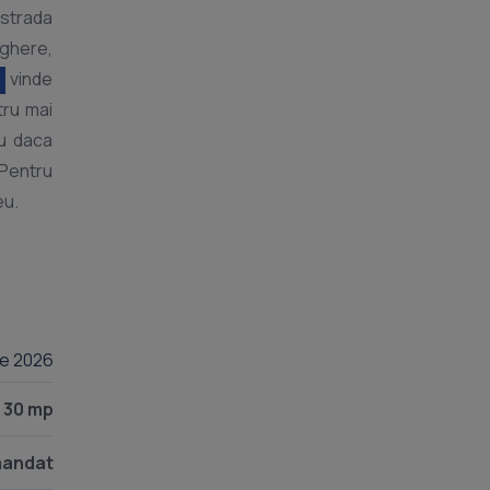
 strada
eghere,
vinde
tru mai
iu daca
.Pentru
lie 2026
30 mp
andat