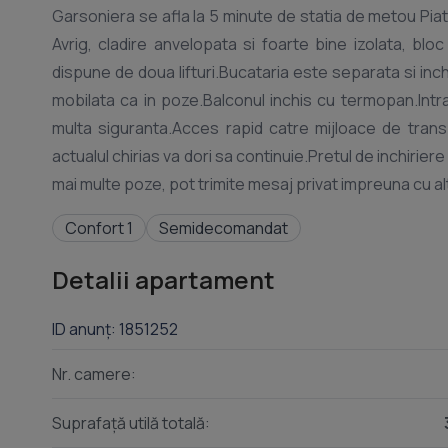
Garsoniera se afla la 5 minute de statia de metou Piata
Avrig, cladire anvelopata si foarte bine izolata, bl
dispune de doua lifturi.Bucataria este separata si i
mobilata ca in poze.Balconul inchis cu termopan.Intr
multa siguranta.Acces rapid catre mijloace de transp
actualul chirias va dori sa continuie.Pretul de inchiri
mai multe poze, pot trimite mesaj privat impreuna cu a
Confort 1
Semidecomandat
Detalii apartament
ID anunț: 1851252
Nr. camere:
Suprafață utilă totală: