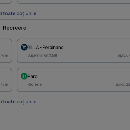
i toate opțiunile
Recreere
BILLA - Ferdinand
 74 m
Supermarket/Mall
aprox. 
Parc
. 75 m
Recreere
aprox. 2
i toate opțiunile