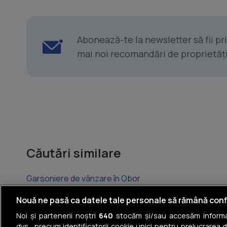
Abonează-te la newsletter să fii p
mai noi recomandări de proprietăți ș
Căutări similare
Garsoniere de vânzare în Obor
Garsoniere de vânzare în Pantelimon
Nouă ne pasă ca datele tale personale să rămână conf
Noi și partenerii noștri
640
stocăm și/sau accesăm informaț
Garsoniere de vânzare în Tei
dvs., precum identificatorii cookie unici pentru prelucrarea 