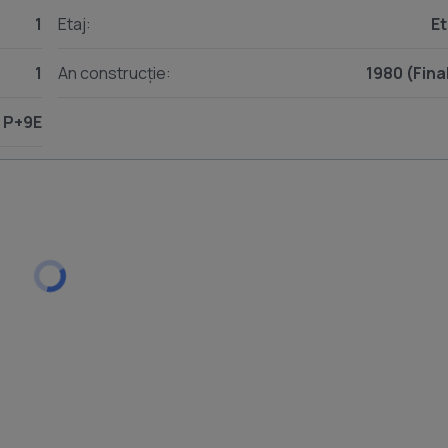
1
Etaj:
Et
1
An construcție:
1980 (Fina
P+9E