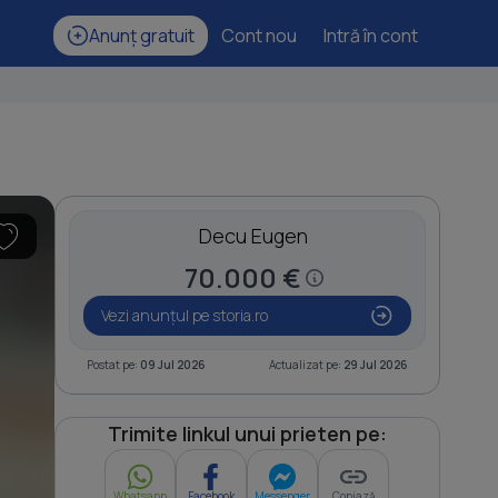
Anunț gratuit
Cont nou
Intră în cont
Decu Eugen
70.000 €
Vezi anunțul pe storia.ro
Postat pe:
09 Jul 2026
Actualizat pe:
29 Jul 2026
Trimite linkul unui prieten pe:
Whatsapp
Facebook
Messenger
Copiază