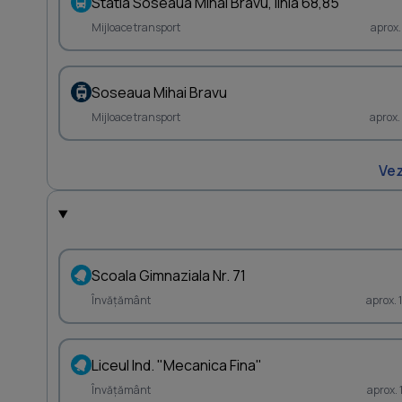
Statia Soseaua Mihai Bravu, linia 68,85
Mijloace transport
aprox.
Soseaua Mihai Bravu
Mijloace transport
aprox.
Vez
Scoala Gimnaziala Nr. 71
Învățământ
aprox.
Liceul Ind. "Mecanica Fina"
Învățământ
aprox.