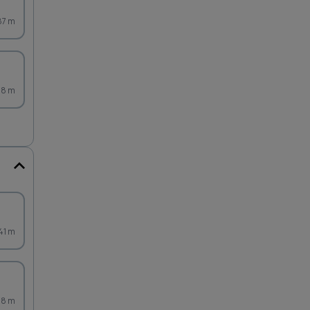
87 m
48 m
141 m
98 m