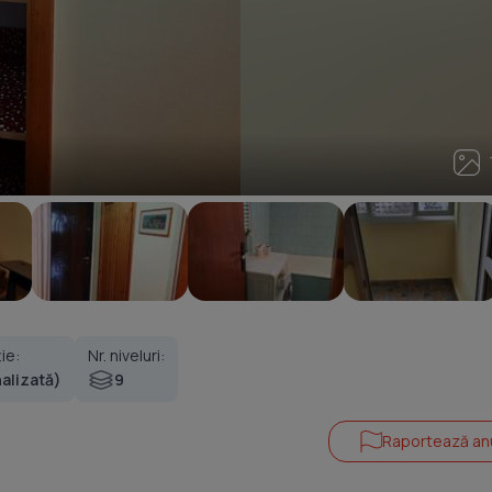
1
ie:
Nr. niveluri:
nalizată)
9
Raportează an