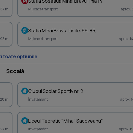
Statia Soseaua Mihai Bravu, linia 14
 87 m
Mijloace transport
aprox. 
Statia Mihai Bravu; Liniile:69, 85,
 93 m
Mijloace transport
aprox. 1
i toate opțiunile
Școală
Clubul Scolar Sportiv nr. 2
 128 m
Învățământ
aprox. 
Liceul Teoretic "Mihail Sadoveanu"
 197 m
Învățământ
aprox. 1