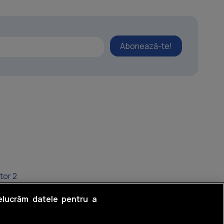
Abonează-te!
tor 2
ului
relucrăm datele pentru a
entina