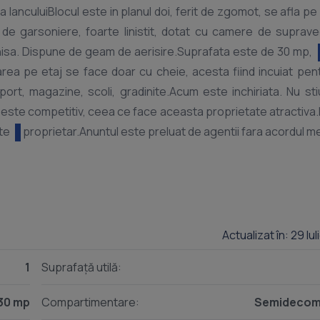
 IanculuiBlocul este in planul doi, ferit de zgomot, se afla pe
oc de garsoniere, foarte linistit, dotat cu camere de suprav
nchisa. Dispune de geam de aerisire.Suprafata este de 30 mp,
area pe etaj se face doar cu cheie, acesta fiind incuiat pen
ort, magazine, scoli, gradinite.Acum este inchiriata. Nu st
ere este competitiv, ceea ce face aceasta proprietate atractiva
lte
Actualizat în: 29 Iu
1
Suprafață utilă:
30 mp
Compartimentare:
Semidecom