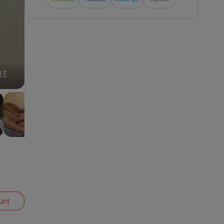
3
13
unț