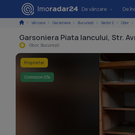
De vânzare
De înc
Vânzare
Garsoniere
București
Sector 2
Obor
Garsoniera Piata Iancului, Str. 
Obor, Bucureşti
Proprietar
Comision 0%