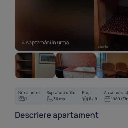
4 săptămâni în urmă
Nr. camere:
Suprafață utilă:
Etaj:
An construcț
1
30 mp
8 / 9
1980 (Fi
Descriere apartament