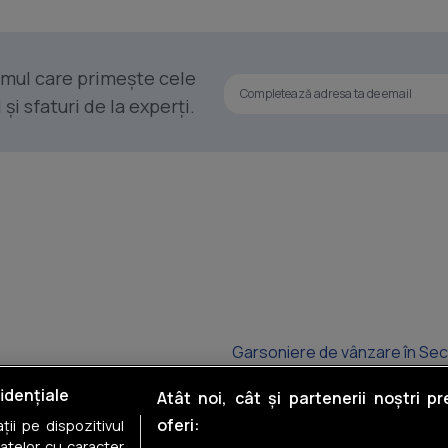
rimul care primește cele
i sfaturi de la experți.
Garsoniere de vânzare în Sec
Garsoniere de vânzare în Ianc
idențiale
Atât noi, cât și partenerii noștri p
oferi:
ii pe dispozitivul
Garsoniere de vânzare în Col
datelor cu caracter