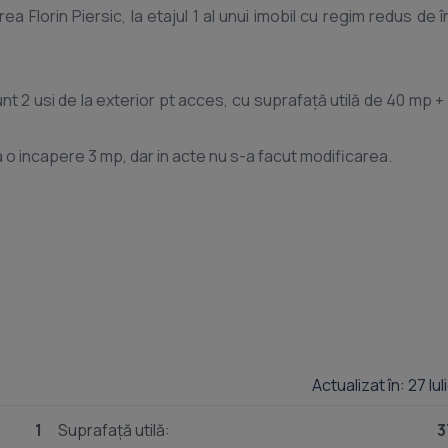
a Florin Piersic, la etajul 1 al unui imobil cu regim redus de î
 2 usi de la exterior pt acces, cu suprafață utilă de 40 mp + 
ca o incapere 3 mp, dar in acte nu s-a facut modificarea.
u activități comerciale / birouri / salon / cabinet sau alte dest
e bune.
că proprie de 2 ani, aer condiționat nou.
Actualizat în: 27 Iu
1
Suprafață utilă:
3