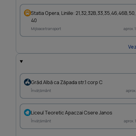
Statia Opera, Liniile: 21,32,32B,33,35,46,46B,50,
40
Mijloace transport
aprox. 
Vez
Grăd.Albă ca Zăpada str.1 corp C
Învățământ
aprox
Liceul Teoretic Apaczai Csere Janos
Învățământ
aprox.