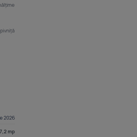
nălțime
pivniță
inații,
lie 2026
7,2 mp