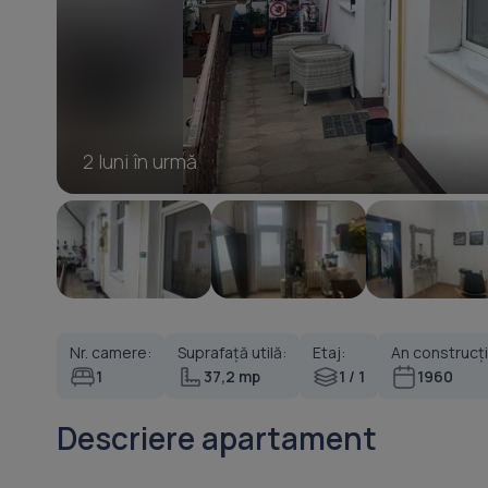
2 luni în urmă
Nr. camere:
Suprafață utilă:
Etaj:
An construcți
1
37,2 mp
1 / 1
1960
Descriere apartament