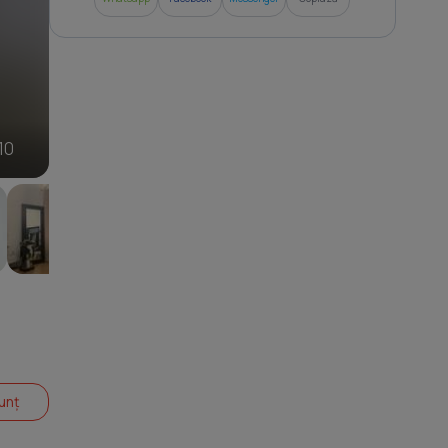
0
10
unț