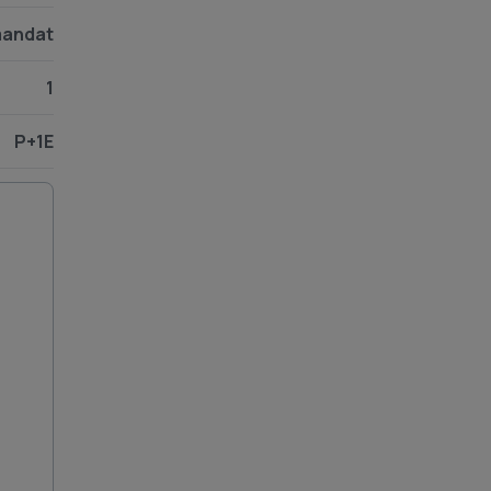
andat
1
P+1E