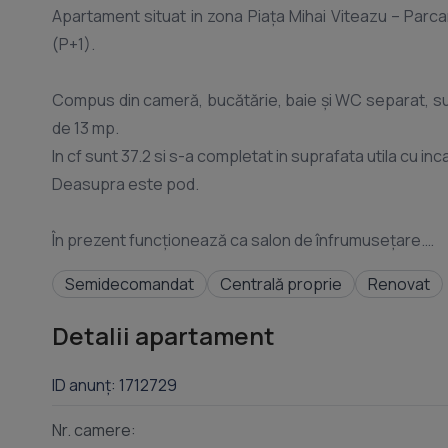
Apartament situat in zona Piața Mihai Viteazu – Parcare
(P+1).
Compus din cameră, bucătărie, baie și WC separat, sunt
de 13 mp.
In cf sunt 37.2 si s-a completat in suprafata utila cu in
Deasupra este pod.
În prezent funcționează ca salon de înfrumusețare.
Semidecomandat
Centrală proprie
Renovat
Imobilul poate fi utilizat atât ca locuință, cât și pentr
datorită compartimentării practice și poziționării foart
Detalii apartament
Finisaje moderne: parchet trafic intens, centrală termi
ID anunț: 1712729
Nr. camere:
Cf liber de sarcini.