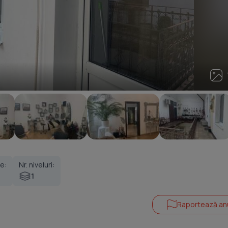
1
e:
Nr. niveluri:
1
Raportează an