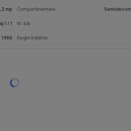
,2 mp
Compartimentare:
Semidecom
tar, un birou notarial.
aj 1 / 1
Nr. băi:
plet.
1960
Regim înălțime: