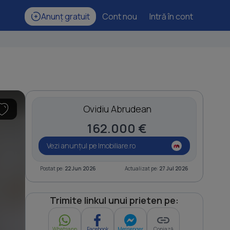
Anunț gratuit
Cont nou
Intră în cont
Ovidiu Abrudean
162.000 €
Vezi anunțul pe Imobiliare.ro
Postat pe:
22 Jun 2026
Actualizat pe:
27 Jul 2026
Trimite linkul unui prieten pe:
Whatsapp
Facebook
Messenger
Copiază