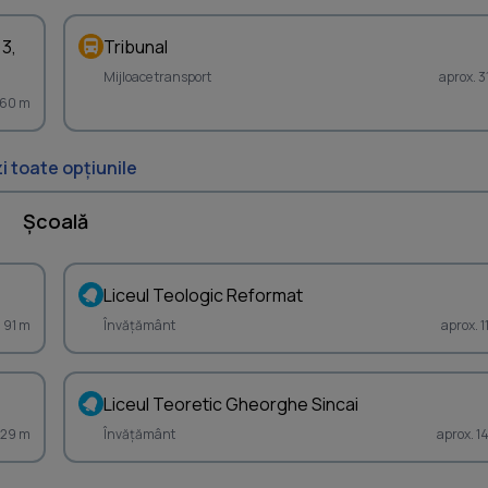
 3,
Tribunal
Mijloace transport
aprox. 3
160 m
i toate opțiunile
Școală
Liceul Teologic Reformat
. 91 m
Învățământ
aprox. 
Liceul Teoretic Gheorghe Sincai
 129 m
Învățământ
aprox. 1