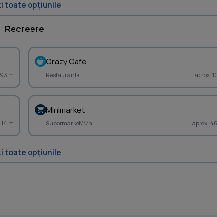
i toate opțiunile
Recreere
Crazy Cafe
 93 m
Restaurante
aprox. 1
Minimarket
414 m
Supermarket/Mall
aprox. 4
i toate opțiunile