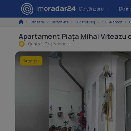
De vânzare
De înc
Vânzare
Garsoniere
Județul Cluj
Cluj-Napoca
C
Apartament Piața Mihai Viteazu e
Central, Cluj-Napoca
Agenție