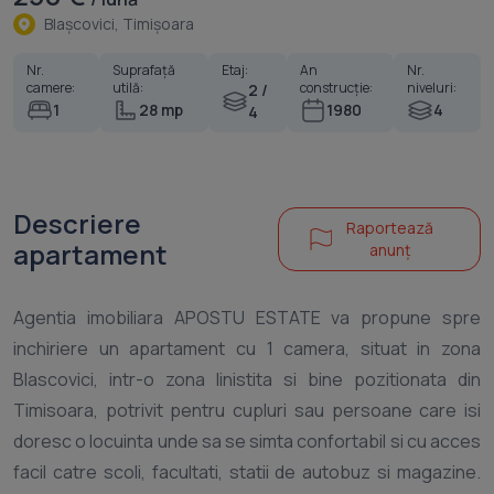
Blaşcovici, Timişoara
Nr.
Suprafață
Etaj:
An
Nr.
camere:
utilă:
construcție:
niveluri:
2 /
1
28 mp
1980
4
4
Descriere
Raportează
apartament
anunț
Agentia imobiliara APOSTU ESTATE va propune spre
inchiriere un apartament cu 1 camera, situat in zona
Blascovici, intr-o zona linistita si bine pozitionata din
Timisoara, potrivit pentru cupluri sau persoane care isi
doresc o locuinta unde sa se simta confortabil si cu acces
facil catre scoli, facultati, statii de autobuz si magazine.