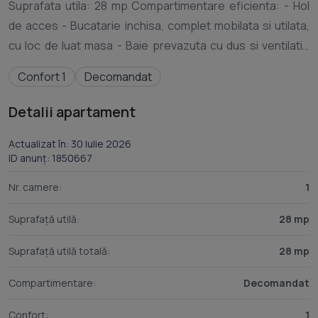
Suprafata utila: 28 mp Compartimentare eficienta: - Hol
de acces - Bucatarie inchisa, complet mobilata si utilata,
cu loc de luat masa - Baie prevazuta cu dus si ventilatie
artificiala - Balcon inchis Confort si facilitati: - Incalzire
Confort 1
Decomandat
apartament: centrala proprie - Pet friendly - Internet si
cablu TV inclus in pret - Apartamentul este complet
Detalii apartament
mobilat si utilat de catre proprietar Localizare: Zona
Blascovici, in apropiere de magazinul Profi, restaurante,
Actualizat în: 30 Iulie 2026
ID anunț: 1850667
mijloace de transport in comun Ideal pentru: - Cupluri -
Studenti - Persoane singure Pret chirie: 250
Nr. camere:
1
Programeaza o vizionare pentru a-ti putea imagina viitorul
Suprafață utilă:
28 mp
Suprafață utilă totală:
28 mp
Compartimentare:
Decomandat
Confort:
1