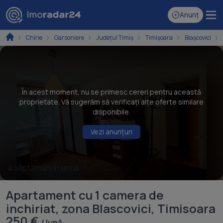
Anunț
Chirie
Garsoniere
Județul Timiș
Timișoara
Blașcovici
În acest moment, nu se primesc cereri pentru această
proprietate. Vă sugerăm să verificați alte oferte similare
disponibile.
Vezi anunțuri
4 săptămâni în urmă
Apartament cu 1 camera de
inchiriat, zona Blascovici, Timisoara
250 €
/ lună