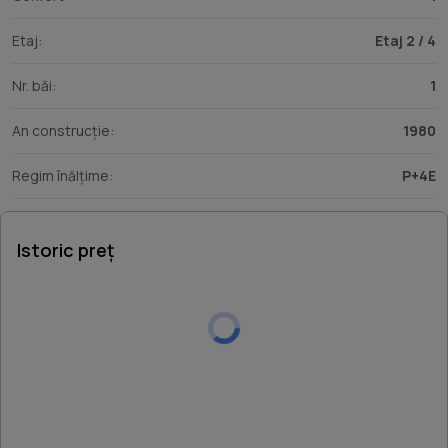
Etaj:
Etaj 2 / 4
Nr. băi:
1
An construcție:
1980
Regim înălțime:
P+4E
Istoric preț