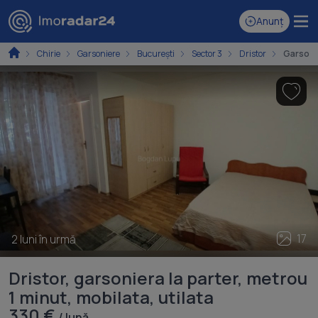
Anunț
Chirie
Garsoniere
București
Sector 3
Dristor
Garsoni
17
2 luni în urmă
Dristor, garsoniera la parter, metrou
1 minut, mobilata, utilata
330 €
/ lună