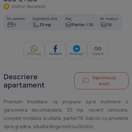
Dristor, Bucureşti
Nr. camere:
Suprafață utilă:
Etaj:
Nr. niveluri:
1
35 mp
Parter / 10
10
Whatsapp
Facebook
Messenger
Copiază
Descriere
Raportează
apartament
anunț
Premium Imobiliare va propune spre inchiriere o
garsoniera decomandata, 35 mp, recent renovata,
complet mobilata si utilata, parter/10, balcon cu priveliste
spre gradina, situata lânga metrou Dristor.