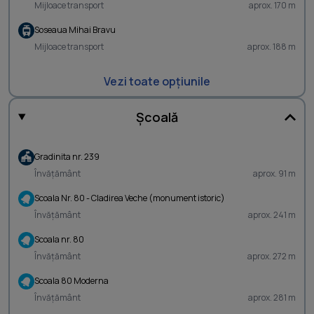
Mijloace transport
aprox. 170 m
Soseaua Mihai Bravu
Mijloace transport
aprox. 188 m
Vezi toate opțiunile
Școală
Gradinita nr. 239
Învățământ
aprox. 91 m
Scoala Nr. 80 - Cladirea Veche (monument istoric)
Învățământ
aprox. 241 m
Scoala nr. 80
Învățământ
aprox. 272 m
Scoala 80 Moderna
Învățământ
aprox. 281 m