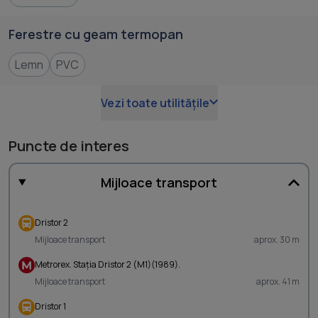
Ferestre cu geam termopan
Lemn
PVC
Vezi toate utilitățile
Puncte de interes
Mijloace transport
Dristor 2
Mijloace transport
aprox. 30 m
Metrorex. Staţia Dristor 2 (M1)(1989).
Mijloace transport
aprox. 41 m
Dristor 1