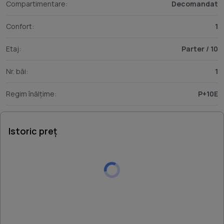
Compartimentare:
Decomandat
Confort:
1
Etaj:
Parter / 10
Nr. băi:
1
Regim înălțime:
P+10E
Istoric preț