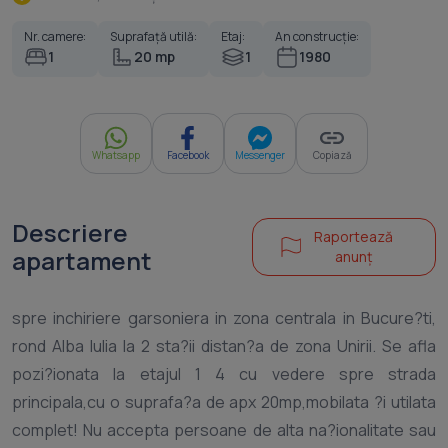
Nr. camere:
Suprafață utilă:
Etaj:
An construcție:
1
20 mp
1
1980
Whatsapp
Facebook
Messenger
Copiază
Descriere
Raportează
apartament
anunț
spre inchiriere garsoniera in zona centrala in Bucure?ti,
rond Alba Iulia la 2 sta?ii distan?a de zona Unirii. Se afla
pozi?ionata la etajul 1 4 cu vedere spre strada
principala,cu o suprafa?a de apx 20mp,mobilata ?i utilata
complet! Nu accepta persoane de alta na?ionalitate sau