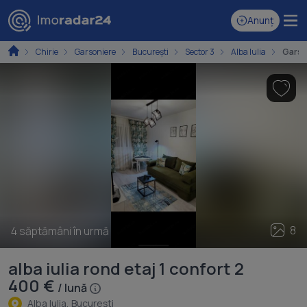
Anunț
Chirie
Garsoniere
București
Sector 3
Alba Iulia
Garso
8
4 săptămâni în urmă
alba iulia rond etaj 1 confort 2
400 €
/ lună
Alba Iulia, Bucureşti