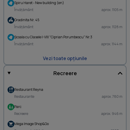
Spiru Haret - New building (en)
Învățământ
aprox. 1105 m
Gradinita Nr. 45
Învățământ
aprox. 1128 m
Şcoala cu Clasele I-VIII "Ciprian Porumbescu" Nr.3
Învățământ
aprox. 1144 m
Vezi toate opțiunile
Recreere
Restaurant Reyna
Restaurante
aprox. 780 m
Parc
Recreere
aprox. 946 m
Mega Image Shop&Go