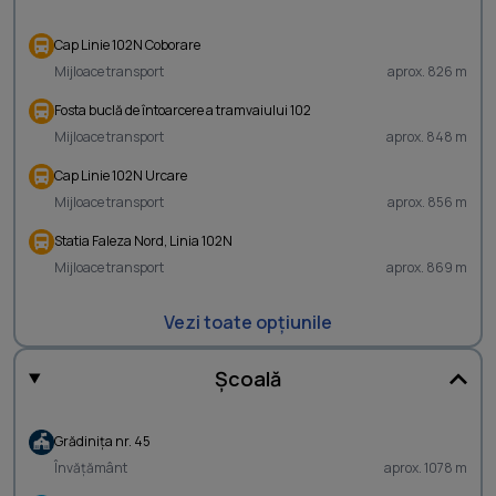
Cap Linie 102N Coborare
Mijloace transport
aprox. 826 m
Fosta buclă de întoarcere a tramvaiului 102
Mijloace transport
aprox. 848 m
Cap Linie 102N Urcare
Mijloace transport
aprox. 856 m
Statia Faleza Nord, Linia 102N
Mijloace transport
aprox. 869 m
Vezi toate opțiunile
Școală
Grădiniţa nr. 45
Învățământ
aprox. 1078 m