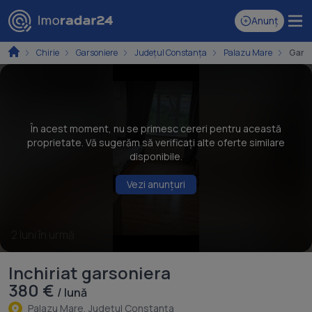
Anunț
Chirie
Garsoniere
Județul Constanța
Palazu Mare
Gars
În acest moment, nu se primesc cereri pentru această
proprietate. Vă sugerăm să verificați alte oferte similare
disponibile.
Vezi anunțuri
2 luni în urmă
Inchiriat garsoniera
380 €
/ lună
Palazu Mare, Judeţul Constanţa