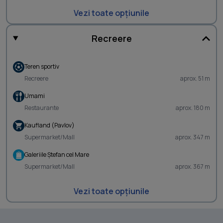
Vezi toate opțiunile
Recreere
Teren sportiv
Recreere
aprox. 51 m
Umami
Restaurante
aprox. 180 m
Kaufland (Pavlov)
Supermarket/Mall
aprox. 347 m
Galeriile Ştefan cel Mare
Supermarket/Mall
aprox. 367 m
Vezi toate opțiunile