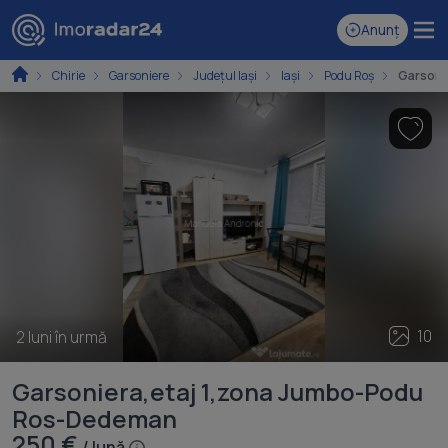
Anunț
Chirie
Garsoniere
Județul Iași
Iași
Podu Roș
Garsoni
10
2 luni în urmă
Garsoniera,etaj 1,zona Jumbo-Podu
Ros-Dedeman
250 €
/ lună