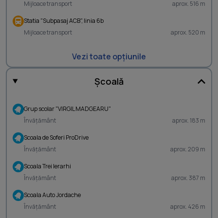
Mijloace transport
aprox. 516 m
Statia "Subpasaj ACB", linia 6b
Mijloace transport
aprox. 520 m
Vezi toate opțiunile
Școală
Grup scolar "VIRGIL MADGEARU"
Învățământ
aprox. 183 m
Scoala de Soferi ProDrive
Învățământ
aprox. 209 m
Scoala Trei Ierarhi
Învățământ
aprox. 387 m
Scoala Auto Jordache
Învățământ
aprox. 426 m