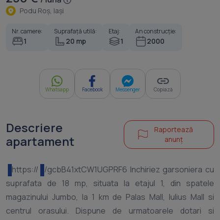
Podu Roş, Iaşi
Nr. camere:
Suprafață utilă:
Etaj:
An construcție:
1
20 mp
1
2000
Whatsapp
Facebook
Messenger
Copiază
Descriere
Raportează
apartament
anunț
https://
/gcbB41xtCW1UGPRF6 Inchiriez garsoniera cu
suprafata de 18 mp, situata la etajul 1, din spatele
magazinului Jumbo, la 1 km de Palas Mall, Iulius Mall si
centrul orasului. Dispune de urmatoarele dotari si