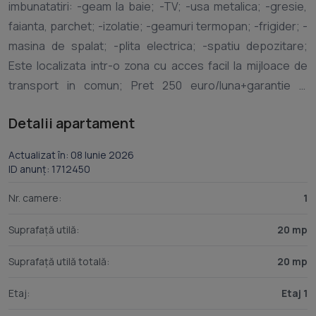
imbunatatiri: -geam la baie; -TV; -usa metalica; -gresie,
faianta, parchet; -izolatie; -geamuri termopan; -frigider; -
masina de spalat; -plita electrica; -spatiu depozitare;
Este localizata intr-o zona cu acces facil la mijloace de
transport in comun; Pret 250 euro/luna+garantie si
comision. Este libera,se poate vedea oricand! Pentru mai
Detalii apartament
multe informatii sau vizionari:
,Manuela. Confort: 2 Tip
Actualizat în: 08 Iunie 2026
ID anunț: 1712450
Nr. camere:
1
Suprafață utilă:
20 mp
Suprafață utilă totală:
20 mp
Etaj:
Etaj 1