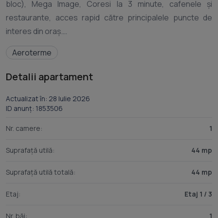
bloc), Mega Image, Coresi la 3 minute, cafenele și
restaurante, acces rapid către principalele puncte de
interes din oraș.
Aeroterme
Dotări și beneficii:
Detalii apartament
* 44 mp utili.
* TV
Actualizat în: 28 Iulie 2026
ID anunț: 1853506
* Mașină de spălat rufe
* Plită electrică
Nr. camere:
1
* Centrală proprie
Suprafață utilă:
44 mp
* Încălzire în pardoseală
* Ușă metalică
Suprafață utilă totală:
44 mp
* Spațiu de depozitare la comun
* Parcare subterană
Etaj:
Etaj 1 / 3
(unele electrocasnice sunt în curs de instalare)
Nr. băi:
1