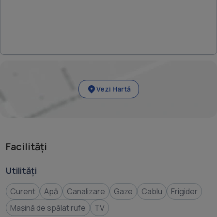
Vezi Hartă
Facilități
Utilități
Curent
Apă
Canalizare
Gaze
Cablu
Frigider
Mașină de spălat rufe
TV