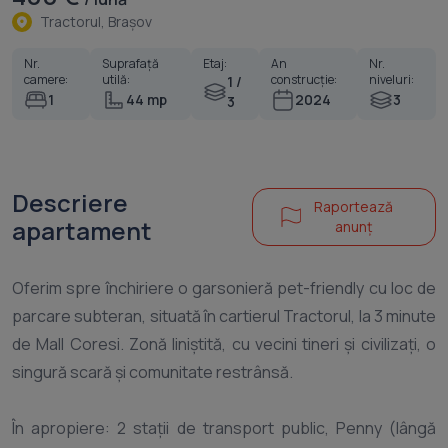
Tractorul, Braşov
Nr.
Suprafață
Etaj:
An
Nr.
camere:
utilă:
construcție:
niveluri:
1 /
1
44 mp
2024
3
3
Descriere
Raportează
apartament
anunț
Oferim spre închiriere o garsonieră pet-friendly cu loc de
parcare subteran, situată în cartierul Tractorul, la 3 minute
de Mall Coresi. Zonă liniștită, cu vecini tineri și civilizați, o
singură scară și comunitate restrânsă.
În apropiere: 2 stații de transport public, Penny (lângă