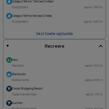
Colegiul Tehnic "Mircea Cristea"
Învățământ
aprox. 1363 m
Colegiul Tehnic Mircea Cristea
Învățământ
aprox. 1462 m
Vezi toate opțiunile
Recreere
Parc
Recreere
aprox. 643 m
Starbucks
Restaurante
aprox. 695 m
Coresi Shopping Resort
Supermarket/Mall
aprox. 755 m
Auchan
Supermarket/Mall
aprox. 847 m