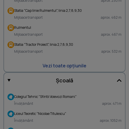
Mijloace transport
aprox. 230 m
Statia "Cap linie Rulmentul", linia 2,7,8,9,30
Mijloace transport
aprox. 462 m
Rulmentul
Mijloace transport
aprox. 467 m
Statia "Tractor Proiect", linia 2,7,8,9,30
Mijloace transport
aprox. 532 m
Vezi toate opțiunile
Școală
Colegiul Tehnic "Sfintii Voievozi Romani"
Învățământ
aprox. 471 m
Liceul Teoretic "Nicolae Titulescu"
Învățământ
aprox. 1052 m