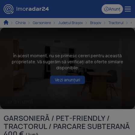
Anunț
Chirie
Garsoniere
Județul Brașov
Brașov
Tractorul
Ga
În acest moment, nu se primesc cereri pentru această
proprietate. Vă sugerăm să verificați alte oferte similare
disponibile.
Vezi anunțuri
1 lună în urmă
GARSONIERĂ / PET-FRIENDLY /
TRACTORUL / PARCARE SUBTERANĂ
400 €
/ lună