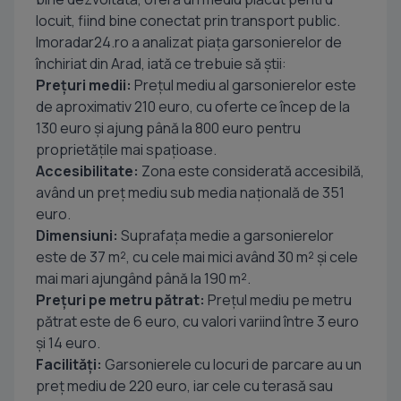
locuit, fiind bine conectat prin transport public.
Imoradar24.ro a analizat piața garsonierelor de
închiriat din Arad, iată ce trebuie să știi:
Prețuri medii:
Prețul mediu al garsonierelor este
de aproximativ 210 euro, cu oferte ce încep de la
130 euro și ajung până la 800 euro pentru
proprietățile mai spațioase.
Accesibilitate:
Zona este considerată accesibilă,
având un preț mediu sub media națională de 351
euro.
Dimensiuni:
Suprafața medie a garsonierelor
este de 37 m², cu cele mai mici având 30 m² și cele
mai mari ajungând până la 190 m².
Prețuri pe metru pătrat:
Prețul mediu pe metru
pătrat este de 6 euro, cu valori variind între 3 euro
și 14 euro.
Facilități:
Garsonierele cu locuri de parcare au un
preț mediu de 220 euro, iar cele cu terasă sau