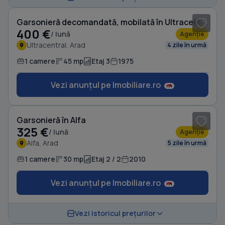
Garsonieră decomandată, mobilată în Ultracentral
400 €
/ lună
Agenție
Ultracentral, Arad
4 zile în urmă
1 camere
45 mp
Etaj 3
1975
Vezi anunțul pe Imobiliare.ro
1
/ 5
Garsonieră în Alfa
325 €
/ lună
Agenție
Alfa, Arad
5 zile în urmă
1 camere
30 mp
Etaj 2 / 2
2010
Vezi anunțul pe Imobiliare.ro
1
/ 9
Vezi istoricul prețurilor