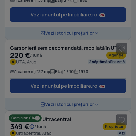
1 camere
37 mp
Etaj 2 / 4
1980
Vezi anunțul pe Imobiliare.ro
1
/ 3
Vezi istoricul prețurilor
Garsonieră semidecomandată, mobilată în UTA
220 €
/ lună
Agenție
UTA, Arad
2 săptămâni în urmă
1 camere
37 mp
Etaj 1 / 10
1970
Vezi anunțul pe Imobiliare.ro
1
/ 8
Vezi istoricul prețurilor
Comision 0%
Garsonieră în Ultracentral
349 €
/ lună
Proprietar
Ultracentral, Arad
Azi