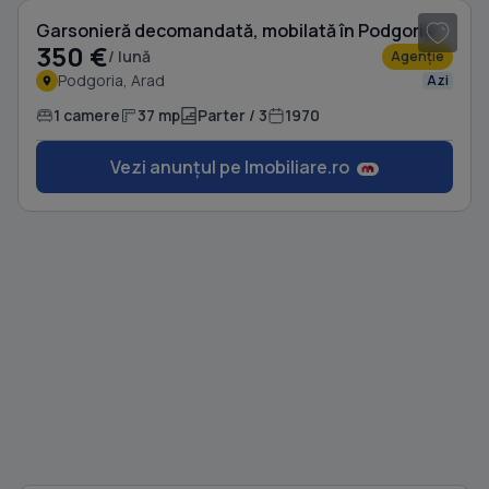
Garsonieră decomandată, mobilată în Podgoria
350 €
/ lună
Agenție
Podgoria, Arad
Azi
1 camere
37 mp
Parter / 3
1970
Vezi anunțul pe Imobiliare.ro
1
/ 7