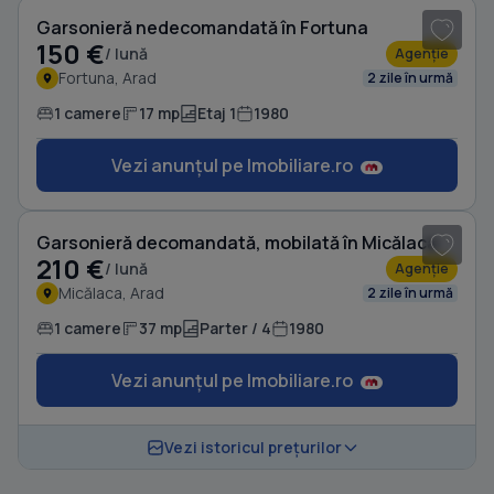
Garsonieră nedecomandată în Fortuna
150 €
/ lună
Agenție
Fortuna, Arad
2 zile în urmă
1 camere
17 mp
Etaj 1
1980
Vezi anunțul pe Imobiliare.ro
1
/ 4
Garsonieră decomandată, mobilată în Micălaca
210 €
/ lună
Agenție
Micălaca, Arad
2 zile în urmă
1 camere
37 mp
Parter / 4
1980
Vezi anunțul pe Imobiliare.ro
Vezi istoricul prețurilor