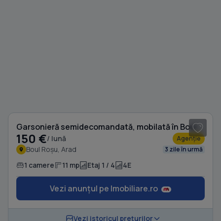
1
/ 3
Garsonieră semidecomandată, mobilată în Boul Roșu
150 €
/ lună
Agenție
Boul Roșu, Arad
3 zile în urmă
1 camere
11 mp
Etaj 1 / 4
4E
Vezi anunțul pe Imobiliare.ro
1
/ 10
Vezi istoricul prețurilor