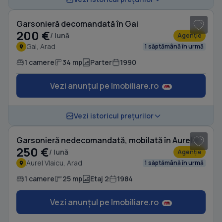
Garsonieră decomandată în Gai
200 €
/ lună
Agenție
Gai, Arad
1 săptămână în urmă
1 camere
34 mp
Parter
1990
Vezi anunțul pe Imobiliare.ro
1
/ 10
Vezi istoricul prețurilor
Garsonieră nedecomandată, mobilată în Aurel Vlaicu
250 €
/ lună
Agenție
Aurel Vlaicu, Arad
1 săptămână în urmă
1 camere
25 mp
Etaj 2
1984
Vezi anunțul pe Imobiliare.ro