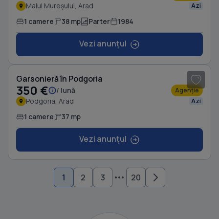
Malul Mureșului, Arad
Azi
1 camere
38 mp
Parter
1984
Vezi anunțul
1
/ 8
Garsonieră în Podgoria
350 €
/ lună
Agenție
Podgoria, Arad
Azi
1 camere
37 mp
Vezi anunțul
1
2
3
20