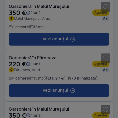
Garsonieră în Malul Mureșului
350 €
/ lună
Agenție
Malul Mureșului, Arad
Azi
1 camere
38 mp
Vezi anunțul
1
/ 3
Garsonieră în Pârneava
220 €
/ lună
Agenție
Pârneava, Arad
Azi
1 camere
35 mp
Etaj 2 / 4
1970 (Finalizată)
Vezi anunțul
1
/ 9
Garsonieră în Malul Mureșului
350 €
/ lună
Agenție