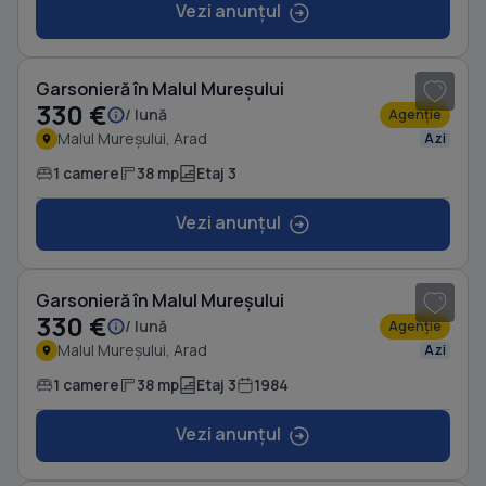
Vezi anunțul
1
/ 8
Garsonieră în Malul Mureșului
330 €
/ lună
Agenție
Malul Mureșului, Arad
Azi
1 camere
38 mp
Etaj 3
Vezi anunțul
1
/ 8
Garsonieră în Malul Mureșului
330 €
/ lună
Agenție
Malul Mureșului, Arad
Azi
1 camere
38 mp
Etaj 3
1984
Vezi anunțul
1
/ 8