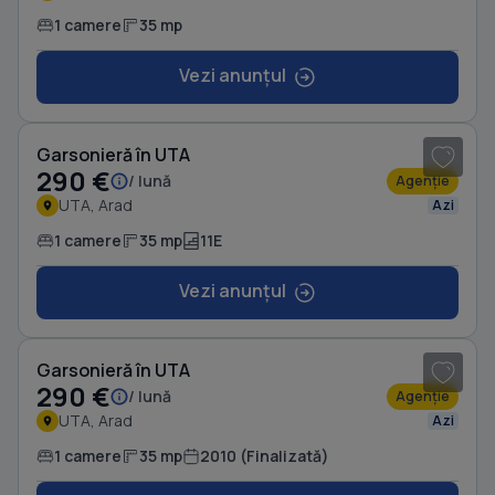
1 camere
35 mp
Vezi anunțul
1
/ 6
Garsonieră în UTA
290 €
/ lună
Agenție
UTA, Arad
Azi
1 camere
35 mp
11E
Vezi anunțul
1
/ 6
Garsonieră în UTA
290 €
/ lună
Agenție
UTA, Arad
Azi
1 camere
35 mp
2010 (Finalizată)