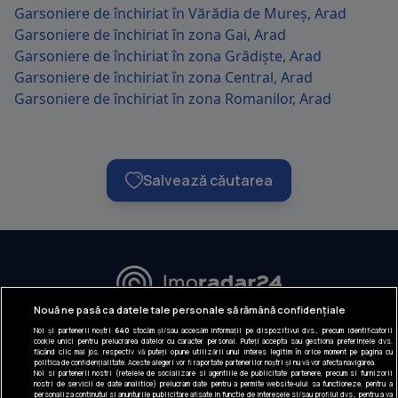
Garsoniere de închiriat în Vărădia de Mureș, Arad
Garsoniere de închiriat în zona Gai, Arad
Garsoniere de închiriat în zona Grădiște, Arad
Garsoniere de închiriat în zona Central, Arad
Garsoniere de închiriat în zona Romanilor, Arad
Salvează căutarea
URMĂREȘTE-NE:
Nouă ne pasă ca datele tale personale să rămână confidențiale
Noi și partenerii noștri
640
stocăm și/sau accesăm informații pe dispozitivul dvs., precum identificatorii
INFORMAȚII COMPANIE
cookie unici pentru prelucrarea datelor cu caracter personal. Puteți accepta sau gestiona preferințele dvs.
făcând clic mai jos, respectiv vă puteți opune utilizării unui interes legitim în orice moment pe pagina cu
politica de confidențialitate. Aceste alegeri vor fi raportate partenerilor noștri și nu vă vor afecta navigarea.
Despre noi
Noi si partenerii nostri (retelele de socializare si agentiile de publicitate partenere, precum si furnizorii
nostri de servicii de date analitice) prelucram date pentru a permite website-ului sa functioneze, pentru a
Gestionați preferințele
personaliza continutul si anunturile publicitare afisate in functie de interesele si/sau profilul dvs., pentru a va