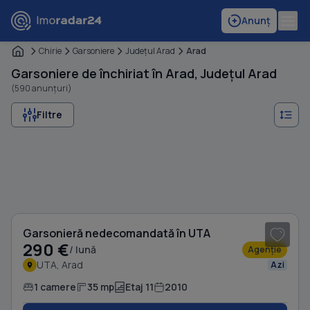
Anunț
Chirie
Garsoniere
Judeţul Arad
Arad
Garsoniere de închiriat în Arad, Județul Arad
(590 anunțuri)
Filtre
1
/ 6
Garsonieră nedecomandată în UTA
290 €
/ lună
Agenție
UTA, Arad
Azi
1 camere
35 mp
Etaj 11
2010