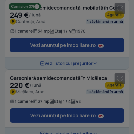
Comision 0%
Garsonieră semidecomandată, mobilată în Confecții
249 €
/ lună
Agenție
Confecții, Arad
1 săptămână în urmă
1 camere
34 mp
Etaj 1 / 4
1970
Vezi anunțul pe Imobiliare.ro
1
/ 6
Vezi istoricul prețurilor
Garsonieră semidecomandată în Micălaca
220 €
/ lună
Agenție
Micălaca, Arad
1 săptămână în urmă
1 camere
37 mp
Etaj 1 / 4
4E
Vezi anunțul pe Imobiliare.ro
1
/ 4
Vezi istoricul prețurilor