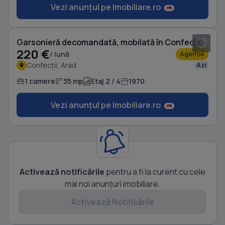
Vezi anunțul pe Imobiliare.ro
1
/ 3
Garsonieră decomandată, mobilată în Confecții
220 €
/ lună
Agenție
Confecții, Arad
Azi
1 camere
35 mp
Etaj 2 / 4
1970
Vezi anunțul pe Imobiliare.ro
Activează notificările
pentru a fi la curent cu cele
mai noi anunțuri imobiliare.
Activează Notificările
1
/ 8