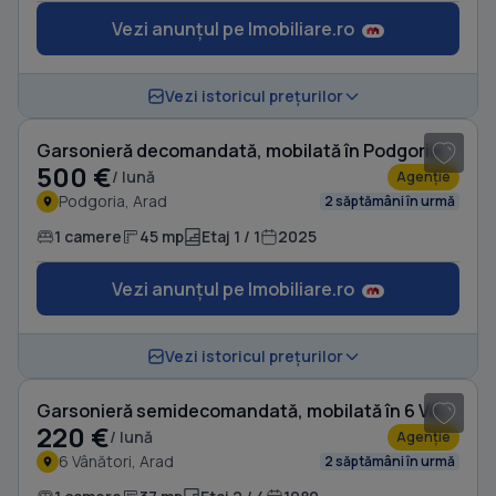
Vezi anunțul pe Imobiliare.ro
1
/ 5
Vezi istoricul prețurilor
Garsonieră decomandată, mobilată în Podgoria
500 €
/ lună
Agenție
Podgoria, Arad
2 săptămâni în urmă
1 camere
45 mp
Etaj 1 / 1
2025
Vezi anunțul pe Imobiliare.ro
1
/ 4
Vezi istoricul prețurilor
Garsonieră semidecomandată, mobilată în 6 Vânători
220 €
/ lună
Agenție
6 Vânători, Arad
2 săptămâni în urmă