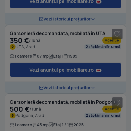
Vezi anunțul pe Imobiliare.ro
1
/ 5
Vezi istoricul prețurilor
Garsonieră decomandată, mobilată în UTA
350 €
/ lună
Agenție
UTA, Arad
2 săptămâni în urmă
1 camere
67 mp
Etaj 1
1985
Vezi anunțul pe Imobiliare.ro
1
/ 5
Vezi istoricul prețurilor
Garsonieră decomandată, mobilată în Podgoria
500 €
/ lună
Agenție
Podgoria, Arad
2 săptămâni în urmă
1 camere
45 mp
Etaj 1 / 1
2025