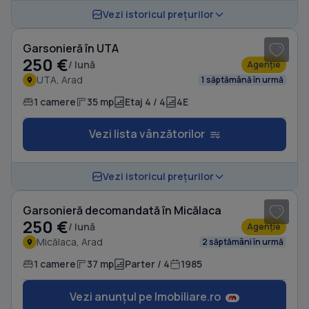
1
/ 7
Vezi istoricul prețurilor
Garsonieră în UTA
250 €
/ lună
Agenție
UTA, Arad
1 săptămână în urmă
1 camere
35 mp
Etaj 4 / 4
4E
Vezi lista vânzătorilor
1
/ 7
Vezi istoricul prețurilor
Garsonieră decomandată în Micălaca
250 €
/ lună
Agenție
Micălaca, Arad
2 săptămâni în urmă
1 camere
37 mp
Parter / 4
1985
Vezi anunțul pe Imobiliare.ro