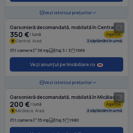
1
/ 9
Vezi istoricul prețurilor
Garsonieră decomandată, mobilată în Central
350 €
/ lună
Agenție
Central, Arad
2 săptămâni în urmă
1 camere
38 mp
Etaj 3 / 3
1989
Vezi anunțul pe Imobiliare.ro
1
/ 5
Vezi istoricul prețurilor
Garsonieră decomandată, mobilată în Micălaca
200 €
/ lună
Agenție
Micălaca, Arad
2 săptămâni în urmă
1 camere
35 mp
Etaj 3
1980