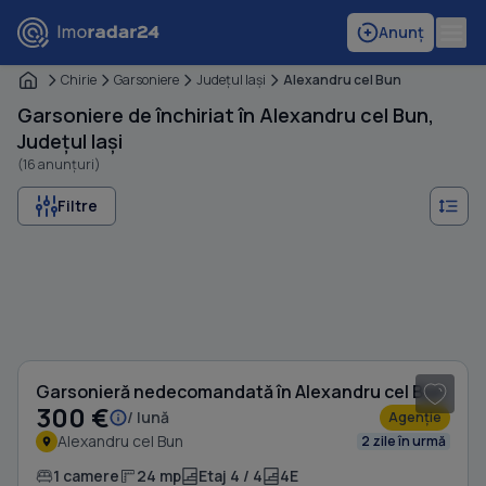
Anunț
Chirie
Garsoniere
Judeţul Iaşi
Alexandru cel Bun
Garsoniere de închiriat în Alexandru cel Bun,
Județul Iași
(16 anunțuri)
Filtre
1
/ 7
Garsonieră nedecomandată în Alexandru cel Bun
300 €
/ lună
Agenție
Alexandru cel Bun
2 zile în urmă
1 camere
24 mp
Etaj 4 / 4
4E