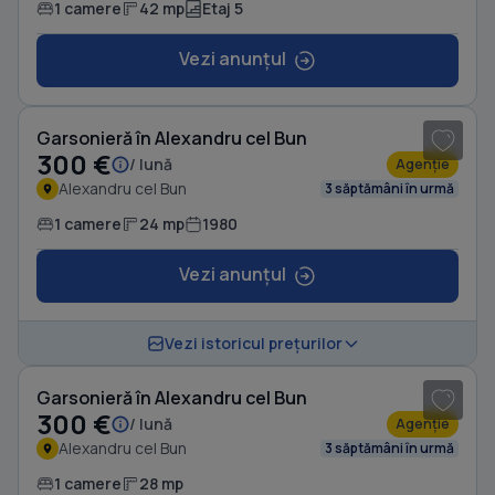
1 camere
42 mp
Etaj 5
Vezi anunțul
1
/ 7
Garsonieră în Alexandru cel Bun
300 €
/ lună
Agenție
Alexandru cel Bun
3 săptămâni în urmă
1 camere
24 mp
1980
Vezi anunțul
1
/ 4
Vezi istoricul prețurilor
Garsonieră în Alexandru cel Bun
300 €
/ lună
Agenție
Alexandru cel Bun
3 săptămâni în urmă
1 camere
28 mp