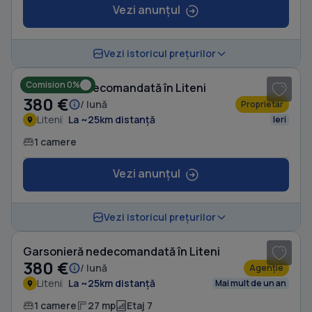
Vezi anunțul
1
/ 7
Vezi istoricul prețurilor
Comision 0%
Garsonieră decomandată în Liteni
380 €
/ lună
Proprietar
Liteni
La ~25km distanță
Ieri
1 camere
Vezi anunțul
1
/ 8
Vezi istoricul prețurilor
Garsonieră nedecomandată în Liteni
380 €
/ lună
Agenție
Liteni
La ~25km distanță
Mai mult de un an
1 camere
27 mp
Etaj 7