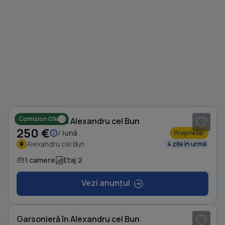
1
/ 4
Comision 0%
Garsonieră în Alexandru cel Bun
250 €
/ lună
Proprietar
Alexandru cel Bun
4 zile în urmă
1 camere
Etaj 2
Vezi anunțul
1
/ 6
Garsonieră în Alexandru cel Bun