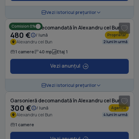
1
/ 8
Vezi istoricul prețurilor
Comision 0%
Garsonieră decomandată în Alexandru cel Bun
480 €
/ lună
Proprietar
Alexandru cel Bun
2 luni în urmă
1 camere
40 mp
Etaj 1
Vezi anunțul
1
/ 10
Vezi istoricul prețurilor
Garsonieră decomandată în Alexandru cel Bun
300 €
/ lună
Agenție
Alexandru cel Bun
4 luni în urmă
1 camere
Vezi anunțul