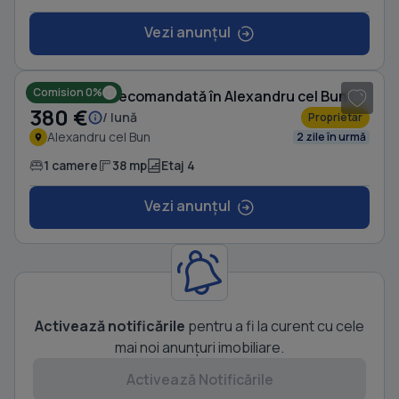
Vezi anunțul
1
/ 14
Comision 0%
Garsonieră decomandată în Alexandru cel Bun
380 €
/ lună
Proprietar
Alexandru cel Bun
2 zile în urmă
1 camere
38 mp
Etaj 4
Vezi anunțul
Activează notificările
pentru a fi la curent cu cele
mai noi anunțuri imobiliare.
Activează Notificările
1
/ 8