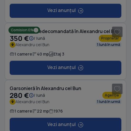
Vezi anunțul
1
/ 4
Comision 0%
Garsonieră nedecomandată în Alexandru cel Bun
350 €
/ lună
Proprietar
Alexandru cel Bun
1 lună în urmă
1 camere
40 mp
Etaj 3
Vezi anunțul
1
/ 5
Garsonieră în Alexandru cel Bun
280 €
/ lună
Agenție
Alexandru cel Bun
1 lună în urmă
1 camere
22 mp
1976
Vezi anunțul