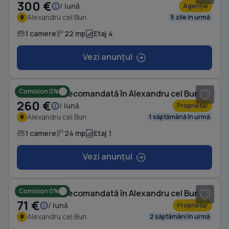
300 €
/ lună
Agenție
Alexandru cel Bun
5 zile în urmă
1 camere
22 mp
Etaj 4
Vezi anunțul
1
/ 4
Comision 0%
Garsonieră decomandată în Alexandru cel Bun
260 €
/ lună
Proprietar
Alexandru cel Bun
1 săptămână în urmă
1 camere
24 mp
Etaj 1
Vezi anunțul
1
/ 14
Comision 0%
Garsonieră decomandată în Alexandru cel Bun
71 €
/ lună
Proprietar
Alexandru cel Bun
2 săptămâni în urmă