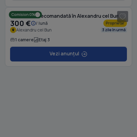
Comision 0%
Garsonieră decomandată în Alexandru cel Bun
300 €
/ lună
Proprietar
Alexandru cel Bun
3 zile în urmă
1 camere
Etaj 3
Vezi anunțul
1
/ 7