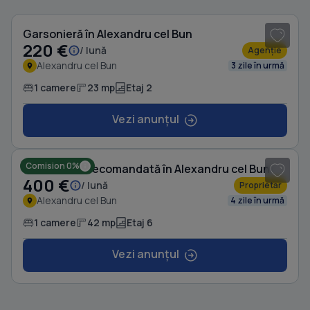
Garsonieră în Alexandru cel Bun
220 €
/ lună
Agenție
Alexandru cel Bun
3 zile în urmă
1 camere
23 mp
Etaj 2
Vezi anunțul
1
/ 10
Comision 0%
Garsonieră decomandată în Alexandru cel Bun
400 €
/ lună
Proprietar
Alexandru cel Bun
4 zile în urmă
1 camere
42 mp
Etaj 6
Vezi anunțul