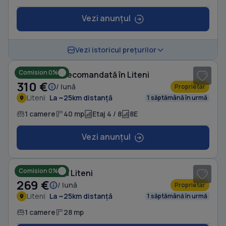
Vezi anunțul
1
/ 8
Vezi istoricul prețurilor
Comision 0%
Garsonieră decomandată în Liteni
310 €
/ lună
Proprietar
Liteni
La ~25km distanță
1 săptămână în urmă
1 camere
40 mp
Etaj 4 / 8
8E
Vezi anunțul
1
/ 8
Comision 0%
Garsonieră în Liteni
269 €
/ lună
Proprietar
Liteni
La ~25km distanță
1 săptămână în urmă
1 camere
28 mp