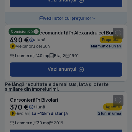
1
/ 8
Vezi istoricul prețurilor
Comision 0%
Garsonieră decomandată în Alexandru cel Bun
490 €
/ lună
Proprietar
Alexandru cel Bun
Mai mult de un an
1 camere
40 mp
Etaj 2
1991
Vezi anunțul
Pe lângă rezultatele de mai sus, iată și oferte
1
/ 7
similare din împrejurimi.
Garsonieră în Bivolari
370 €
/ lună
Agenție
Bivolari
La ~15km distanță
2 luni în urmă
1 camere
30 mp
2019