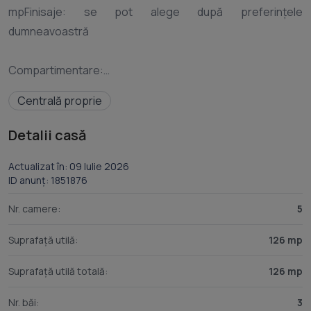
mpFinisaje: se pot alege după preferințele
dumneavoastră
Compartimentare:
Centrală proprie
Parter: hol de acces, living, bucătărie, dormitor, baie,
terasă
Detalii casă
Etaj: dormitor matrimonial cu baie proprie și dressing, 2
Actualizat în: 09 Iulie 2026
ID anunț: 1851876
dormitoare, baie
Nr. camere:
5
Pentru mai multe detalii și programarea unei vizionări, vă
Suprafață utilă:
126 mp
Suprafață utilă totală:
126 mp
Nr. băi:
3