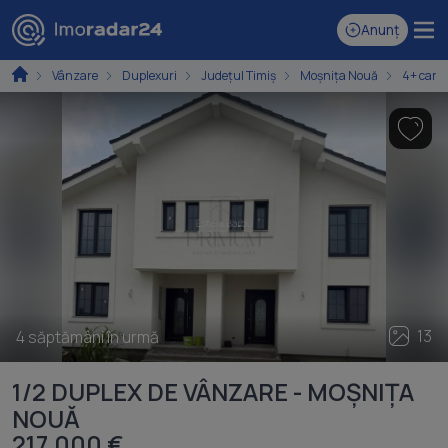
Anunț
Vânzare
Duplexuri
Județul Timiș
Moșnița Nouă
4+ came
13
4 săptămâni în urmă
1/2 DUPLEX DE VÂNZARE - MOȘNIȚA
NOUĂ
217.000 €