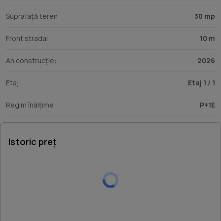
Suprafață teren:
30 mp
Front stradal:
10 m
An construcție:
2026
Etaj:
Etaj 1 / 1
Regim înălțime:
P+1E
Istoric preț