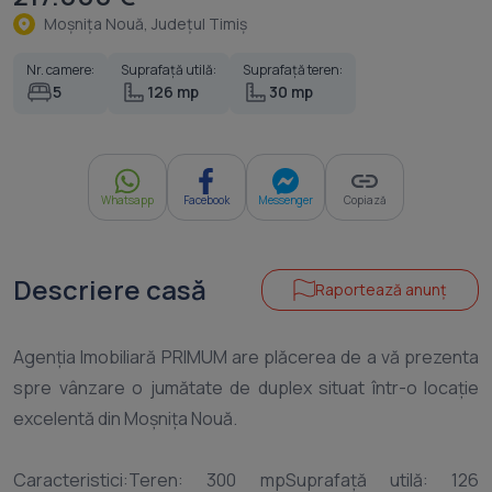
Moşniţa Nouă, Judeţul Timiş
Nr. camere:
Suprafață utilă:
Suprafață teren:
5
126 mp
30 mp
Whatsapp
Facebook
Messenger
Copiază
Descriere casă
Raportează anunț
Agenția Imobiliară PRIMUM are plăcerea de a vă prezenta
spre vânzare o jumătate de duplex situat într-o locație
excelentă din Moșnița Nouă.
Caracteristici:Teren: 300 mpSuprafață utilă: 126