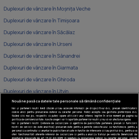
Duplexuri de vânzare în Moșnița Veche
Duplexuri de vânzare în Timișoara
Duplexuri de vânzare în Săcălaz
Duplexuri de vânzare în Urseni
Duplexuri de vânzare în Sânandrei
Duplexuri de vânzare în Giarmata
Duplexuri de vânzare în Ghiroda
Duplexuri de vânzare în Utvin
Nouă ne pasă ca datele tale personale să rămână confidențiale
Noi și partenerii noștri
640
stocăm și/sau accesăm informații pe dispozitivul dvs., precum identificatorii
cookie unici pentru prelucrarea datelor cu caracter personal. Puteți accepta sau gestiona preferințele dvs.
făcând clic mai jos, respectiv vă puteți opune utilizării unui interes legitim în orice moment pe pagina cu
politica de confidențialitate. Aceste alegeri vor fi raportate partenerilor noștri și nu vă vor afecta navigarea.
Noi si partenerii nostri (retelele de socializare si agentiile de publicitate partenere, precum si furnizorii
Tel: +40 374 40 44 99
nostri de servicii de date analitice) prelucram date pentru a permite website-ului sa functioneze, pentru a
Iride Business Park, Bld. Dimitrie
personaliza continutul si anunturile publicitare afisate in functie de interesele si/sau profilul dvs., pentru a va
oferi functionalitati aferente retelelor de socializare si pentru a analiza traficul pe website. Beneficiati de
Pompeiu 9-9A, Clădirea B2B, 020335,
drepturile prevazute de art. 15-22 din GDPR in legatura cu prelucrarea datelor cu caracter personal. Aceste