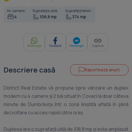
Nr. camere:
Suprafață utilă:
Suprafață teren:
4
108,8 mp
374 mp
Whatsapp
Facebook
Messenger
Copiază
Descriere casă
Raportează anunț
District Real Estate vă propune spre vânzare un duplex
modern cu 4 camere și 2 băi situat în Covaci la doar câteva
minute de Dumbrăvița într o zonă liniștită aflată în plină
dezvoltare cu acces rapid către oraș.
Duplexul are o suprafață utilă de 108,8 mp și este amplasat