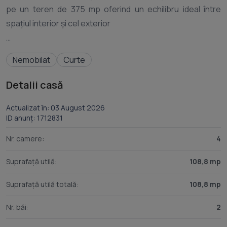
pe un teren de 375 mp oferind un echilibru ideal între
spațiul interior și cel exterior
Compartimentare:
Nemobilat
Curte
Parter
- Hol de acces
Detalii casă
- Living open space cu bucătăria
- Dormitor sau birou
Actualizat în: 03 August 2026
ID anunț: 1712831
- Baie
- Terasă
Nr. camere:
4
Suprafață utilă:
108,8 mp
Etaj
- Dormitor matrimonial cu balcon
Suprafață utilă totală:
108,8 mp
- Dormitor secundar cu balcon
- Baie
Nr. băi:
2