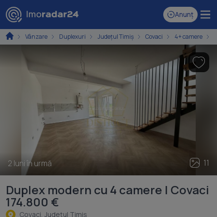
Anunț
Vânzare
Duplexuri
Județul Timiș
Covaci
4+ camere
11
2 luni în urmă
Duplex modern cu 4 camere | Covaci
174.800 €
Covaci, Judeţul Timiş