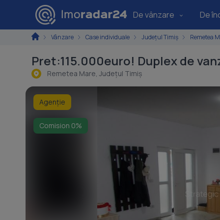
De vânzare
De înc
Vânzare
Case individuale
Județul Timiș
Remetea M
Pret:115.000euro! Duplex de va
Remetea Mare, Judeţul Timiş
Agenție
Comision 0%