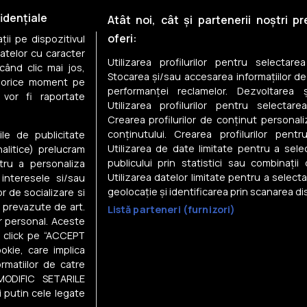
Case individuale de vânzare 
idențiale
Atât noi, cât și partenerii noștri p
oferi:
ii pe dispozitivul
Case individuale de vânzare î
datelor cu caracter
Utilizarea profilurilor pentru selectare
când clic mai jos,
Case individuale de vânzare î
Stocarea și/sau accesarea informațiilor de
în orice moment pe
performanței reclamelor. Dezvoltarea și
 vor fi raportate
Case individuale de vânzare în
Utilizarea profilurilor pentru selectarea
Crearea profilurilor de conținut personal
Case individuale de vânzare 
conținutului. Crearea profilurilor pentr
ile de publicitate
Utilizarea de date limitate pentru a selec
nalitice) prelucram
publicului prin statistici sau combinații
tru a personaliza
Utilizarea datelor limitate pentru a select
 interesele si/sau
geolocație și identificarea prin scanarea dis
or de socializare si
e prevazute de art.
Listă parteneri (furnizori)
Despre noi
r personal. Aceste
in click pe “ACCEPT
Gestionați preferințele
okie, care implica
Contact DSA
rmatiilor de catre
Raportează conținut ilegal
MODIFIC SETARILE
i și
Statistici
i
vizitatori
i putin cele legate