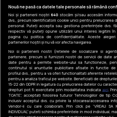
Case individuale de vânzare în Moșnița Nouă
Nouă ne pasă ca datele tale personale să rămână conf
Noi și partenerii noștri
640
stocăm și/sau accesăm informaț
Case individuale de vânzare în Sânandrei
dvs., precum identificatorii cookie unici pentru prelucrarea 
personal. Puteți accepta sau gestiona preferințele dvs. fă
Case individuale de vânzare în Dumbrăvița
respectiv vă puteți opune utilizării unui interes legitim 
pagina cu politica de confidențialitate. Aceste alegeri
Case individuale de vânzare în Săcălaz
partenerilor noștri și nu vă vor afecta navigarea.
Case individuale de vânzare în Moșnița Veche
Noi si partenerii nostri (retelele de socializare si agenti
partenere, precum si furnizorii nostri de servicii de date a
date pentru a permite website-ului sa functioneze, pen
continutul si anunturile publicitare afisate in functie de
profilul dvs., pentru a va oferi functionalitati aferente retelel
pentru a analiza traficul pe website. Beneficiati de drepturil
Tel: +40 374 40 44 99
15-22 din GDPR in legatura cu prelucrarea datelor cu caracte
Iride Business Park, Bld. Dimitrie
drepturi pot fi exercitate prin modalitatea indicata
. Pr
aici
Pompeiu 9-9A, Clădirea B2B, 020335,
TOATE”, acceptati folosirea tuturor Tehnologiilor de tip Co
sector 2, București, România
inclusiv acceptul dvs. cu privire la stocarea/accesarea info
Vendor-ii cu care colaboram. Prin click pe “VREAU SA 
© Realmedia Network
Politica de
Termen
2026
confidențialitate
condiți
INDIVIDUAL” puteti schimba preferintele in mod individual, ma