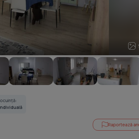
9
locuință:
Individuală
Raportează an