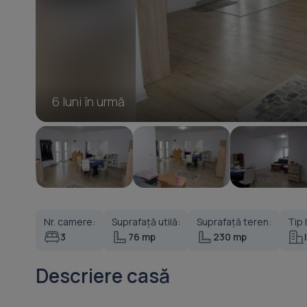
6 luni în urmă
Nr. camere:
Suprafață utilă:
Suprafață teren:
Tip 
3
76 mp
230 mp
Descriere casă