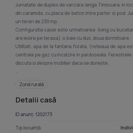
Jumatate de duplex de vanzare langa Timisoara, in loc
din caramida, cu placa de beton intre parter si pod. 
un teren de 230 mp.
Configuratia casei este urmatoarea: living cu bucata
are iesire pe terasa), o baie cu dus, doua dormitoare.
Utilitati: apa de la fantana forata, (reteaua de apa es
centrala pe gaz cu incalzire in pardoseala. Ferestrele
discuta si despre mobilier daca se doreste.
Pret:115.000euro
Zonă rurală
Tel / WhatsApp:
– Tepes Gheorghe
Detalii casă
ID anunț: 1202173
Tip locuință:
Indiv