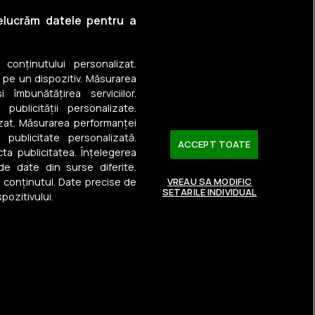
în Sânmihaiu Român
relucrăm datele pentru a
n Giroc
a conținutului personalizat.
n Giarmata
 pe un dispozitiv. Măsurarea
 îmbunătățirea serviciilor.
 Utvin
 publicității personalizate.
izat. Măsurarea performanței
în Bucovăț (Remetea Mare)
u publicitate personalizată.
ACCEPT TOATE
ta publicitatea. Înțelegerea
 de date din surse diferite.
a conținutul. Date precise de
VREAU SA MODIFIC
SETARILE INDIVIDUAL
pozitivului.
Urmărește-ne