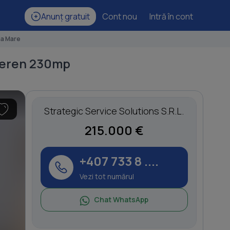
Anunț gratuit
Cont nou
Intră în cont
ea Mare
 teren 230mp
Strategic Service Solutions S.R.L.
215.000 €
+407 733 8 ....
Vezi tot numărul
Chat WhatsApp