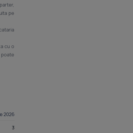
parter,
uita pe
cataria
za cu o
e poate
lie 2026
3