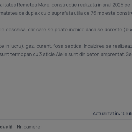
alitatea Remetea Mare, constructie realizata in anul 2025 pe 
Jumatatea de duplex cu o suprafata utila de 76 mp este constr
rie deschisa, dar care se poate inchide daca se doreste (bu
te in lucru), gaz, curent, fosa septica. Incalzirea se realizea
 sunt termopan cu 3 sticle.Aleile sunt din beton amprentat. S
Actualizat în: 10 Iu
iduală
Nr. camere: