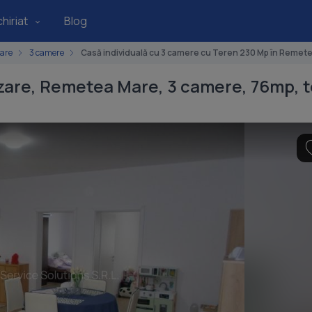
hiriat
Blog
are
3 camere
Casă individuală cu 3 camere cu Teren 230 Mp în Remet
nzare, Remetea Mare, 3 camere, 76mp,