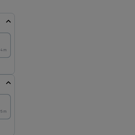
14 m
25 m