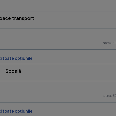
loace transport
aprox. 12
i toate opțiunile
Școală
aprox. 3
i toate opțiunile