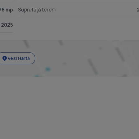
76 mp
Suprafață teren:
2025
Vezi Hartă