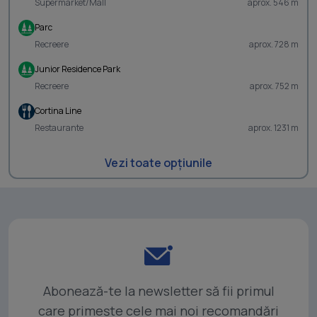
Supermarket/Mall
aprox. 546 m
Parc
Recreere
aprox. 728 m
Junior Residence Park
Recreere
aprox. 752 m
Cortina Line
Restaurante
aprox. 1231 m
Vezi toate opțiunile
Abonează-te la newsletter să fii primul
care primește cele mai noi recomandări