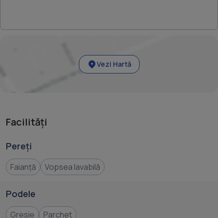
si securitate: Curte si gradina: Terenul de 300 mp, include
un foisor si o curte amenajata. Curtea dispune de irigatie
automatizata, deservita de un rezervor subteran pentru
apa pluviala cu o capacitate de 2000 de litri. Colectarea
apei pluviale este facuta de jgheaburi si burlane din
Vezi Hartă
aluminiu, fara imbinari. Parcarea este amenajata pentru 3
masini. Siguranta: Proprietatea este monitorizata printr-
un sistem de camere de supraveghere. Aceasta locuinta
a fost construita si echipata pentru a oferi un confort
Facilități
termic maxim cu costuri minime de intretinere. Pret:
Pereți
Faianță
Vopsea lavabilă
Podele
Gresie
Parchet