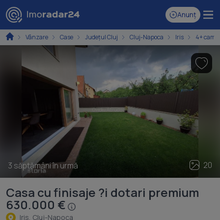
Anunț
Vânzare
Case
Județul Cluj
Cluj-Napoca
Iris
4+ came
20
3 săptămâni în urmă
Casa cu finisaje ?i dotari premium
630.000 €
Iris, Cluj-Napoca