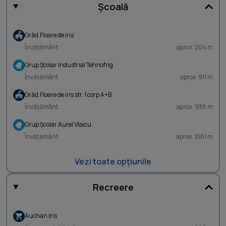
Școală
Grăd.Floare de iris
Învățământ
aprox. 204 m
Grup Şcolar Industrial Tehnofrig
Învățământ
aprox. 911 m
Grăd.Floare de iris str. 1 corp A+B
Învățământ
aprox. 938 m
Grup Şcolar Aurel Vlaicu
Învățământ
aprox. 1061 m
Vezi toate opțiunile
Recreere
Auchan Iris