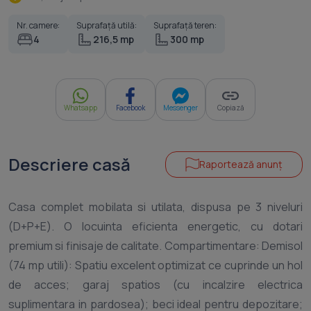
Nr. camere:
Suprafață utilă:
Suprafață teren:
4
216,5 mp
300 mp
Whatsapp
Facebook
Messenger
Copiază
Descriere casă
Raportează anunț
Casa complet mobilata si utilata, dispusa pe 3 niveluri
(D+P+E). O locuinta eficienta energetic, cu dotari
premium si finisaje de calitate. Compartimentare: Demisol
(74 mp utili): Spatiu excelent optimizat ce cuprinde un hol
de acces; garaj spatios (cu incalzire electrica
suplimentara in pardosea); beci ideal pentru depozitare;