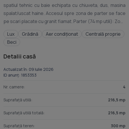
spatiul tehnic cu baie echipata cu chiuveta, dus, masina
spalat/uscat haine. Accesul spre zona de parter se face
pe scari placate cu granit fiamat. Parter (74 mp utili): Zona
de zi, luminoasa si primitoare, formata dintr-un living
Lux
Grădină
Aer condiționat
Centrală proprie
generos cu zona de dining; bucataria este mobilata si
Beci
echipata cu electrocasnice marca Electrolux (plita pe
inductie, cuptor, masina de spalat vase, hota); baia de
Detalii casă
serviciu mobilata modern. Pardosea in living cu parchet
triplu stratificat. Accesul spre etaj se face pe scara
Actualizat în: 09 Iulie 2026
ID anunț: 1853353
placata cu parchet triplu stratificat. Etaj (68,5 mp utili):
Zona de odihna, compusa din 3 dormitoare mobilate; unul
Nr. camere:
4
dintre dormitoare are baie proprie cu dus si cada + balcon;
Suprafață utilă:
216,5 mp
baia de pe hol cu dus echipata complet; accesul in cele 3
dormitoare se face dintr-un hol de tranzit care este
Suprafață utilă totală:
216,5 mp
foarte spatios putand fi amenajat ca spatiu relaxare. Pod
circulabil: peste etaj placa de beton, termoizolatie cu vata
Suprafață teren:
300 mp