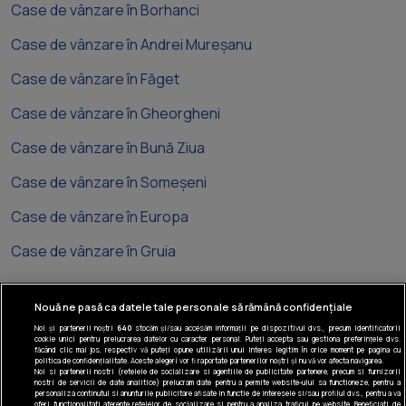
Case de vânzare în Borhanci
Case de vânzare în Andrei Mureșanu
Case de vânzare în Făget
Case de vânzare în Gheorgheni
Case de vânzare în Bună Ziua
Case de vânzare în Someșeni
Case de vânzare în Europa
Case de vânzare în Gruia
Nouă ne pasă ca datele tale personale să rămână confidențiale
Noi și partenerii noștri
640
stocăm și/sau accesăm informații pe dispozitivul dvs., precum identificatorii
cookie unici pentru prelucrarea datelor cu caracter personal. Puteți accepta sau gestiona preferințele dvs.
Tel: +40 374 40 44 99
făcând clic mai jos, respectiv vă puteți opune utilizării unui interes legitim în orice moment pe pagina cu
politica de confidențialitate. Aceste alegeri vor fi raportate partenerilor noștri și nu vă vor afecta navigarea.
Iride Business Park, Bld. Dimitrie
Noi si partenerii nostri (retelele de socializare si agentiile de publicitate partenere, precum si furnizorii
nostri de servicii de date analitice) prelucram date pentru a permite website-ului sa functioneze, pentru a
Pompeiu 9-9A, Clădirea B2B, 020335,
personaliza continutul si anunturile publicitare afisate in functie de interesele si/sau profilul dvs., pentru a va
sector 2, București, România
oferi functionalitati aferente retelelor de socializare si pentru a analiza traficul pe website. Beneficiati de