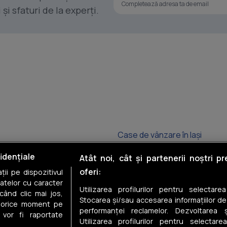
i sfaturi de la experți.
Case de vânzare în Iași
Case de vânzare în Valea Lupu
idențiale
Atât noi, cât și partenerii noștri p
oferi:
ii pe dispozitivul
Case de vânzare în Bârnova
datelor cu caracter
Utilizarea profilurilor pentru selectare
când clic mai jos,
Case de vânzare în Tomești
Stocarea și/sau accesarea informațiilor de
în orice moment pe
performanței reclamelor. Dezvoltarea și
 vor fi raportate
Case de vânzare în Breazu
Utilizarea profilurilor pentru selectarea