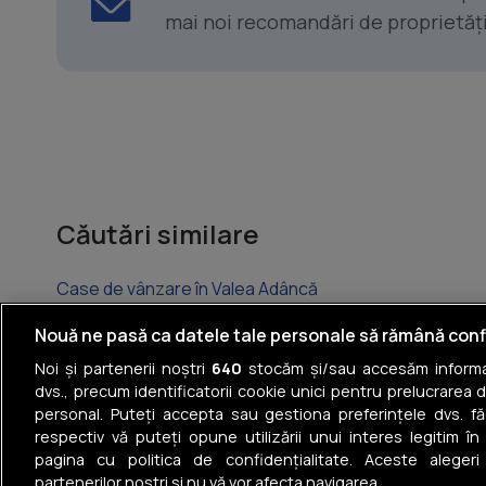
mai noi recomandări de proprietăți ș
Căutări similare
Case de vânzare în Valea Adâncă
Case de vânzare în Miroslava
Nouă ne pasă ca datele tale personale să rămână conf
Noi și partenerii noștri
640
stocăm și/sau accesăm informaț
Case de vânzare în Rediu
dvs., precum identificatorii cookie unici pentru prelucrarea 
personal. Puteți accepta sau gestiona preferințele dvs. fă
Case de vânzare în Ciurea
respectiv vă puteți opune utilizării unui interes legitim 
pagina cu politica de confidențialitate. Aceste alegeri
Case de vânzare în Horpaz
partenerilor noștri și nu vă vor afecta navigarea.