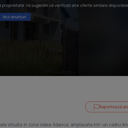
roprietate. Vă sugerăm să verificați alte oferte similare disponibil
Vezi anunțuri
Raportează an
la situata in zona Valea Adanca, amplasata intr-un cadru linis