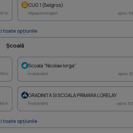
CUG 1 (Selgros)
887 m
Mijloace transport
aprox. 9
i toate opțiunile
Școală
Scoala "Nicolae Iorga"
919 m
Învățământ
aprox. 9
GRADINITA SI SCOALA PRIMARA LORELAY
988 m
Învățământ
aprox. 10
i toate opțiunile