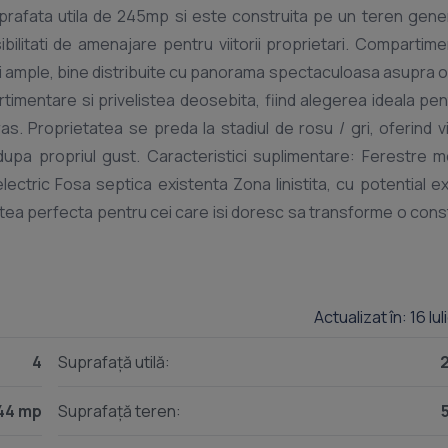
uprafata utila de 245mp si este construita pe un teren gen
ibilitati de amenajare pentru viitorii proprietari. Compartim
tii ample, bine distribuite cu panorama spectaculoasa asupra o
timentare si privelistea deosebita, fiind alegerea ideala pen
as. Proprietatea se preda la stadiul de rosu / gri, oferind vii
e dupa propriul gust. Caracteristici suplimentare: Ferestre 
electric Fosa septica existenta Zona linistita, cu potential e
tea perfecta pentru cei care isi doresc sa transforme o cons
nat. Va asteptam cu drag la vizionare pentru a descoperi pote
Actualizat în: 16 Iu
4
Suprafață utilă:
44 mp
Suprafață teren: