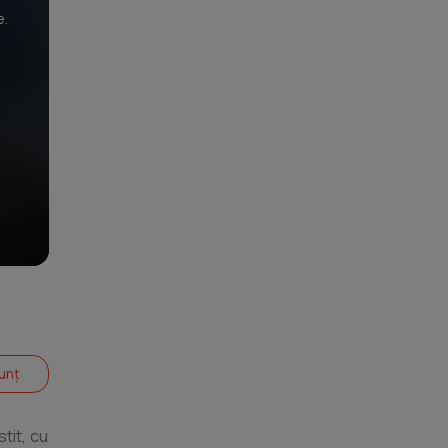
e.
unț
tit, cu