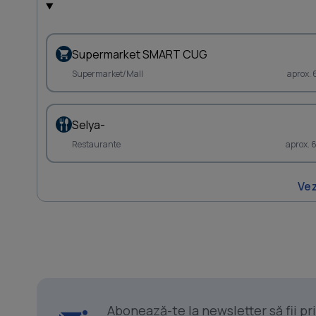
Supermarket SMART CUG
Supermarket/Mall
aprox. 
Selya-
Restaurante
aprox. 
Vez
Abonează-te la newsletter să fii p