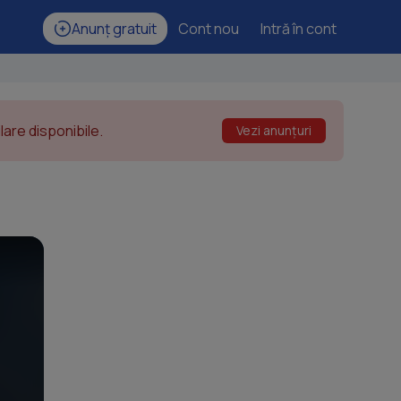
Anunț gratuit
Cont nou
Intră în cont
are disponibile.
Vezi anunțuri