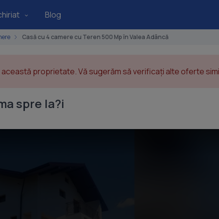
hiriat
Blog
mere
Casă cu 4 camere cu Teren 500 Mp în Valea Adâncă
această proprietate. Vă sugerăm să verificați alte oferte simil
a spre Ia?i