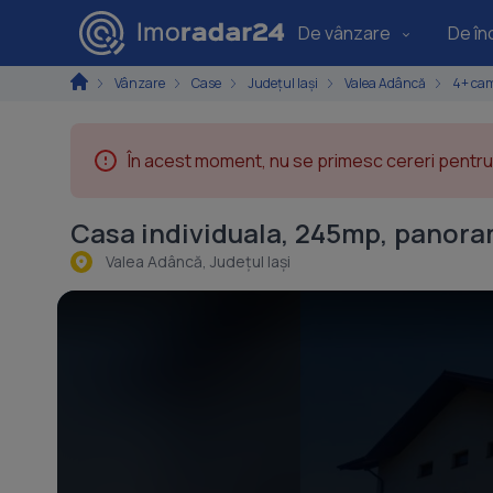
De vânzare
De înc
Vânzare
Case
Județul Iași
Valea Adâncă
4+ ca
În acest moment, nu se primesc cereri pentru 
Casa individuala, 245mp, panoram
Valea Adâncă, Judeţul Iaşi