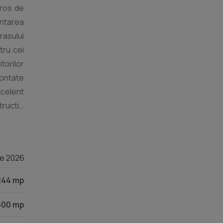
eros de
entarea
rasului
tru cei
torilor
montate
xcelent
tructie
ntialul
lie 2026
244 mp
500 mp