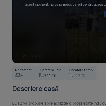
În acest moment, nu se primesc cereri pentru această p
1 lună în urmă
Nr. camere:
Suprafață utilă:
Suprafață teren:
4
244 mp
500 mp
Descriere casă
BLITZ va propune spre achizitie o proprietate individua