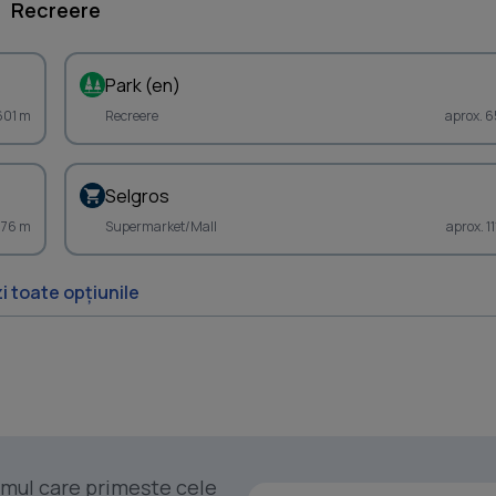
Recreere
Park (en)
601 m
Recreere
aprox. 6
Selgros
676 m
Supermarket/Mall
aprox. 1
i toate opțiunile
rimul care primește cele