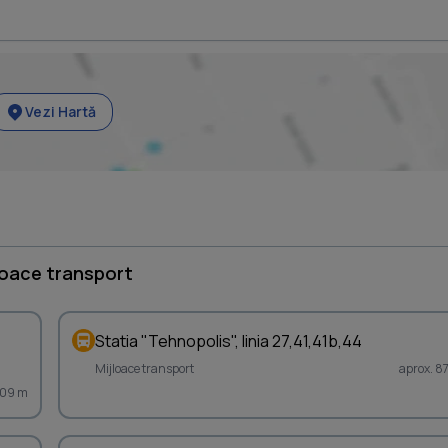
Vezi Hartă
loace transport
Statia "Tehnopolis", linia 27,41,41b,44
Mijloace transport
aprox. 8
709 m