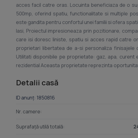
acces facil catre oras. Locuinta beneficiaza de o s
500mp, oferind spatiu, functionalitate si multiple pos
este gandita pentru confortul unei familii si ofera spa
Iasi, Proiectul impresioneaza prin pozitionare, compar
care isi doresc liniste, spatiu si acces rapid catre or
proprietari libertatea de a-si personaliza finisajel
Utilitati disponibile pe proprietate: gaz, apa, curent 
rezidential Aceasta proprietate reprezinta oportunita
bine gandita intr-un camin exact asa cum si l-au imagi
Detalii casă
ID anunț: 1850816
Nr. camere:
Suprafață utilă totală:
2