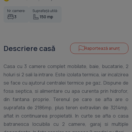
Nr. camere:
Suprafață utilă:
3
150 mp
Descriere casă
Raportează anunț
Casa cu 3 camere complet mobilate, baie, bucatarie, 2
holuri si 2 sali la intrare. Este izolata termica, iar incalzirea
se face cu ajutorul centralei termice pe gaz. Dispune de
fosa septica, si alimentare cu apa curenta prin hidrofor,
din fantana proprie. Terenul pe care se afla are o
suprafata de 2186mp, plus teren extravilan de 3214mp,
aflat in continuarea propietatii. In curte se afla o casa
batranesca locuibila cu 2 camere, garaj si multiple