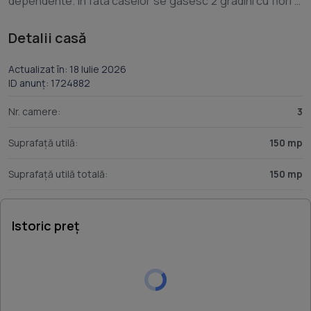
dependente. In fata caselor se gasesc 2 gradini cu flori si
vie pe bolta, iar in spatele casei livada cu pomi fructiferi,
Detalii casă
Actualizat în: 18 Iulie 2026
ID anunț: 1724882
Nr. camere:
3
Suprafață utilă:
150 mp
Suprafață utilă totală:
150 mp
Istoric preț