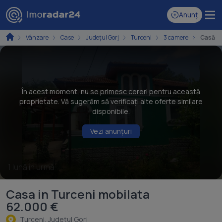
Anunț
Vânzare
Case
Județul Gorj
Turceni
3 camere
Casă cu
În acest moment, nu se primesc cereri pentru această
proprietate. Vă sugerăm să verificați alte oferte similare
disponibile.
Vezi anunțuri
1 lună în urmă
Casa in Turceni mobilata
62.000 €
Turceni, Judeţul Gorj