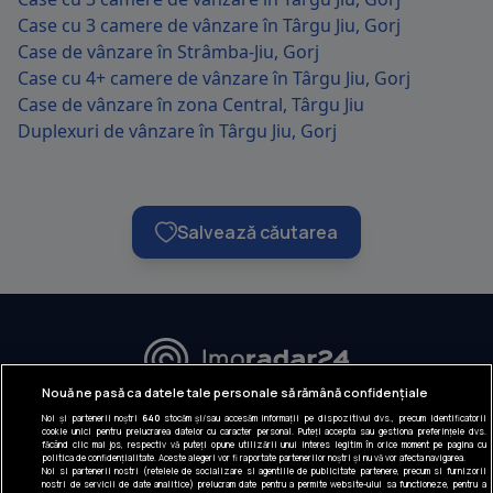
Case cu 3 camere de vânzare în Târgu Jiu, Gorj
Case de vânzare în Strâmba-Jiu, Gorj
Case cu 4+ camere de vânzare în Târgu Jiu, Gorj
Case de vânzare în zona Central, Târgu Jiu
Duplexuri de vânzare în Târgu Jiu, Gorj
Salvează căutarea
URMĂREȘTE-NE:
Nouă ne pasă ca datele tale personale să rămână confidențiale
Noi și partenerii noștri
640
stocăm și/sau accesăm informații pe dispozitivul dvs., precum identificatorii
INFORMAȚII COMPANIE
cookie unici pentru prelucrarea datelor cu caracter personal. Puteți accepta sau gestiona preferințele dvs.
făcând clic mai jos, respectiv vă puteți opune utilizării unui interes legitim în orice moment pe pagina cu
politica de confidențialitate. Aceste alegeri vor fi raportate partenerilor noștri și nu vă vor afecta navigarea.
Despre noi
Noi si partenerii nostri (retelele de socializare si agentiile de publicitate partenere, precum si furnizorii
nostri de servicii de date analitice) prelucram date pentru a permite website-ului sa functioneze, pentru a