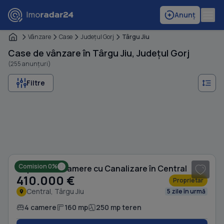
Anunț
Vânzare
Case
Judeţul Gorj
Târgu Jiu
Case de vânzare în Târgu Jiu, Județul Gorj
(255 anunțuri)
Filtre
1
/ 7
Comision 0%
Duplex cu 4 camere cu Canalizare în Central
410.000 €
Proprietar
Central, Târgu Jiu
5 zile în urmă
4 camere
160 mp
250 mp teren