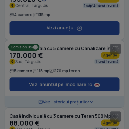
Central, Târgu Jiu
1 săptămână în urmă
4 camere
135 mp
Vezi anunțul
1
/ 4
Comision 0%
Casă individuală cu 5 camere cu Canalizare în Sud
170.000 €
Agenție
Sud, Târgu Jiu
1 lună în urmă
5 camere
115 mp
270 mp teren
Vezi anunțul pe Imobiliare.ro
1
/ 14
Vezi istoricul prețurilor
Casă individuală cu 3 camere cu Teren 508 Mp în Sud-Vest
88.000 €
Agenție