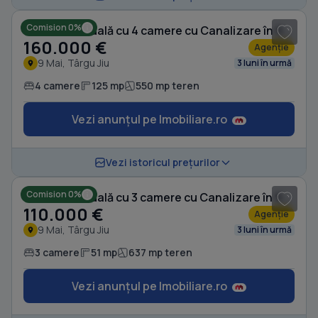
Comision 0%
Casă individuală cu 4 camere cu Canalizare în 9 Mai
160.000 €
Agenție
9 Mai, Târgu Jiu
3 luni în urmă
4 camere
125 mp
550 mp teren
Vezi anunțul pe Imobiliare.ro
1
/ 9
Vezi istoricul prețurilor
Comision 0%
Casă individuală cu 3 camere cu Canalizare în 9 Mai
110.000 €
Agenție
9 Mai, Târgu Jiu
3 luni în urmă
3 camere
51 mp
637 mp teren
Vezi anunțul pe Imobiliare.ro