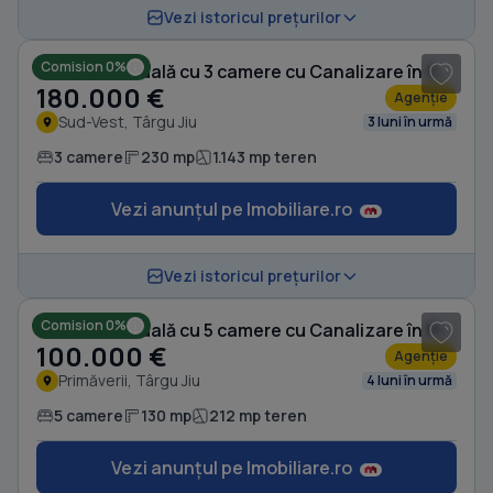
1
/ 10
Vezi istoricul prețurilor
Comision 0%
Casă individuală cu 3 camere cu Canalizare în Sud-Vest
180.000 €
Agenție
Sud-Vest, Târgu Jiu
3 luni în urmă
3 camere
230 mp
1.143 mp teren
Vezi anunțul pe Imobiliare.ro
1
/ 10
Vezi istoricul prețurilor
Comision 0%
Casă individuală cu 5 camere cu Canalizare în Primăverii
100.000 €
Agenție
Primăverii, Târgu Jiu
4 luni în urmă
5 camere
130 mp
212 mp teren
Vezi anunțul pe Imobiliare.ro