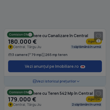
1
/ 10
Comision 0%
Casă cu 3 camere cu Canalizare în Central
180.000 €
Agenție
1
Central, Târgu Jiu
1 săptămână în urmă
3 camere
79 mp
265 mp teren
Vezi anunțul pe Imobiliare.ro
1
/ 9
Vezi istoricul prețurilor
Comision 0%
Casă cu 3 camere cu Teren 542 Mp în Central
179.000 €
Agenție
Central, Târgu Jiu
2 săptămâni în urmă