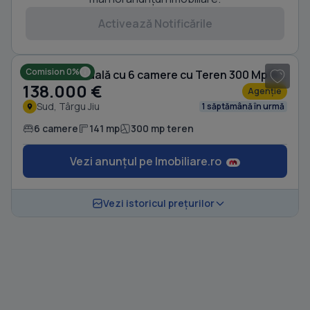
Activează Notificările
1
/ 10
Comision 0%
Casă individuală cu 6 camere cu Teren 300 Mp în Sud
138.000 €
Agenție
Sud, Târgu Jiu
1 săptămână în urmă
6 camere
141 mp
300 mp teren
Vezi anunțul pe Imobiliare.ro
Vezi istoricul prețurilor