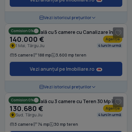
1
/ 6
Vezi istoricul prețurilor
Comision 0%
Casă individuală cu 5 camere cu Canalizare în 1 Mai
140.000 €
Agenție
1 Mai, Târgu Jiu
4 luni în urmă
5 camere
188 mp
3.600 mp teren
Vezi anunțul pe Imobiliare.ro
1
/ 10
Vezi istoricul prețurilor
Comision 0%
Casă individuală cu 3 camere cu Teren 30 Mp în Sud
130.680 €
Agenție
Sud, Târgu Jiu
4 luni în urmă
3 camere
74 mp
30 mp teren