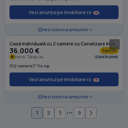
Vezi anunțul pe Imobiliare.ro
1
/ 4
Vezi istoricul prețurilor
Casă individuală cu 2 camere cu Canalizare în Nord
36.000 €
Agenție
Nord, Târgu Jiu
4 luni în urmă
2 camere
114 mp
Vezi anunțul pe Imobiliare.ro
Vezi istoricul prețurilor
1
2
3
9