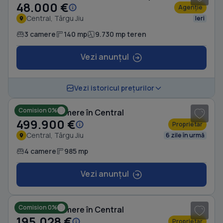
48.000 €
Agenție
Central, Târgu Jiu
Ieri
3 camere
140 mp
9.730 mp teren
Vezi anunțul
1
/ 8
Vezi istoricul prețurilor
Comision 0%
Casă cu 4 camere în Central
499.900 €
Proprietar
Central, Târgu Jiu
6 zile în urmă
4 camere
985 mp
Vezi anunțul
1
/ 14
Comision 0%
Casă cu 4 camere în Central
195.028 €
Proprietar