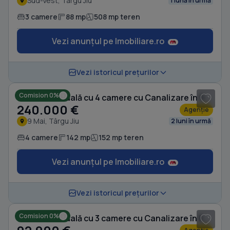
Sud-Vest, Târgu Jiu
1 lună în urmă
3 camere
88 mp
508 mp teren
Vezi anunțul pe Imobiliare.ro
1
/ 10
Vezi istoricul prețurilor
Comision 0%
Casă individuală cu 4 camere cu Canalizare în 9 Mai
240.000 €
Agenție
9 Mai, Târgu Jiu
2 luni în urmă
4 camere
142 mp
152 mp teren
Vezi anunțul pe Imobiliare.ro
1
/ 20
Vezi istoricul prețurilor
Comision 0%
Casă individuală cu 3 camere cu Canalizare în Exterior Nord