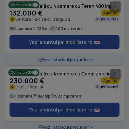
Comision 0%
Casă individuală cu 4 camere cu Teren 400 Mp în Centura Narciselor
132.000 €
Agenție
Centura Narciselor, Târgu Jiu
3 luni în urmă
4 camere
120 mp
400 mp teren
Vezi anunțul pe Imobiliare.ro
1
/ 10
Vezi istoricul prețurilor
Comision 0%
Casă individuală cu 4 camere cu Canalizare în 9 Mai
230.000 €
Agenție
9 Mai, Târgu Jiu
3 luni în urmă
4 camere
180 mp
903 mp teren
Vezi anunțul pe Imobiliare.ro
1
/ 9
Vezi istoricul prețurilor