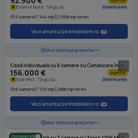
92.900 €
Agenție
Exterior Nord, Târgu Jiu
2 luni în urmă
3 camere
144 mp
1.558 mp teren
Vezi anunțul pe Imobiliare.ro
1
/ 9
Vezi istoricul prețurilor
Casă individuală cu 6 camere cu Canalizare în Sud-Vest
156.000 €
Agenție
Sud-Vest, Târgu Jiu
2 luni în urmă
6 camere
170 mp
888 mp teren
Vezi anunțul pe Imobiliare.ro
1
/ 9
Vezi istoricul prețurilor
Comision 0%
Casă individuală cu 7 camere cu Teren 1296 Mp în 9 Mai