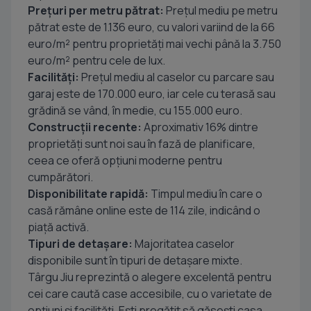
Prețuri per metru pătrat:
Prețul mediu pe metru
pătrat este de 1.136 euro, cu valori variind de la 66
euro/m² pentru proprietăți mai vechi până la 3.750
euro/m² pentru cele de lux.
Facilități:
Prețul mediu al caselor cu parcare sau
garaj este de 170.000 euro, iar cele cu terasă sau
grădină se vând, în medie, cu 155.000 euro.
Construcții recente:
Aproximativ 16% dintre
proprietăți sunt noi sau în fază de planificare,
ceea ce oferă opțiuni moderne pentru
cumpărători.
Disponibilitate rapidă:
Timpul mediu în care o
casă rămâne online este de 114 zile, indicând o
piață activă.
Tipuri de detașare:
Majoritatea caselor
disponibile sunt în tipuri de detașare mixte.
Târgu Jiu reprezintă o alegere excelentă pentru
cei care caută case accesibile, cu o varietate de
opțiuni și facilități. Ești pregătit să găsești casa