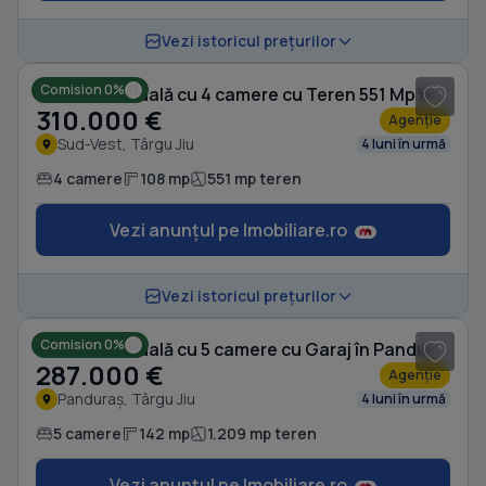
1
/ 10
Vezi istoricul prețurilor
Comision 0%
Casă individuală cu 4 camere cu Teren 551 Mp în Sud-Vest
310.000 €
Agenție
Sud-Vest, Târgu Jiu
4 luni în urmă
4 camere
108 mp
551 mp teren
Vezi anunțul pe Imobiliare.ro
1
/ 10
Vezi istoricul prețurilor
Comision 0%
Casă individuală cu 5 camere cu Garaj în Panduraș
287.000 €
Agenție
Panduraș, Târgu Jiu
4 luni în urmă
5 camere
142 mp
1.209 mp teren
Vezi anunțul pe Imobiliare.ro