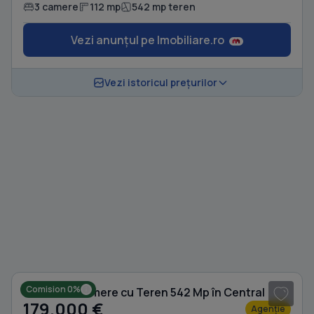
3 camere
112 mp
542 mp teren
Vezi anunțul pe Imobiliare.ro
Vezi istoricul prețurilor
1
/ 9
Comision 0%
Casă cu 3 camere cu Teren 542 Mp în Central
179.000 €
Agenție