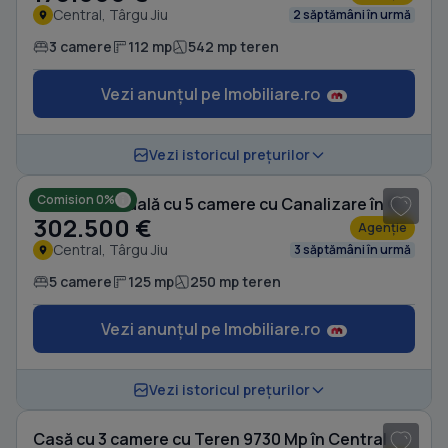
Central, Târgu Jiu
2 săptămâni în urmă
3 camere
112 mp
542 mp teren
Vezi anunțul pe Imobiliare.ro
1
/ 10
Vezi istoricul prețurilor
Comision 0%
Casă individuală cu 5 camere cu Canalizare în Central
302.500 €
Agenție
Central, Târgu Jiu
3 săptămâni în urmă
5 camere
125 mp
250 mp teren
Vezi anunțul pe Imobiliare.ro
1
/ 13
Vezi istoricul prețurilor
Casă cu 3 camere cu Teren 9730 Mp în Central