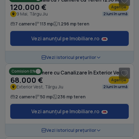
120.000 €
Agenție
9 Mai, Târgu Jiu
2 luni în urmă
7 camere
113 mp
1.296 mp teren
Vezi anunțul pe Imobiliare.ro
1
/ 10
Vezi istoricul prețurilor
Comision 0%
Casă cu 2 camere cu Canalizare în Exterior Vest
68.000 €
Agenție
Exterior Vest, Târgu Jiu
2 luni în urmă
2 camere
50 mp
236 mp teren
Vezi anunțul pe Imobiliare.ro
1
/ 11
Vezi istoricul prețurilor