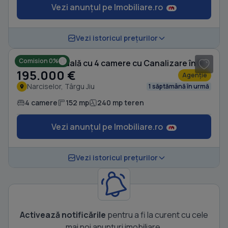
Vezi anunțul pe Imobiliare.ro
1
/ 20
Vezi istoricul prețurilor
Comision 0%
Casă individuală cu 4 camere cu Canalizare în Narciselor
195.000 €
Agenție
Narciselor, Târgu Jiu
1 săptămână în urmă
4 camere
152 mp
240 mp teren
Vezi anunțul pe Imobiliare.ro
Vezi istoricul prețurilor
Activează notificările
pentru a fi la curent cu cele
mai noi anunțuri imobiliare.