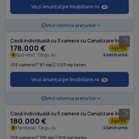
Vezi anunțul pe Imobiliare.ro
1
/ 16
Vezi istoricul prețurilor
Casă individuală cu 3 camere cu Canalizare în Sud-Vest
178.000 €
Agenție
Sud-Vest, Târgu Jiu
4 luni în urmă
3 camere
87 mp
1.133 mp teren
Vezi anunțul pe Imobiliare.ro
1
/ 20
Vezi istoricul prețurilor
Casă individuală cu 5 camere cu Canalizare în Panduraș
180.000 €
Agenție
Panduraș, Târgu Jiu
4 luni în urmă
5 camere
150 mp
610 mp teren