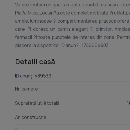
Va prezentam un apartament deosebit, cu scara interi
Pia?a Mica. Locuin?a este complet mobilata ?i utilata, amenajata cu bun gust ?i pregatita pentru mutare imediata. Spa?iile
ample, luminoase ?i compartimentarea practica ofera un 
care i?i doresc un camin elegant ?i primitor. Amplasarea excelenta asigura acces rapid catre pia?a, magazine, ?coli,
farmacii ?i toate punctele de interes din zona. Pentru informa?ii suplimentare ?i programarea unei vizionari, va stam cu
Detalii casă
ID anunț: 489539
Nr. camere:
Suprafață utilă totală:
1
An construcție: