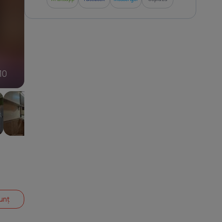
0
10
unț