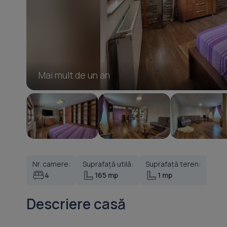
Mai mult de un an
Nr. camere:
Suprafață utilă:
Suprafață teren:
4
165 mp
1 mp
Descriere casă