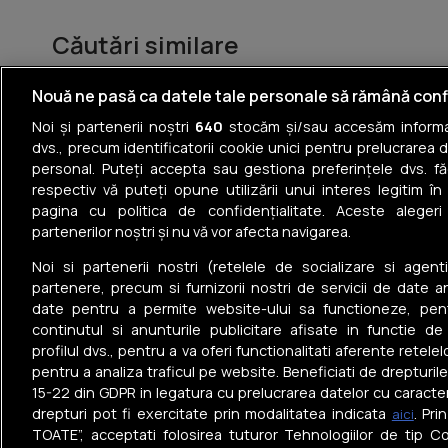
Căutări similare
Case de vânzare în 9 Mai
Nouă ne pasă ca datele tale personale să rămână conf
Noi și partenerii noștri
640
stocăm și/sau accesăm informaț
Case de vânzare în Central
dvs., precum identificatorii cookie unici pentru prelucrarea 
personal. Puteți accepta sau gestiona preferințele dvs. fă
Case de vânzare în Debarcader
respectiv vă puteți opune utilizării unui interes legitim 
pagina cu politica de confidențialitate. Aceste alegeri
Case de vânzare în Șișești
partenerilor noștri și nu vă vor afecta navigarea.
Case de vânzare în Narciselor
Noi si partenerii nostri (retelele de socializare si agenti
partenere, precum si furnizorii nostri de servicii de date a
date pentru a permite website-ului sa functioneze, pen
continutul si anunturile publicitare afisate in functie de
profilul dvs., pentru a va oferi functionalitati aferente retelel
pentru a analiza traficul pe website. Beneficiati de drepturil
Tel: +40 374 40 44 99
15-22 din GDPR in legatura cu prelucrarea datelor cu caracte
Iride Business Park, Bld. Dimitrie
drepturi pot fi exercitate prin modalitatea indicata
. Pr
aici
Pompeiu 9-9A, Clădirea B2B, 020335,
TOATE”, acceptati folosirea tuturor Tehnologiilor de tip Co