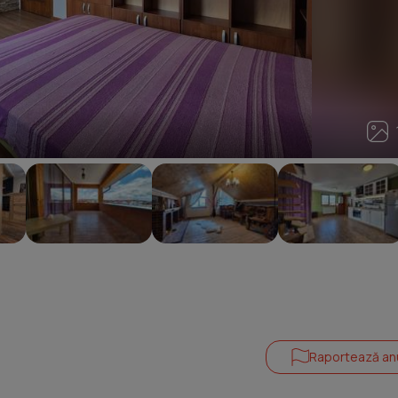
1
Raportează an