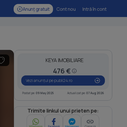
Anunț gratuit
Cont nou
Intră în cont
KEYA IMOBILIARE
476 €
Vezi anunțul pe publi24.ro
Postat pe:
09 May 2025
Actualizat pe:
07 Aug 2026
Trimite linkul unui prieten pe:
Whatsapp
Facebook
Messenger
Copiază