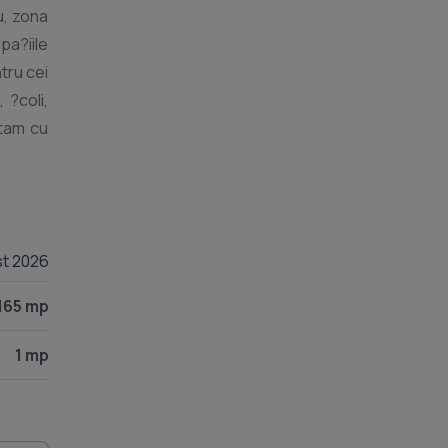
u, zona
tru cei
st 2026
165 mp
1 mp