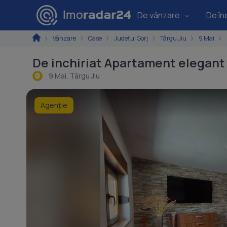
De vânzare
De înc
Vânzare
Case
Județul Gorj
Târgu Jiu
9 Mai
De inchiriat Apartament elegant 
9 Mai, Târgu Jiu
Agenție