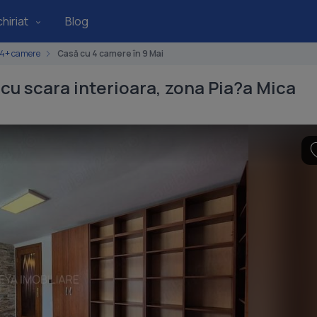
hiriat
Blog
4+ camere
Casă cu 4 camere în 9 Mai
cu scara interioara, zona Pia?a Mica