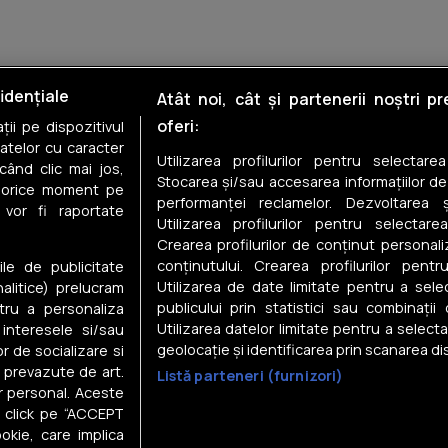
Case de vânzare în Târgu Jiu
idențiale
Atât noi, cât și partenerii noștri p
oferi:
ii pe dispozitivul
Case de vânzare în Primăverii
datelor cu caracter
Utilizarea profilurilor pentru selectare
când clic mai jos,
Case de vânzare în Exterior V
Stocarea și/sau accesarea informațiilor de
în orice moment pe
performanței reclamelor. Dezvoltarea și
 vor fi raportate
Case de vânzare în Panduraș
Utilizarea profilurilor pentru selectarea
Crearea profilurilor de conținut personal
Case de vânzare în Victoria
conținutului. Crearea profilurilor pentr
ile de publicitate
Utilizarea de date limitate pentru a selec
nalitice) prelucram
publicului prin statistici sau combinații
tru a personaliza
Utilizarea datelor limitate pentru a select
 interesele si/sau
geolocație și identificarea prin scanarea dis
or de socializare si
e prevazute de art.
Listă parteneri (furnizori)
Despre noi
r personal. Aceste
in click pe “ACCEPT
Gestionați preferințele
okie, care implica
Contact DSA