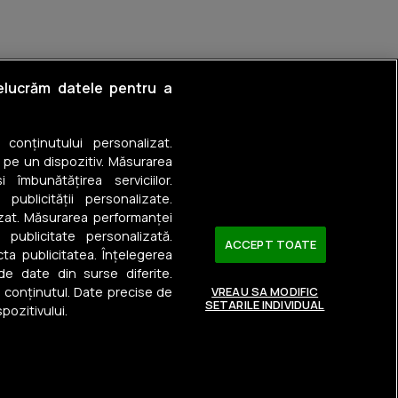
relucrăm datele pentru a
a conținutului personalizat.
est
 pe un dispozitiv. Măsurarea
 îmbunătățirea serviciilor.
 publicității personalizate.
izat. Măsurarea performanței
u publicitate personalizată.
ACCEPT TOATE
ta publicitatea. Înțelegerea
 de date din surse diferite.
a conținutul. Date precise de
VREAU SA MODIFIC
SETARILE INDIVIDUAL
pozitivului.
Urmărește-ne