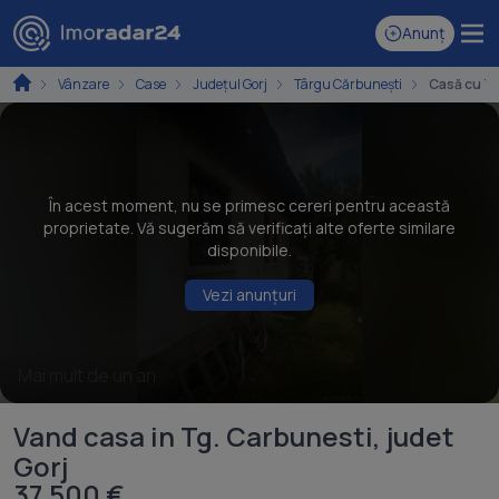
Anunț
Vânzare
Case
Județul Gorj
Târgu Cărbunești
Casă cu Te
În acest moment, nu se primesc cereri pentru această
proprietate. Vă sugerăm să verificați alte oferte similare
disponibile.
Vezi anunțuri
Mai mult de un an
Vand casa in Tg. Carbunesti, judet
Gorj
37.500 €