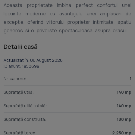
Aceasta proprietate imbina perfect confortul unei
locuinte moderne cu avantajele unei amplasari de
exceptie, oferind viitorului proprietar intimitate, spatiu
generos si o priveliste spectaculoasa asupra orasului.
Construita pe un singur nivel, locuinta dispune de o
Detalii casă
suprafata utila de 140 mp si este amplasata pe un teren
generos de 2.250 mp, oferind multiple posibilitati de
Actualizat în: 06 August 2026
amenajare si dezvoltare. Casa este realizata pe structura
ID anunț: 1850699
din lemn, sprijinita pe piloni din beton armat, un sistem
Nr. camere:
1
constructiv apreciat pentru rezistenta, eficienta
energetica si confortul termic pe care il ofera pe tot
Suprafață utilă:
140 mp
parcursul anului. Interiorul locuintei este compartimentat
Suprafață utilă totală:
140 mp
inteligent, astfel incat fiecare incapere beneficiaza de
spatiu si functionalitate. Proprietatea este compusa
Suprafață construită:
180 mp
dintr-un living primitor, o bucatarie generoasa, un dormitor
matrimonial prevazut cu dressing si baie proprie, alte
Suprafață teren:
2.250 mp