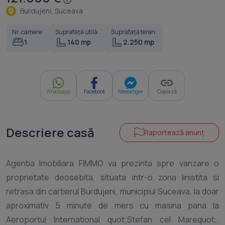
Burdujeni, Suceava
Nr. camere:
Suprafață utilă:
Suprafață teren:
1
140 mp
2.250 mp
Whatsapp
Facebook
Messenger
Copiază
Descriere casă
Raportează anunț
Agentia Imobiliara FIMMO va prezinta spre vanzare o
proprietate deosebita, situata intr-o zona linistita si
retrasa din cartierul Burdujeni, municipiul Suceava, la doar
aproximativ 5 minute de mers cu masina pana la
Aeroportul International quot;Stefan cel Marequot;.