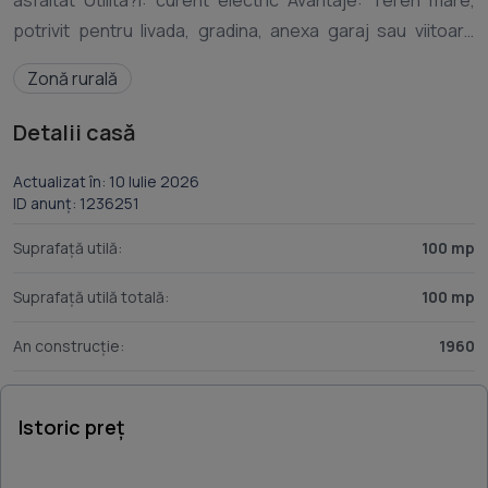
asfaltat Utilita?i: curent electric Avantaje: Teren mare,
potrivit pentru livada, gradina, anexa garaj sau viitoare
construc?ie Acces facil, fara drumuri de pamant Lini?te ?i
Zonă rurală
Detalii casă
Actualizat în: 10 Iulie 2026
ID anunț: 1236251
Suprafață utilă:
100 mp
Suprafață utilă totală:
100 mp
An construcție:
1960
Istoric preț