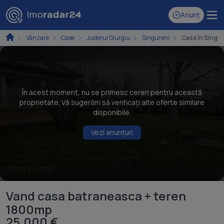
Anunț
Vânzare
Case
Județul Giurgiu
Singureni
Casă în Singu
În acest moment, nu se primesc cereri pentru această
proprietate. Vă sugerăm să verificați alte oferte similare
disponibile.
Vezi anunțuri
5 luni în urmă
Vand casa batraneasca + teren
1800mp
25.000 €