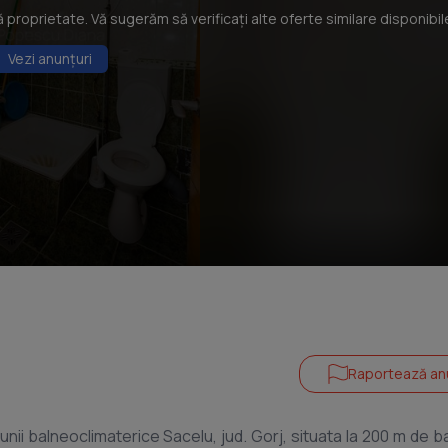
roprietate. Vă sugerăm să verificați alte oferte similare disponibil
Vezi anunțuri
Raportează an
iunii balneoclimaterice Sacelu, jud. Gorj, situata la 200 m de b