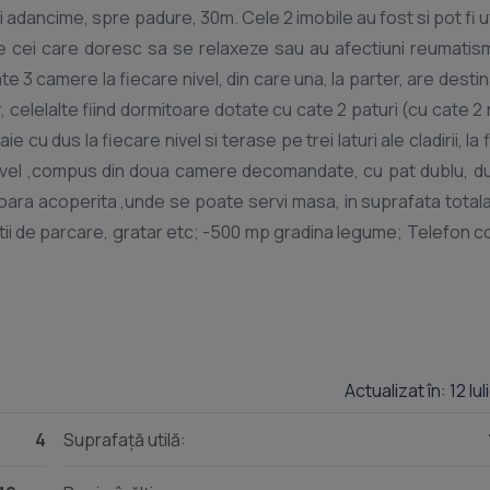
 adancime, spre padure, 30m. Cele 2 imobile au fost si pot fi ut
e cei care doresc sa se relaxeze sau au afectiuni reumatism
te 3 camere la fiecare nivel, din care una, la parter, are destin
, celelalte fiind dormitoare dotate cu cate 2 paturi (cu cate 2 
ie cu dus la fiecare nivel si terase pe trei laturi ale cladirii, la
n nivel ,compus din doua camere decomandate, cu pat dublu, d
erioara acoperita ,unde se poate servi masa, in suprafata total
ii de parcare, gratar etc; -500 mp gradina legume; Telefon c
Actualizat în: 12 Iu
4
Suprafață utilă: