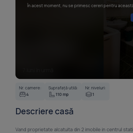
În acest moment, nu se primesc cereri pentru această p
7 luni în urmă
Nr. camere:
Suprafață utilă:
Nr. niveluri:
4
110 mp
1
Descriere casă
Vand proprietate alcatuita din 2 imobile in centrul stat