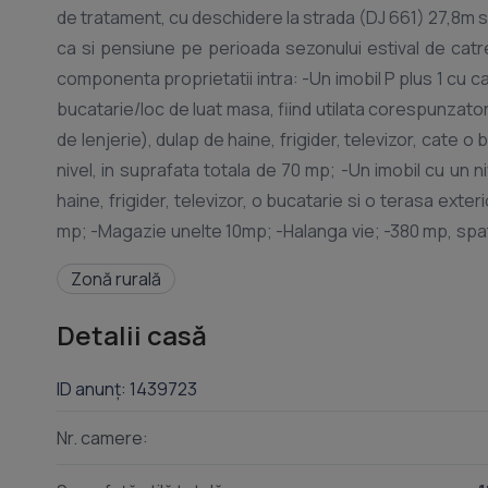
de tratament, cu deschidere la strada (DJ 661) 27,8m si
ca si pensiune pe perioada sezonului estival de catr
componenta proprietatii intra: -Un imobil P plus 1 cu ca
bucatarie/loc de luat masa, fiind utilata corespunzator
de lenjerie), dulap de haine, frigider, televizor, cate o ba
nivel, in suprafata totala de 70 mp; -Un imobil cu u
haine, frigider, televizor, o bucatarie si o terasa ext
mp; -Magazie unelte 10mp; -Halanga vie; -380 mp, spat
Zonă rurală
Detalii casă
ID anunț: 1439723
Nr. camere: