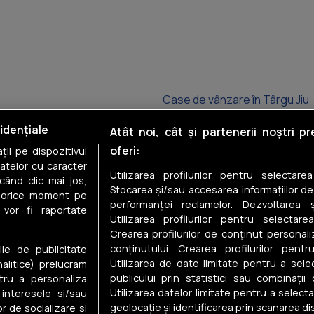
Case de vânzare în Târgu Jiu
Case de vânzare în Bumbești-
idențiale
Atât noi, cât și partenerii noștri p
oferi:
ii pe dispozitivul
Case de vânzare în Baia de Fi
datelor cu caracter
Utilizarea profilurilor pentru selectare
când clic mai jos,
Case de vânzare în Tismana
Stocarea și/sau accesarea informațiilor de
în orice moment pe
performanței reclamelor. Dezvoltarea și
 vor fi raportate
Case de vânzare în Rânca
Utilizarea profilurilor pentru selectarea
Crearea profilurilor de conținut personal
Case de vânzare în Bălești
conținutului. Crearea profilurilor pentr
ile de publicitate
Utilizarea de date limitate pentru a selec
nalitice) prelucram
publicului prin statistici sau combinații
tru a personaliza
Utilizarea datelor limitate pentru a select
 interesele si/sau
geolocație și identificarea prin scanarea dis
or de socializare si