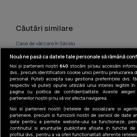
Căutări similare
Case de vânzare în Săcelu
Case de vânzare în Novaci
Nouă ne pasă ca datele tale personale să rămână conf
Noi și partenerii noștri
640
stocăm și/sau accesăm informaț
Case de vânzare în Peștișani
dvs., precum identificatorii cookie unici pentru prelucrarea 
personal. Puteți accepta sau gestiona preferințele dvs. fă
Case de vânzare în Polovragi
respectiv vă puteți opune utilizării unui interes legitim 
pagina cu politica de confidențialitate. Aceste alegeri
Case de vânzare în Stănești
partenerilor noștri și nu vă vor afecta navigarea.
Case de vânzare în Alimpești
Noi si partenerii nostri (retelele de socializare si agenti
partenere, precum si furnizorii nostri de servicii de date a
date pentru a permite website-ului sa functioneze, pen
continutul si anunturile publicitare afisate in functie de
profilul dvs., pentru a va oferi functionalitati aferente retelel