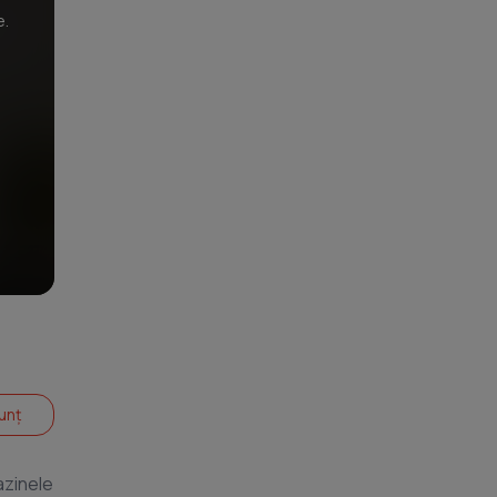
e.
unț
azinele