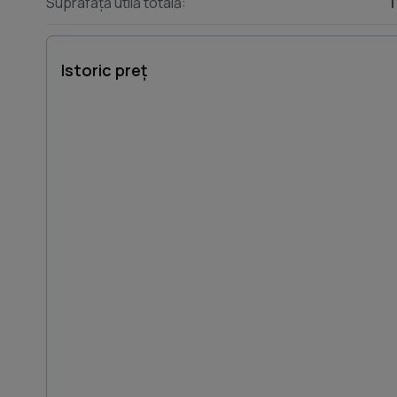
Suprafață utilă totală:
1
Istoric preț