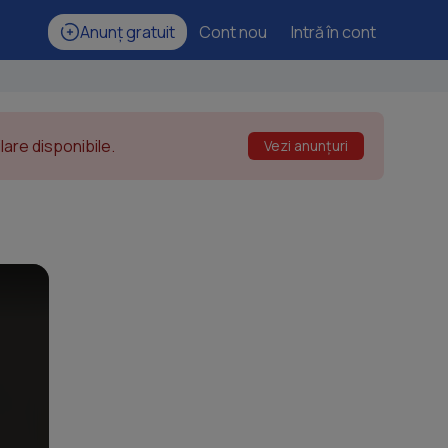
Anunț gratuit
Cont nou
Intră în cont
are disponibile.
Vezi anunțuri