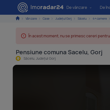
De vânzare
De înc
Vânzare
Case
Județul Gorj
Săcelu
4+ camere
În acest moment, nu se primesc cereri pentru 
Pensiune comuna Sacelu, Gorj
Săcelu, Judeţul Gorj