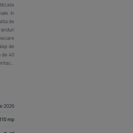
ilizate
ale. In
atia de
randuri
 fiecare
ulap de
a de 40
ontact:
lie 2026
110 mp