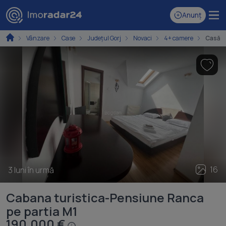
Anunț
Vânzare
Case
Județul Gorj
Novaci
4+ camere
Casă c
16
3 luni în urmă
Cabana turistica-Pensiune Ranca
pe partia M1
190.000 €