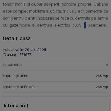
foisor inchis si ciubar acoperit, parcare proprie. Cabana
este complet mobilata si utilata, inclusiv echipamente de
schi pentru clienti. Incalzirea se face cu centrala pe lemne
cu gazeificare si centrala electrica 380V
asemenea
exista rezerva de apa proprie. Este o oportunitate reala
Detalii casă
de business, avand un portofoliu de turisti fideli(exista
Actualizat în: 20 Iulie 2026
ID anunț: 1551677
Nr. camere:
4
Suprafață utilă:
235 mp
Suprafață utilă totală:
235 mp
Istoric preț