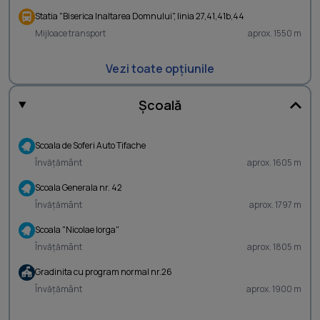
Statia "Biserica Inaltarea Domnului", linia 27,41,41b,44
Mijloace transport
aprox. 1550 m
Vezi toate opțiunile
Școală
Scoala de Soferi Auto Tifache
Învățământ
aprox. 1605 m
Scoala Generala nr. 42
Învățământ
aprox. 1797 m
Scoala "Nicolae Iorga"
Învățământ
aprox. 1805 m
Gradinita cu program normal nr.26
Învățământ
aprox. 1900 m