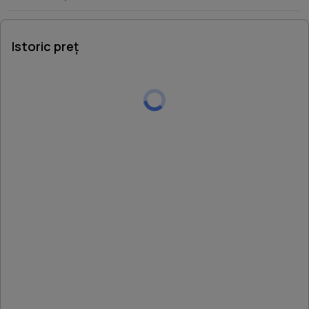
la vizionare pentru a descoperi potentialul acestei
Istoric preț