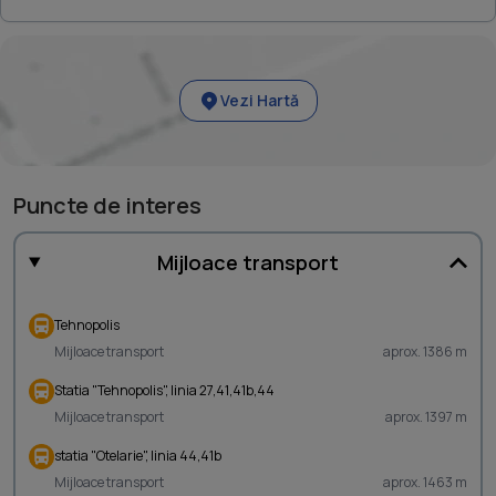
Vezi Hartă
Puncte de interes
Mijloace transport
Tehnopolis
Mijloace transport
aprox. 1386 m
Statia "Tehnopolis", linia 27,41,41b,44
Mijloace transport
aprox. 1397 m
statia "Otelarie", linia 44,41b
Mijloace transport
aprox. 1463 m