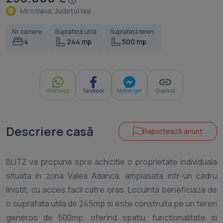
Miroslava, Judeţul Iaşi
Nr. camere:
Suprafață utilă:
Suprafață teren:
4
244 mp
500 mp
Whatsapp
Facebook
Messenger
Copiază
Descriere casă
Raportează anunț
BLITZ va propune spre achizitie o proprietate individuala
situata in zona Valea Adanca, amplasata intr-un cadru
linistit, cu acces facil catre oras. Locuinta beneficiaza de
o suprafata utila de 245mp si este construita pe un teren
generos de 500mp, oferind spatiu, functionalitate si