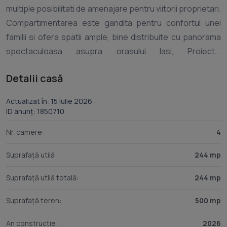
multiple posibilitati de amenajare pentru viitorii proprietari.
Compartimentarea este gandita pentru confortul unei
familii si ofera spatii ample, bine distribuite cu panorama
spectaculoasa asupra orasului Iasi, Proiectul
impresioneaza prin pozitionare, compartimentare si
Detalii casă
privelistea deosebita, fiind alegerea ideala pentru cei
care isi doresc liniste, spatiu si acces rapid catre oras.
Actualizat în: 15 Iulie 2026
Proprietatea se preda la stadiul de rosu / gri, oferind
ID anunț: 1850710
viitorilor proprietari libertatea de a-si personaliza
Nr. camere:
4
finisajele dupa propriul gust. Caracteristici suplimentare:
Ferestre montate Utilitati disponibile pe proprietate: gaz,
Suprafață utilă:
244 mp
apa, curent electric Fosa septica existenta Zona linistita,
Suprafață utilă totală:
244 mp
cu potential excelent rezidential Aceasta proprietate
reprezinta oportunitatea perfecta pentru cei care isi
Suprafață teren:
500 mp
doresc sa transforme o constructie bine gandita intr-un
camin exact asa cum si l-au imaginat. Va asteptam cu drag
An construcție:
2026