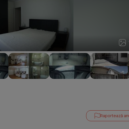
1
Raportează an