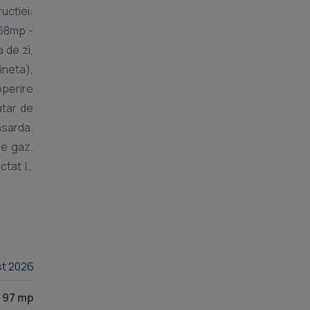
uctiei:
.68mp -
 de zi,
ineta),
operire
atar de
nsarda.
pe gaz.
ctat la
eparat.
centrul
, baile
st 2026
97 mp