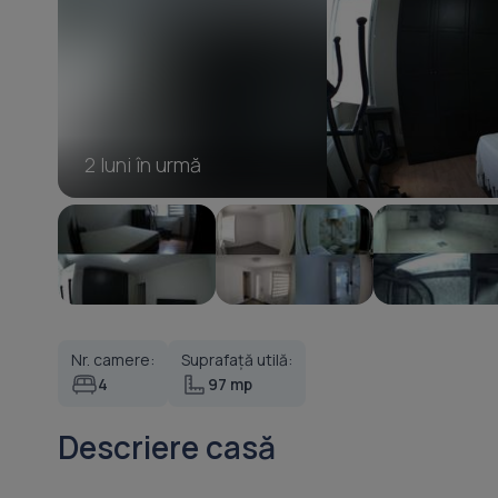
2 luni în urmă
Nr. camere:
Suprafață utilă:
4
97 mp
Descriere casă