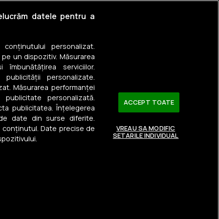
relucrăm datele pentru a
i
a conținutului personalizat.
 pe un dispozitiv. Măsurarea
 îmbunătățirea serviciilor.
 publicității personalizate.
izat. Măsurarea performanței
u publicitate personalizată.
ACCEPT TOATE
ta publicitatea. Înțelegerea
 de date din surse diferite.
a conținutul. Date precise de
VREAU SA MODIFIC
SETARILE INDIVIDUAL
pozitivului.
Urmărește-ne