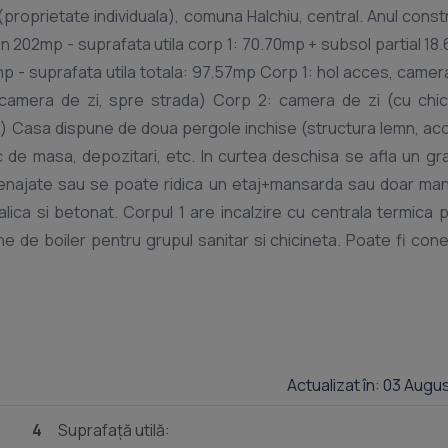
proprietate individuala), comuna Halchiu, central. Anul constr
en 202mp - suprafata utila corp 1: 70.70mp + subsol partial 18
p - suprafata utila totala: 97.57mp Corp 1: hol acces, camera
b camera de zi, spre strada) Corp 2: camera de zi (cu chic
aie) Casa dispune de doua pergole inchise (structura lemn, ac
oc de masa, depozitari, etc. In curtea deschisa se afla un gr
 amenajate sau se poate ridica un etaj+mansarda sau doar ma
lica si betonat. Corpul 1 are incalzire cu centrala termica 
ne de boiler pentru grupul sanitar si chicineta. Poate fi cone
trada si poate fi utilizat ca spatiu comercial sau inchiriat s
 electric, internet (DIGI) si se afla la strada asfaltata in 
e partial mobilate/utilate, camerele de zi partial mobilate
Actualizat în: 03 Augu
4
Suprafață utilă: