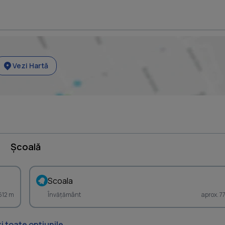
Vezi Hartă
Școală
Scoala
 612 m
Învățământ
aprox. 7
i toate opțiunile