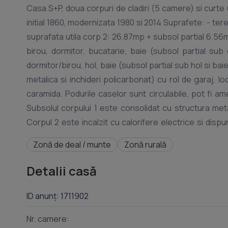
Casa S+P, doua corpuri de cladiri (5 camere) si curte (
initial 1860, modernizata 1980 si 2014 Suprafete: - ter
suprafata utila corp 2: 26.87mp + subsol partial 6.56m
birou, dormitor, bucatarie, baie (subsol partial su
dormitor/birou, hol, baie (subsol partial sub hol si b
metalica si inchideri policarbonat) cu rol de garaj, l
caramida. Podurile caselor sunt circulabile, pot fi
Subsolul corpului 1 este consolidat cu structura meta
Corpul 2 este incalzit cu calorifere electrice si dispu
centrala corpului 1. Corpul 2 are si acces direct din s
Zonă de deal / munte
Zonă rurală
Proprietatea este conectata la gaz, apa, canal, curent
comunei. Dormitorul este mobilat complet, bucatariil
Detalii casă
ID anunț: 1711902
Nr. camere: