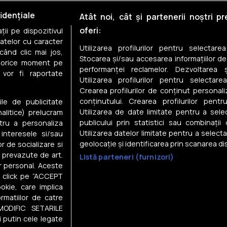
Case de vânzare în Brașov
idențiale
Atât noi, cât și partenerii noștri p
Case de vânzare în Tărlungen
oferi:
ii pe dispozitivul
datelor cu caracter
Case de vânzare în Cristian
Utilizarea profilurilor pentru selectare
când clic mai jos,
Stocarea și/sau accesarea informațiilor de
în orice moment pe
Case de vânzare în Predeal
performanței reclamelor. Dezvoltarea și
 vor fi raportate
Utilizarea profilurilor pentru selectarea
Case de vânzare în Bran
Crearea profilurilor de conținut personal
conținutului. Crearea profilurilor pentr
ile de publicitate
Case de vânzare în Ghimbav
Utilizarea de date limitate pentru a selec
nalitice) prelucram
publicului prin statistici sau combinații
tru a personaliza
Utilizarea datelor limitate pentru a select
 interesele si/sau
geolocație și identificarea prin scanarea dis
or de socializare si
e prevazute de art.
Listă parteneri (furnizori)
r personal. Aceste
Despre noi
in click pe “ACCEPT
Gestionați preferințele
okie, care implica
rmatiilor de catre
Contact DSA
MODIFIC SETARILE
Raportează conținut ilegal
ate
Termeni și condiții
i putin cele legate