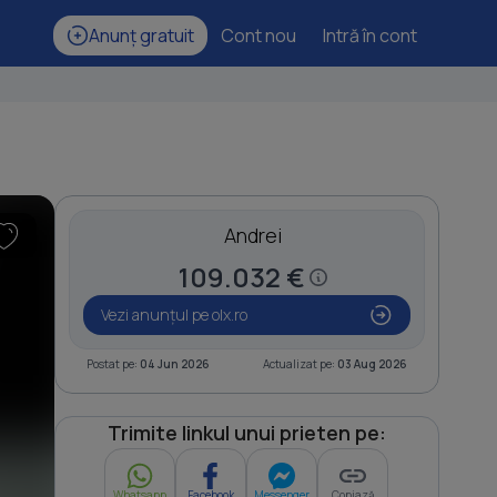
Anunț gratuit
Cont nou
Intră în cont
Andrei
109.032 €
Vezi anunțul pe olx.ro
Postat pe:
04 Jun 2026
Actualizat pe:
03 Aug 2026
Trimite linkul unui prieten pe:
Whatsapp
Facebook
Messenger
Copiază