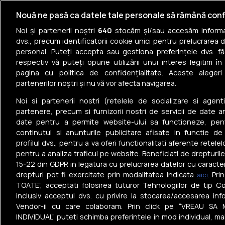
Case de vânzare în Hălchiu
Nouă ne pasă ca datele tale personale să rămână conf
Case de vânzare în Sânpetru
Noi și partenerii noștri
640
stocăm și/sau accesăm informaț
dvs., precum identificatorii cookie unici pentru prelucrarea 
Case de vânzare în Săcele
personal. Puteți accepta sau gestiona preferințele dvs. fă
respectiv vă puteți opune utilizării unui interes legitim 
Case de vânzare în Râșnov
pagina cu politica de confidențialitate. Aceste alegeri
partenerilor noștri și nu vă vor afecta navigarea.
Case de vânzare în Bod
Noi si partenerii nostri (retelele de socializare si agenti
Case de vânzare în Hărman
partenere, precum si furnizorii nostri de servicii de date a
date pentru a permite website-ului sa functioneze, pen
continutul si anunturile publicitare afisate in functie de
profilul dvs., pentru a va oferi functionalitati aferente retelel
pentru a analiza traficul pe website. Beneficiati de drepturil
15-22 din GDPR in legatura cu prelucrarea datelor cu caracte
Tel: +40 374 40 44 99
drepturi pot fi exercitate prin modalitatea indicata
. Pr
aici
Iride Business Park, Bld. Dimitrie
TOATE”, acceptati folosirea tuturor Tehnologiilor de tip Co
Pompeiu 9-9A, Clădirea B2B, 020335,
inclusiv acceptul dvs. cu privire la stocarea/accesarea info
sector 2, București, România
Vendor-ii cu care colaboram. Prin click pe “VREAU SA 
© Realmedia Network 2026
Politica de confidențialit
INDIVIDUAL” puteti schimba preferintele in mod individual, ma