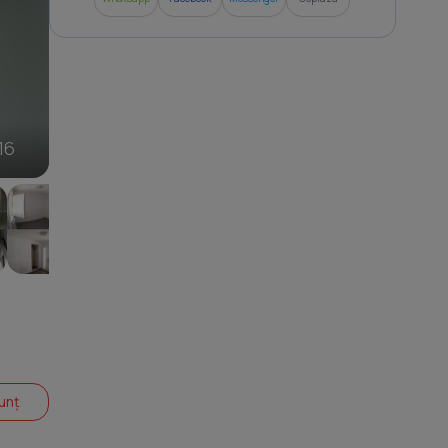
6
16
unț