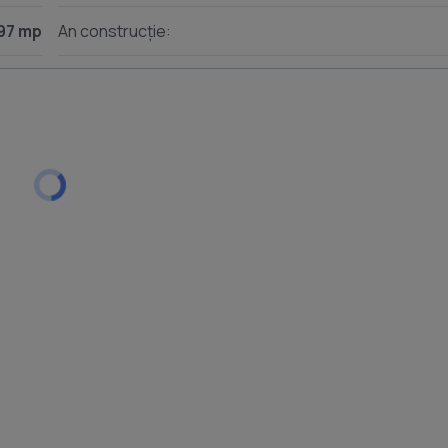
97 mp
An construcție: