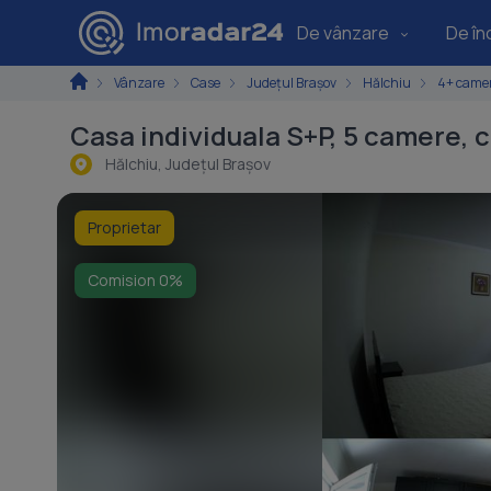
De vânzare
De înc
Vânzare
Case
Județul Brașov
Hălchiu
4+ came
Casa individuala S+P, 5 camere, 
Hălchiu, Judeţul Braşov
Proprietar
Comision 0%