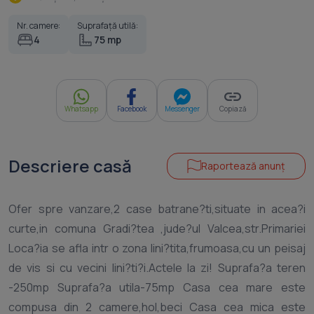
Nr. camere:
Suprafață utilă:
4
75 mp
Whatsapp
Facebook
Messenger
Copiază
Descriere casă
Raportează anunț
Ofer spre vanzare,2 case batrane?ti,situate in acea?i
curte,in comuna Gradi?tea ,jude?ul Valcea,str.Primariei
Loca?ia se afla intr o zona lini?tita,frumoasa,cu un peisaj
de vis si cu vecini lini?ti?i.Actele la zi! Suprafa?a teren
-250mp Suprafa?a utila-75mp Casa cea mare este
compusa din 2 camere,hol,beci Casa cea mica este