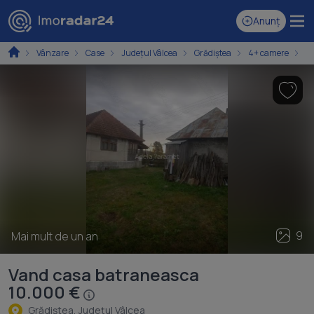
Anunț
Vânzare
Case
Județul Vâlcea
Grădiștea
4+ camere
C
9
Mai mult de un an
Vand casa batraneasca
10.000 €
Grădiştea, Judeţul Vâlcea