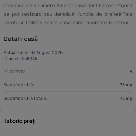
compusa din 2 camere Ambele case sunt batrane?ti,insa
se pot restaura sau demola,in functie de preferin?ele
clientului. Utilita?i:apa ?i canalizare racordate la reteaua
comunei,curent,strada asfaltata De re?inut este faptul ca
Detalii casă
se afla foarte aproape de primaria
comunei,dispensar,scoala si magazine. Pre?ul este
Actualizat în: 03 August 2026
ID anunț: 558045
Nr. camere:
4
Suprafață utilă:
75 mp
Suprafață utilă totală:
75 mp
Istoric preț