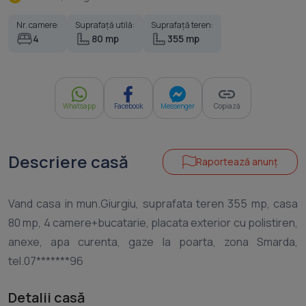
Nr. camere:
Suprafață utilă:
Suprafață teren:
4
80 mp
355 mp
Whatsapp
Facebook
Messenger
Copiază
Descriere casă
Raportează anunț
Vand casa in mun.Giurgiu, suprafata teren 355 mp, casa
80 mp, 4 camere+bucatarie, placata exterior cu polistiren,
anexe, apa curenta, gaze la poarta, zona Smarda,
Detalii casă