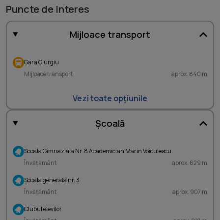
Puncte de interes
Mijloace transport
Gara Giurgiu
Mijloace transport
aprox. 840 m
Vezi toate opțiunile
Școală
Scoala Gimnaziala Nr. 8 Academician Marin Voiculescu
Învățământ
aprox. 629 m
Scoala generala nr. 3
Învățământ
aprox. 907 m
Clubul elevilor