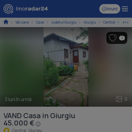
Anunț
Vânzare
Case
Județul Giurgiu
Giurgiu
Central
4+ ca
1
9
3 luni în urmă
VAND Casa in Giurgiu
45.000 €
Central, Giurgiu