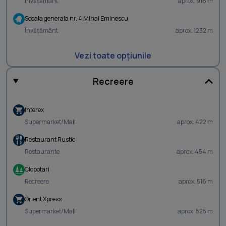
Învățământ
aprox. 918 m
Scoala generala nr. 4 Mihai Eminescu
Învățământ
aprox. 1232 m
Vezi toate opțiunile
Recreere
Interex
Supermarket/Mall
aprox. 422 m
Restaurant Rustic
Restaurante
aprox. 454 m
Clopotari
Recreere
aprox. 516 m
Orient Xpress
Supermarket/Mall
aprox. 525 m