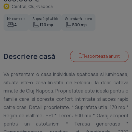
Central, Cluj-Napoca
Nr. camere:
Suprafață utilă:
Suprafață teren:
4
170 mp
500 mp
Descriere casă
Raportează anunț
Va prezentam o casa individuala spatioasa si luminoasa,
situata intr-o zona linistita din Feleacu, la doar cateva
minute de Cluj-Napoca. Proprietatea este ideala pentru o
familie care isi doreste confort, intimitate si acces rapid
catre oras. Detalii proprietate: * Suprafata utila: 170 mp *
Regim de inaltime: P+1 * Teren: 500 mp * Garaj acoperit
pentru un autoturism * Terasa generoasa *