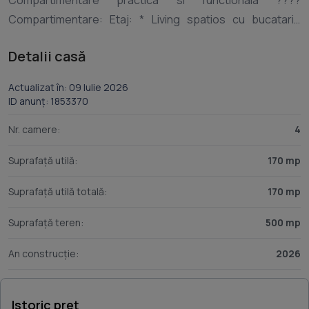
Compartimentare practica si functionala ????
Compartimentare: Etaj: * Living spatios cu bucatarie
open-space si loc de luat masa * Baie * Hol * Garaj *
Detalii casă
Terasa Parter: * 3 dormitoare * Dormitor matrimonial cu
dressing * 2 bai * Hol Casa se preda la stadiul de
Actualizat în: 09 Iulie 2026
semifinisat ! Curtea ofera suficient spatiu pentru
ID anunț: 1853370
amenajarea unei gradini, a unui foisor sau a unei zone de
Nr. camere:
4
relaxare. Pentru detalii suplimentare sau programarea
unei vizionari va stam la dispozitie . IDextern:161795 Id
Suprafață utilă:
170 mp
intern: P161795 Numar niveluri imobil: 1 Numar Bai: 3 Curent
Suprafață utilă totală:
170 mp
Suprafață teren:
500 mp
An construcție:
2026
Istoric preț