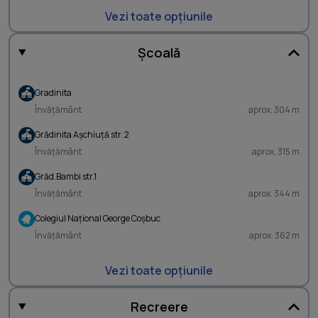
Vezi toate opțiunile
Școală
Gradinita
Învățământ
aprox. 304 m
Grădinita Aşchiuţă str. 2
Învățământ
aprox. 315 m
Grăd.Bambi str.1
Învățământ
aprox. 344 m
Colegiul Naţional George Coşbuc
Învățământ
aprox. 362 m
Vezi toate opțiunile
Recreere