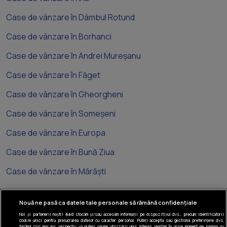
Case de vânzare în Dâmbul Rotund
Case de vânzare în Borhanci
Case de vânzare în Andrei Mureșanu
Case de vânzare în Făget
Case de vânzare în Gheorgheni
Case de vânzare în Someșeni
Case de vânzare în Europa
Case de vânzare în Bună Ziua
Case de vânzare în Mărăști
Nouă ne pasă ca datele tale personale să rămână confidențiale
Noi și partenerii noștri
640
stocăm și/sau accesăm informații pe dispozitivul dvs., precum identificatorii
cookie unici pentru prelucrarea datelor cu caracter personal. Puteți accepta sau gestiona preferințele dvs.
făcând clic mai jos, respectiv vă puteți opune utilizării unui interes legitim în orice moment pe pagina cu