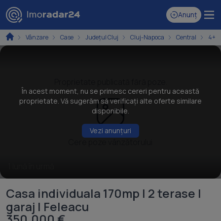
Anunț
Vânzare
Case
Județul Cluj
Cluj-Napoca
Central
4+ c
Proprietate publicată fără poze.
În acest moment, nu se primesc cereri pentru această
proprietate. Vă sugerăm să verificați alte oferte similare
disponibile.
Vezi anunțuri
Cere poze vânzătorului
1 lună în urmă
Casa individuala 170mp | 2 terase |
garaj | Feleacu
350.000 €