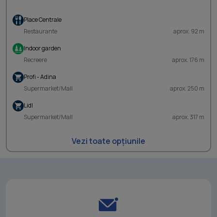
Place Centrale
Restaurante
aprox. 92 m
Indoor garden
Recreere
aprox. 176 m
Profi - Adina
Supermarket/Mall
aprox. 250 m
Lidl
Supermarket/Mall
aprox. 317 m
Vezi toate opțiunile